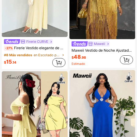
Firerie CURVE
Maweii
Firerie Vestido elegante de color crema amarillo con espalda descubierta y cintura anudada, adecuado para verano, otoño, uso diario, vacaciones, fiestas, graduación y vuelta al colegio
-27%
Maweii Vestido de Noche Ajustado con Cuello Halter y Borlas Amarillo para Tallas Grandes
#8 Más vendidos
en Escotado por detrás Vestidos De Talla Grande
48
$
.98
15
$
.14
Estimado