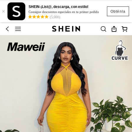
SHEIN-¡List@, descarga, con estilo!
×
Obténla
Consigue descuentos especiales en tu primer pedido
(5,000)