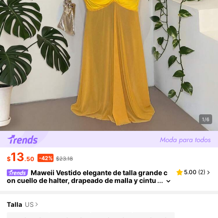
1/6
13
-42%
$
.50
$23.18
Maweii Vestido elegante de talla grande c
5.00
(
2
)
on cuello de halter, drapeado de malla y cintu
ra anudada
Talla
US