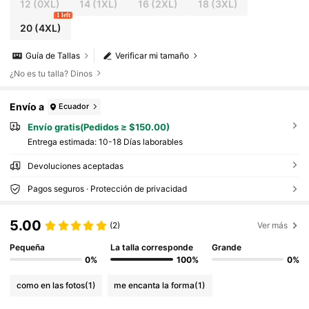
12
(0XL)
14
(1XL)
16
(2XL)
18
(3XL)
1 left
20
(4XL)
Guía de Tallas
Verificar mi tamaño
¿No es tu talla? Dinos
Envío a
Ecuador
Envío gratis(Pedidos ≥ $150.00)
Entrega estimada:
10-18 Días laborables
Devoluciones aceptadas
Pagos seguros · Protección de privacidad
5.00
(2)
Ver más
Pequeña
La talla corresponde
Grande
0%
100%
0%
como en las fotos
(1)
me encanta la forma
(1)