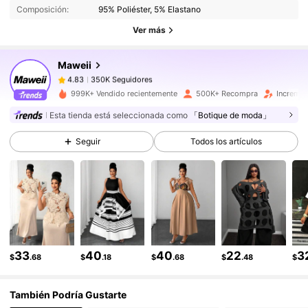
Composición:
95% Poliéster, 5% Elastano
350K Seguidores
4.83
Ver más
350K Seguidores
4.83
Maweii
350K Seguidores
4.83
j***o
seguido
Hace 1 horas
350K Seguidores
4.83
999K+ Vendido recientemente
500K+ Recompra
Incremen
350K Seguidores
4.83
Esta tienda está seleccionada como
「Botique de moda」
350K Seguidores
4.83
Seguir
Todos los artículos
350K Seguidores
4.83
350K Seguidores
4.83
350K Seguidores
4.83
33
40
40
22
3
$
.68
$
.18
$
.68
$
.48
$
También Podría Gustarte