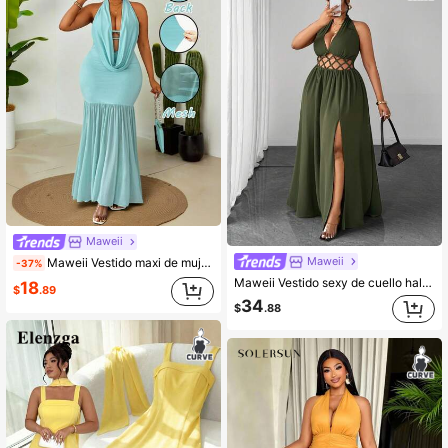
Maweii
Maweii
Maweii Vestido maxi de mujer talla grande de verano de unicolor, con escote en V profundo, cintura con lazo y espalda descubierta, adecuado para fiesta de graduación, juego de roles, elegante, de moda, casual, para ir al trabajo
-37%
Maweii Vestido sexy de cuello halter con diseño de abertura y calado en color liso para mujer talla grande, ideal para citas
18
$
.89
34
$
.88