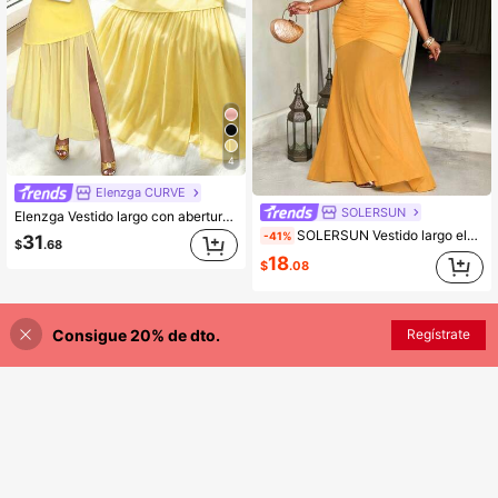
4
Elenzga CURVE
SOLERSUN
Elenzga Vestido largo con abertura alta para mujer de talla grande, vestido largo sin mangas de un solo color con bufanda, adecuado para la oficina, citas, uso diario, nueva llegada de primavera/verano
SOLERSUN Vestido largo elegante y de moda para mujer talla grande con unicolor, malla transparente con combinación de unicolor, forro recogido, silueta ceñida, espalda descubierta, sin mangas, plisado, tirantes con lazo, cola de pez, adecuado para conciertos, Día de San Patricio, trébol de cuatro hojas, fiestas, citas, banquetes, temporada de bodas, damas de honor, vacaciones en la playa, estilo occidental, estilo bohemio, digno, con aire de hada.
-41%
31
$
.68
18
$
.08
Consigue 20% de dto.
Regístrate
¡42% DE DESCUENTO!
AÑADIR A LA BOLSA