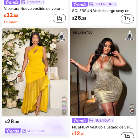
Vibekara
SOLERSUN
Vibekara Nuevo vestido de verano elegante con parches de encaje negro y cintura ceñida que reduce la edad
SOLERSUN Vestido largo sexy con abertura alta, cintura hueca y textura de tela de unicolor para mujer de talla grande, ideal para vacaciones en la playa
32
$
.88
26
$
.38
Estimado
7
NU&NOW
28
$
.38
NU&NOW Vestido ajustado de verano para mujer con escote en V profundo, espalda descubierta y acabado metálico brillante, talla grande. Atuendo sexy y deslumbrante para fiestas, reuniones y citas románticas
SOLERSUN
12
$
.18