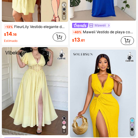
9
Maweii
FleurLily Vestido elegante de mujer talla grande con hombro asimétrico y cintura con lazo
-13%
Maweii Vestido de playa con cuello halter y decoración de conchas falsas para tallas grandes
-40%
14
$
.16
13
$
.61
Estimado
9
13