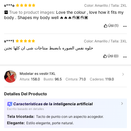
s***o
Color: Amarillo / Talla: 2XL
True to product images:
Love
the
colour
,
love
how
it
fits
my
body
.
Shapes
my
body
well
🔥🔥🔥👌🏿👌🏿
Útil
(1)
s***1
Color: Amarillo / Talla: 3XL
حلوه
نفس
الصوره
بابضبط
منتاجات
شى
ان
كلها
تجنن
Útil
(0)
Modelar es vestir:
1XL
Altura:
158.0
Busto:
96.5
Cintura:
71.0
Caderas:
119.0
Detalles Del Producto
Características de la inteligencia artificial
Escrito basado en detalles
Tela tricotada:
Tacto de punto con un aspecto acogedor.
350K Seguidores
4.83
Elegante:
Estilo elegante, porte natural.
350K Seguidores
4.83