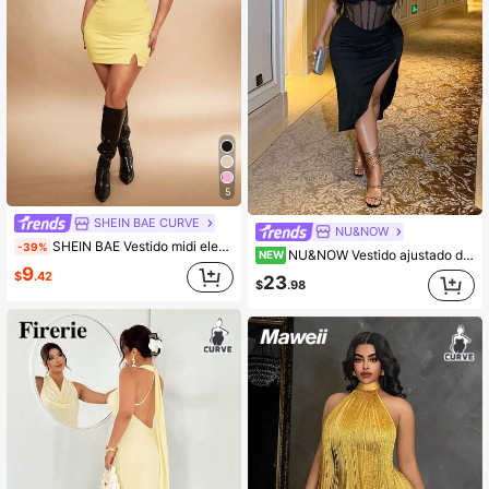
5
SHEIN BAE CURVE
NU&NOW
SHEIN BAE Vestido midi elegante y sexy sin mangas con dobladillo dividido para mujer de talla grande, adecuado para citas, té de la tarde, ir al trabajo, bodas, vacaciones, fiestas, cumpleaños, San Valentín, eventos formales, playa, club
-39%
NU&NOW Vestido ajustado de talla grande con mangas de encaje negro y abertura alta
NEW
9
$
.42
23
$
.98