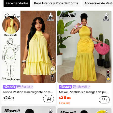
Recomendados
Ropa Interior y Ropa de Dormir
Accesorios de Vesti
9
Rustia
Maweii
Rustia Vestido mini elegante de mujer color marrón sólido con cuello halter y espalda descubierta, vestido para fiesta de Año Nuevo, vestido elegante para fiesta, vestido elegante de mujer
Maweii Vestido sin mangas de punto elástico de verano con cuello de halter, cintura con lazo, fruncido y parches de malla, para uso en fiestas, elegante y refinado
28
24
$
.88
$
.18
Estimado