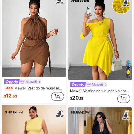
17
Maweii
Maweii
Maweii Vestido de mujer marrón chocolate talla grande, elegante de verano con cuello halter sin mangas, cintura elástica con lazo, decoración floral grande y bajo asimétrico para fiesta y vacaciones
-44%
Maweii Vestido casual con volantes asimétricos en el bajo, vestido de vacaciones amarillo con bajo asimétrico elegante, diseño único, uso diario esencial, tallas grandes
12
$
.03
20
$
.18