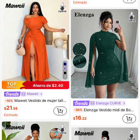
Estimado
7
Ahorro de $2.40
Maweii
Maweii Vestido de mujer talla grande con hombro asimétrico retorcido y bajo dividido para otoño
-10%
Elenzga CURVE
21
$
.58
Elenzga Vestido midi de Body ceñido con cuello alto y mangas acampanadas de unicolor para tallas grandes
-20%
Estimado
16
$
.22