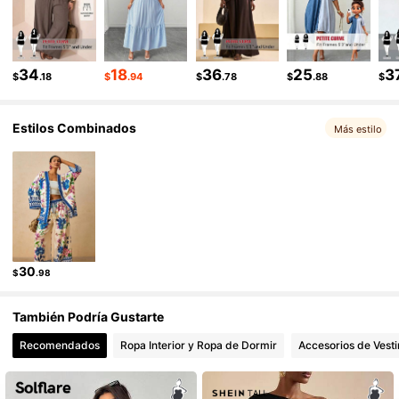
239K Seguidores
4.82
34
18
36
25
3
$
.18
$
.94
$
.78
$
.88
$
Estilos Combinados
Más estilo
30
$
.98
También Podría Gustarte
Recomendados
Ropa Interior y Ropa de Dormir
Accesorios de Vesti