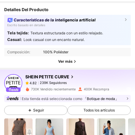
Detalles Del Producto
Características de la inteligencia artificial
Escrito basado en detalles
Tela tejida:
Textura estructurada con un estilo relajado.
Casual:
Look casual con un encanto natural.
239K Seguidores
4.82
Composición:
100% Poliéster
239K Seguidores
4.82
Ver más
239K Seguidores
4.82
239K Seguidores
4.82
SHEIN PETITE CURVE
239K Seguidores
4.82
730K Vendido recientemente
400K Recompra
239K Seguidores
4.82
Esta tienda está seleccionada como
「Botique de moda」
239K Seguidores
4.82
Seguir
Todos los artículos
239K Seguidores
4.82
239K Seguidores
4.82
239K Seguidores
4.82