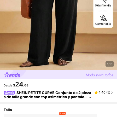
1/10
24
$
.68
Desde
SHEIN PETITE CURVE Conjunto de 2 pieza
4.40
(
5
)
s de talla grande con top asimétrico y pantalo
nes de unicolor elegante para uso diario
Talla
4 left