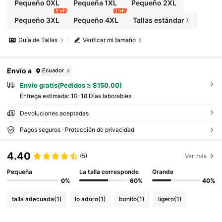
Pequeño 0XL
Pequeña 1XL
Pequeño 2XL
9 left
3 left
Pequeño 3XL
Pequeño 4XL
Tallas estándar
Guía de Tallas
Verificar mi tamaño
Envío a
Ecuador
Envío gratis(Pedidos ≥ $150.00)
Entrega estimada:
10-18 Días laborables
Devoluciones aceptadas
Pagos seguros · Protección de privacidad
4.40
(5)
Ver más
Pequeña
La talla corresponde
Grande
0%
60%
40%
talla adecuada
(1)
lo adoro
(1)
bonito
(1)
ligero
(1)