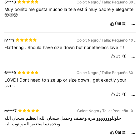
5***3
Color: Negro / Talla: Pequeño 3XL
Muy
bonito
me
gusta
mucho
la
tela
est
á
muy
padre
y
elegante
🥺🥺🥺
Útil
(0)
n***i
Color: Negro / Talla: Pequeño 4XL
Flattering
.
Should
have
size
down
but
nonetheless
love
it
!
Útil
(1)
6***9
Color: Negro / Talla: Pequeño 3XL
LOVE
!
Dont
need
to
size
up
or
size
down
,
get
exactly
your
size
.
Útil
(1)
m***7
Color: Negro / Talla: Pequeña 1XL
حلوللووووووو
مره
وخفيف
وجميل
سبحان
الله
العظيم
سبحان
الله
وبحدمده
استغفرالله
واتوب
اليه
Útil
(0)