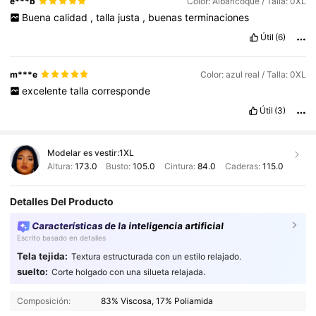
e***b
Color: Albaricoque / Talla: 0XL
Buena
calidad
,
talla
justa
,
buenas
terminaciones
Útil
(6)
m***e
Color: azul real / Talla: 0XL
excelente
talla
corresponde
Útil
(3)
Modelar es vestir:
1XL
Altura:
173.0
Busto:
105.0
Cintura:
84.0
Caderas:
115.0
Detalles Del Producto
Características de la inteligencia artificial
Escrito basado en detalles
Tela tejida:
Textura estructurada con un estilo relajado.
suelto:
Corte holgado con una silueta relajada.
183K Seguidores
4.89
183K Seguidores
4.89
Composición:
83% Viscosa, 17% Poliamida