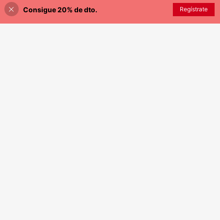
Consigue 20% de dto.
AÑADIR A LA BOLSA
Regístrate