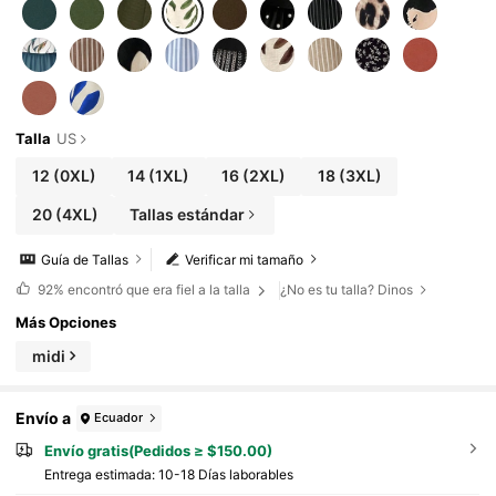
Talla
US
12
(0XL)
14
(1XL)
16
(2XL)
18
(3XL)
20
(4XL)
Tallas estándar
Guía de Tallas
Verificar mi tamaño
92%
encontró que era fiel a la talla
¿No es tu talla? Dinos
Más Opciones
midi
Envío a
Ecuador
Envío gratis(Pedidos ≥ $150.00)
Entrega estimada:
10-18 Días laborables