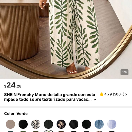
1/6
24
$
.28
SHEIN Frenchy Mono de talla grande con esta
4.79
(
500+
)
mpado todo sobre texturizado para vacac
iones casual
Color: Verde