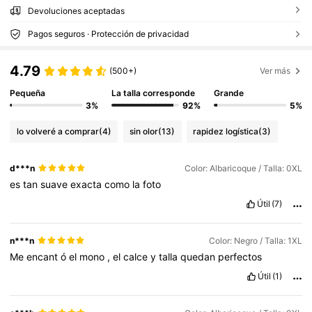
Devoluciones aceptadas
Pagos seguros · Protección de privacidad
4.79
(500+)
Ver más
Pequeña
La talla corresponde
Grande
3%
92%
5%
lo volveré a comprar
(4)
sin olor
(13)
rapidez logística
(3)
d***n
Color: Albaricoque / Talla: 0XL
es
tan
suave
exacta
como
la
foto
Útil
(7)
n***n
Color: Negro / Talla: 1XL
Me
encant
ó
el
mono
,
el
calce
y
talla
quedan
perfectos
Útil
(1)