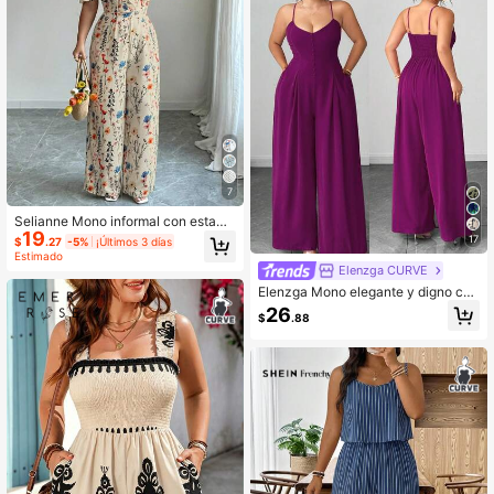
7
Selianne Mono informal con estamp
19
ado floral y hombros descubiertos p
17
$
.27
-5%
¡Últimos 3 días
ara mujer talla grande
Estimado
Elenzga CURVE
Elenzga Mono elegante y digno con
botones, cintura plisada y pierna an
26
$
.88
cha para mujer de talla grande