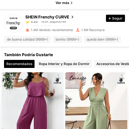
183K Seguidores
4.89
Ver más
183K Seguidores
4.89
SHEIN Frenchy CURVE
Seguir
183K Seguidores
4.89
a***5
seguido
Hace 5 horas
183K Seguidores
4.89
1.4M Vendido recientemente
1.4M Recompra
183K Seguidores
4.89
de buena calidad (9999+)
bonito (9999+)
queda bien (9999+)
c
183K Seguidores
4.89
También Podría Gustarte
183K Seguidores
4.89
183K Seguidores
4.89
Recomendados
Ropa Interior y Ropa de Dormir
Accesorios de Vesti
183K Seguidores
4.89