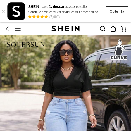
SHEIN-¡List@, descarga, con estilo!
×
Obténla
Consigue descuentos especiales en tu primer pedido
(5,000)