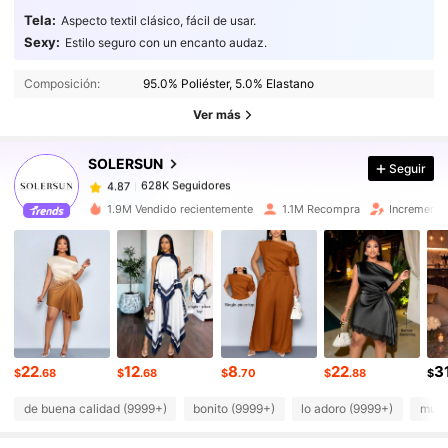
Tela:
Aspecto textil clásico, fácil de usar.
Sexy:
Estilo seguro con un encanto audaz.
628K Seguidores
4.87
628K Seguidores
Composición:
95.0% Poliéster, 5.0% Elastano
4.87
628K Seguidores
Ver más
4.87
628K Seguidores
4.87
SOLERSUN
Seguir
628K Seguidores
4.87
s***i
seguido
Hace 5 horas
628K Seguidores
4.87
1.9M Vendido recientemente
1.1M Recompra
Incremento
628K Seguidores
4.87
628K Seguidores
4.87
628K Seguidores
4.87
628K Seguidores
4.87
628K Seguidores
4.87
22
12
8
22
3
$
.68
$
.68
$
.70
$
.88
$
de buena calidad (9999+)
bonito (9999+)
lo adoro (9999+)
muy 