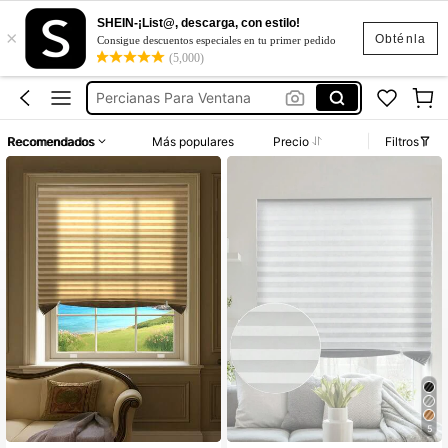
Persianas Ajustables Para Ventana
SHEIN-¡List@, descarga, con estilo!
×
Persianas Para Ventana
Obténla
Consigue descuentos especiales en tu primer pedido
(5,000)
Percianas Para Ventana
Persianas Para Recamara
Persianas Para Cocina
Recomendados
Más populares
Precio
Filtros
Persianas Ajustables Para Ventana
Persianas Para Ventana
5