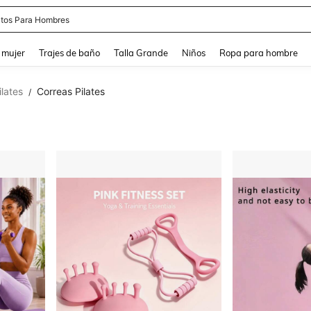
tos Para Hombres
and down arrow keys to navigate search Búsqueda reciente and Busca y Encuentr
 mujer
Trajes de baño
Talla Grande
Niños
Ropa para hombre
ilates
Correas Pilates
/