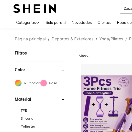
Zapa
Use up 
Categorías
Solo para ti
Novedades
Ofertas
Ropa de
Página principal
Deportes & Exteriores
Yoga/Pilates
P
/
/
/
Filtros
Más
Color
Multicolor
Rosa
Material
TPE
Silicona
Poliéster