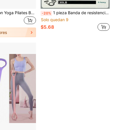
Cuerda de Tensión Yoga Pilates Banda de Resistencia Elástica Tirador de Pedal Entrenamiento de Estiramiento de Piernas Equipo de Fitness, Regalo de Cumpleaños
1 pieza Banda de resistencia de material TPE de alta elasticidad y resistente al desgaste, distribución uniforme de la fuerza, resistente a la deformación y rotura. Cinco niveles de peso graduados por color: Amarillo 10LB, Rojo 15LB, Verde 20LB, Azul 25LB, Negro 30LB, adecuado para diferentes intensidades de entrenamiento. Versátil para tonificación de fuerza en casa, entrenamiento de yoga y pilates, ejercicio en cualquier momento en la sala de estar o el dormitorio, esculpe con precisión hombros, espalda, pecho, abdomen, caderas y piernas. Compacto y ligero, fácil de almacenar, reemplaza equipos de fitness grandes, adecuado para el hogar, viajes de negocios, viajes y uso portátil, esencial para yoga y fitness
-20%
Solo quedan 9
$5.68
ores