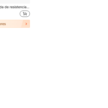
stiramiento para fitness para brazos, espalda, hombros, piernas, herramienta de estiramiento de yoga
ores