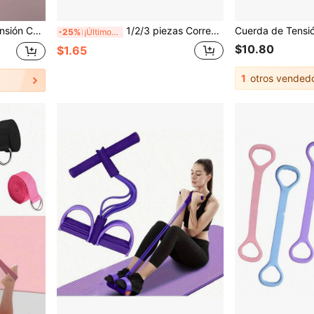
lda, Equipo De Yoga De Fitness Familiar
1/2/3 piezas Correa elástica en forma de 8, Banda de estiramiento para la espalda de mujer para yoga, Cuerda elástica de silicona gruesa para la espalda
-25%
¡Últimos 3 días
$10.80
$1.65
1
otros vended