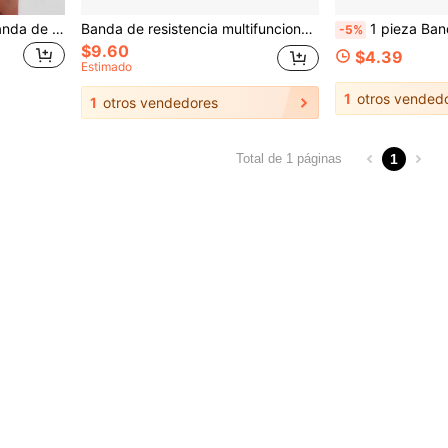
1 pieza Correa de yoga/Banda de resistencia de Pilates (Longitud: 182,5 cm), hebilla de anillo en D ajustable de metal, para yoga, Pilates, danza, entrenamiento en el gimnasio, banda de estiramiento, accesorio de apertura de hombros de yoga, pérdida de peso, entrenamiento/acondicionamiento físico, deporte, equipo de gimnasio, equipo de ejercicio, bandas de resistencia, Pascua, regalo para mujer, regalos para la mejor amiga (Nuevo set de 3 piezas, colores aleatorios)
Banda de resistencia multifuncional, banda de resistencia elástica con pedal para yoga, equipo de fitness de banda de resistencia, para entrenamiento de estiramiento de abdomen, cintura, brazos y piernas, diseño ergonómico, equipo deportivo, accesorios de fitness
1 pieza Banda de resistencia elástica con asa en forma de 8, banda de e
-5%
$9.60
$4.39
Estimado
1
otros vended
1
otros vendedores
1
Total de 1 páginas