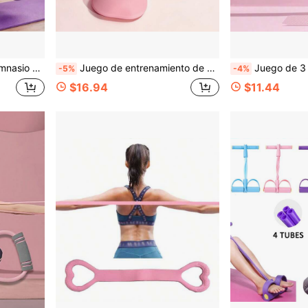
 regalo ideal para madre, esposa, novia y principiantes de fitness
Juego de entrenamiento de yoga en casa rosa, banda de resistencia en forma de 8, cuerda de tracción en forma de 8, entrenador de arco del pie, equipo de fitness de Body completo para mujeres--Juego de 3 piezas
Juego de 3 piezas de bandas de resistencia para yoga de color aleatorio, diseñadas para la aper
-5%
-4%
$16.94
$11.44