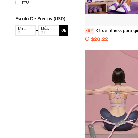
TPU
Escala De Precios (USD)
Mín.:
Máx:
Kit de fitness para gimnasio en casa con corrector de postura en forma de 8, bandas de resistencia para yoga y cuerda de fuerza con pedal para los pies para esculpir y estirar todo el Body,
Ok
-5%
$20.22