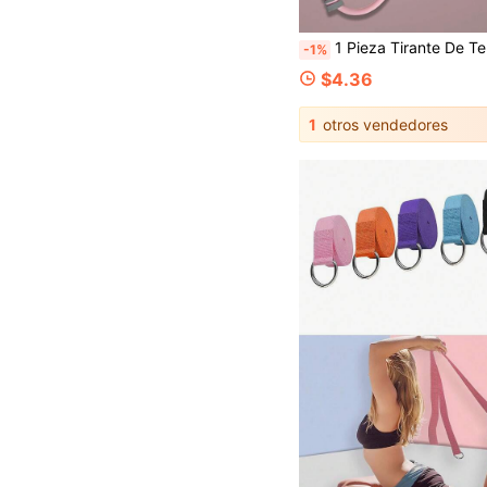
1 Pieza Tirante De Tensión Con Forma De 8, Cinturón De Resistencia Elástica Para Belleza De Hombros Abiertos Y Espa
-1%
$4.36
1
otros vendedores