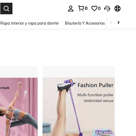
0
0
a. Press Enter to select.
Ropa interior y ropa para dormir
Bisutería Y Accesorios
Zapatos
H