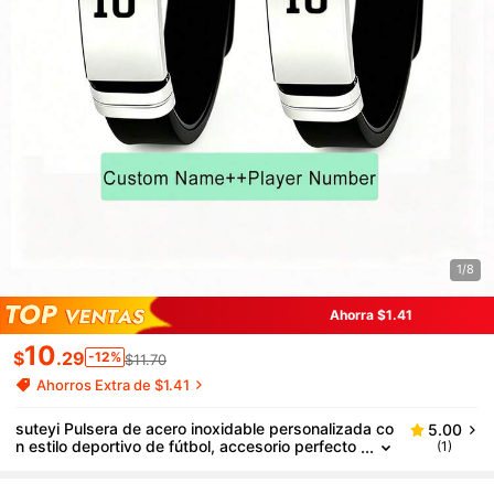
1/8
Ahorra $1.41
10
$
.29
-12%
$11.70
Ahorros Extra de $1.41
suteyi Pulsera de acero inoxidable personalizada co
5.00
n estilo deportivo de fútbol, accesorio perfecto
(1)
para entusiastas del fútbol, regalo de cumpleañ
os y festivo para jóvenes, amigos, compañeros de