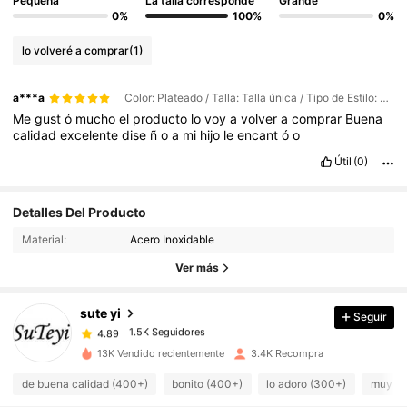
Pequeña
La talla corresponde
Grande
0%
100%
0%
lo volveré a comprar
(1)
a***a
Color: Plateado / Talla: Talla única / Tipo de Estilo: chico
Me
gust
ó
mucho
el
producto
lo
voy
a
volver
a
comprar
Buena
calidad
excelente
dise
ñ
o
a
mi
hijo
le
encant
ó
o
Útil
(0)
1.5K Seguidores
4.89
Detalles Del Producto
1.5K Seguidores
4.89
Material:
Acero Inoxidable
1.5K Seguidores
4.89
Ver más
1.5K Seguidores
4.89
sute yi
Seguir
1.5K Seguidores
4.89
e***5
seguido
Hace 1 día
1.5K Seguidores
4.89
13K Vendido recientemente
3.4K Recompra
1.5K Seguidores
4.89
de buena calidad (400+)
bonito (400+)
lo adoro (300+)
muy co
1.5K Seguidores
4.89