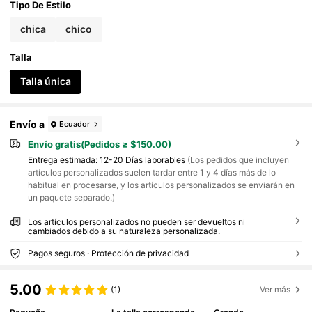
equipo de fútbol, regalo conmemorativo de equipo
Tipo De Estilo
de liga de fútbol, accesorio de joyería de fútbol
chica
chico
Talla
Talla única
Envío a
Ecuador
Envío gratis(Pedidos ≥ $150.00)
Entrega estimada:
12-20 Días laborables
(Los pedidos que incluyen
artículos personalizados suelen tardar entre 1 y 4 días más de lo
habitual en procesarse, y los artículos personalizados se enviarán en
un paquete separado.)
Los artículos personalizados no pueden ser devueltos ni
cambiados debido a su naturaleza personalizada.
Pagos seguros · Protección de privacidad
5.00
(1)
Ver más