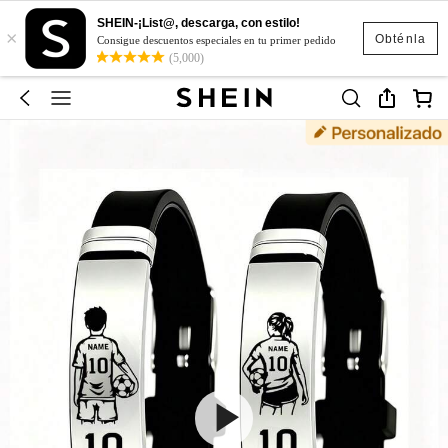
SHEIN-¡List@, descarga, con estilo!
×
Obténla
Consigue descuentos especiales en tu primer pedido
(5,000)