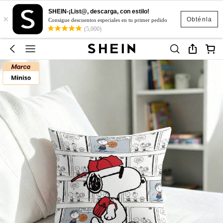
SHEIN-¡List@, descarga, con estilo!
×
Obténla
Consigue descuentos especiales en tu primer pedido
(5,000)