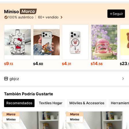
Miniso
Seguir
100% auténtico
60+ vendido
9
4
4
14
23
$
.13
$
.60
$
.31
$
.56
$
.
gbjcz
También Podría Gustarte
Recomendados
Textiles Hogar
Móviles & Accesorios
Herramient