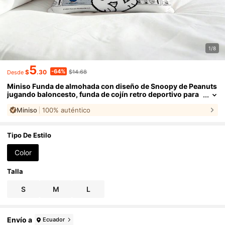
1/8
5
-64%
$
.30
$14.68
Desde
Miniso Funda de almohada con diseño de Snoopy de Peanuts
jugando baloncesto, funda de cojín retro deportivo para
sofá, dormitorio, sala de estar y decoración del hogar
Miniso
100% auténtico
Tipo De Estilo
Color
Talla
S
M
L
Envío a
Ecuador