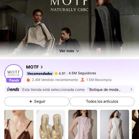
4.6M Seguidores
4.91
4.6M Seguidores
4.91
4.6M Seguidores
4.91
Ver más
4.6M Seguidores
4.91
MOTF
4.6M Seguidores
4.91
t***0
seguido
Hace 8 horas
4.6M Seguidores
4.91
2.4M Vendido recientemente
1.5M Recompra
Esta tienda está seleccionada como
「Botique de moda」
4.6M Seguidores
4.91
4.6M Seguidores
4.91
Seguir
Todos los artículos
4.6M Seguidores
4.91
4.6M Seguidores
4.91
4.6M Seguidores
4.91