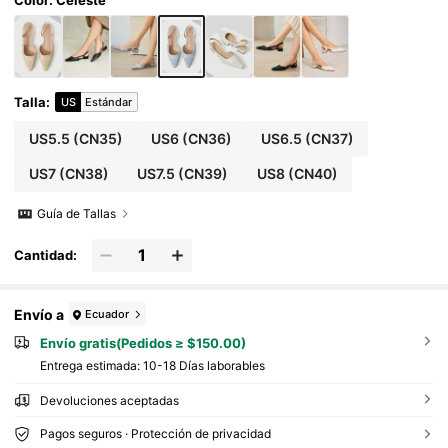
Talla
:
US
Estándar
US5.5
(CN35)
US6
(CN36)
US6.5
(CN37)
US7
(CN38)
US7.5
(CN39)
US8
(CN40)
Guía de Tallas
Cantidad:
Envío a
Ecuador
Envío gratis(Pedidos ≥ $150.00)
Entrega estimada:
10-18 Días laborables
Devoluciones aceptadas
Pagos seguros · Protección de privacidad