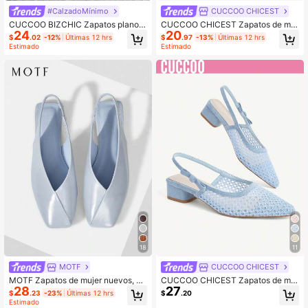
#CalzadoMínimo
CUCCOO CHICEST
CUCCOO BIZCHIC Zapatos planos
CUCCOO CHICEST Zapatos de muj
24
20
de moda versátiles y minimalistas p
er para primavera y verano, nuevos,
$
.02
-12%
Últimas 12 hrs
$
.97
-13%
Últimas 12 hrs
ara mujer
elegantes, de punta vacía, para uso
Estimado
Estimado
diario, oficina y transporte, zapatos
planos para mujer
18
11
MOTF
CUCCOO CHICEST
MOTF Zapatos de mujer nuevos, de
CUCCOO CHICEST Zapatos de muj
28
27
estilo retro europeo y americano, de
er de estilo elegante y con diseño d
$
.23
-23%
Últimas 12 hrs
$
.20
piel de PU con corte en V y punta c
e malla azul con rejilla de rombos y
Estimado