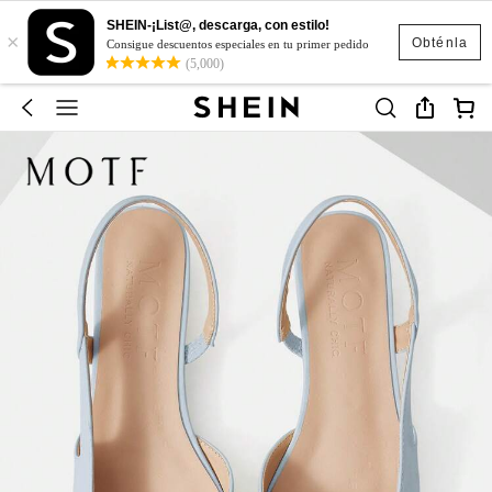
SHEIN-¡List@, descarga, con estilo!
×
Obténla
Consigue descuentos especiales en tu primer pedido
(5,000)