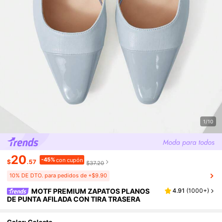
1/10
20
-45%
con cupón
$
.57
$37.20
10% DE DTO. para pedidos de +$9.90
MOTF PREMIUM ZAPATOS PLANOS
4.91
(
1000+
)
DE PUNTA AFILADA CON TIRA TRASERA
Color: Celeste