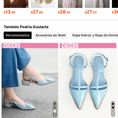
13
27
28
27
3
$
.49
$
.90
$
.34
$
.53
$
También Podría Gustarte
Recomendados
Accesorios de Vestir
Ropa Interior y Ropa de Dormi
5
11