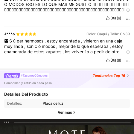
Ó
MODOS
ESO
ES
LO
QUE
MAS
ME
GUST
Ó
👌🏻🤩👌🏻🤩👌🏻🤩👌🏻🤩👌🏻🤩
👌🏻🤩👌🏻🤩👌🏻🤩👌🏻🤩👌🏻🤩👌🏻🤩👌🏻🤩👌🏻🤩👌🏻🤩👌🏻🤩👌🏻🤩👌🏻🤩👌🏻🤩👌🏻🤩👌🏻🤩👌🏻🤩👌🏻🤩
👌🏻🤩👌🏻🤩👌🏻🤩👌🏻🤩👌🏻🤩👌🏻🤩👌🏻🤩👌🏻
Útil
(6)
J***o
Color: Caqui / Talla: CN39
S
ú
per
hermosos
,
estoy
encantada
,
vinieron
en
una
caja
muy
linda
,
son
c
ó
modos
,
mejor
de
lo
que
esperaba
,
estoy
enamorada
de
estos
zapatos
,
los
volver
í
a
a
pedir
de
otro
color
.
Útil
(6)
Tendencias
Top 16
#TaconesCómodos
Comodidad y estilo en cada paso
Detalles Del Producto
Detalles:
Placa de luz
Ver más