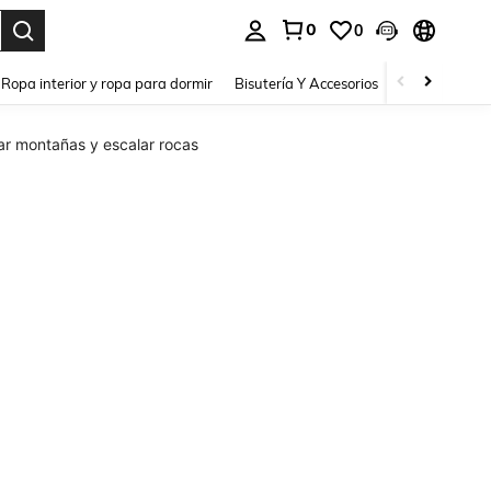
0
0
a. Press Enter to select.
Ropa interior y ropa para dormir
Bisutería Y Accesorios
Zapatos
H
ar montañas y escalar rocas