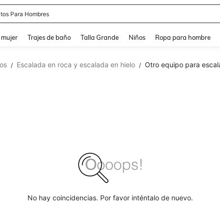
apatos Blancos
and down arrow keys to navigate search Búsqueda reciente and Busca y Encuentr
 mujer
Trajes de baño
Talla Grande
Niños
Ropa para hombre
os
Escalada en roca y escalada en hielo
Otro equipo para escal
/
/
No hay coincidencias. Por favor inténtalo de nuevo.