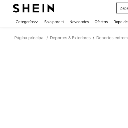
Z
Use up 
Categorías
Solo para ti
Novedades
Ofertas
Ropa de
Página principal
Deportes & Exteriores
Deportes extrem
/
/