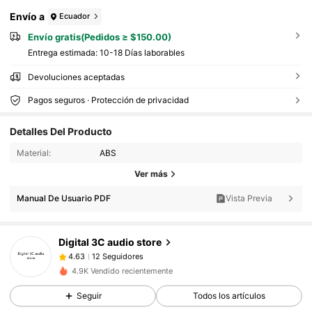
Envío a
Ecuador
Envío gratis(Pedidos ≥ $150.00)
Entrega estimada:
10-18 Días laborables
Devoluciones aceptadas
Pagos seguros · Protección de privacidad
Detalles Del Producto
12 Seguidores
4.63
Material:
ABS
12 Seguidores
4.63
Ver más
12 Seguidores
4.63
Manual De Usuario PDF
Vista Previa
12 Seguidores
4.63
12 Seguidores
4.63
Digital 3C audio store
12 Seguidores
4.63
4.9K Vendido recientemente
12 Seguidores
4.63
Seguir
Todos los artículos
12 Seguidores
4.63