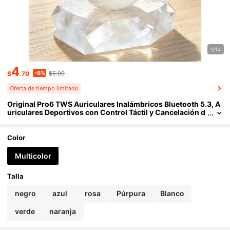
1/14
4
-6%
$
.70
$5.00
Oferta de tiempo limitado
Original Pro6 TWS Auriculares Inalámbricos Bluetooth 5.3, A
uriculares Deportivos con Control Táctil y Cancelación d
e Ruido, Adecuados como Regalo de Vacaciones para To
dos los Teléfonos Inteligentes
Color
Multicolor
Talla
negro
azul
rosa
Púrpura
Blanco
verde
naranja