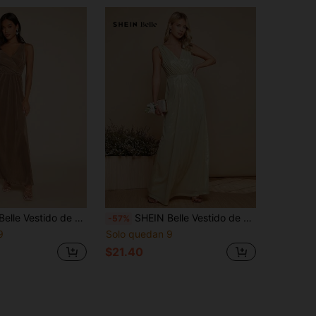
ma de honor de hombros asimétricos de muslo con abertura
SHEIN Belle Vestido de dama de honor de cuello cruzado fruncido maxi
-57%
9
Solo quedan 9
$21.40