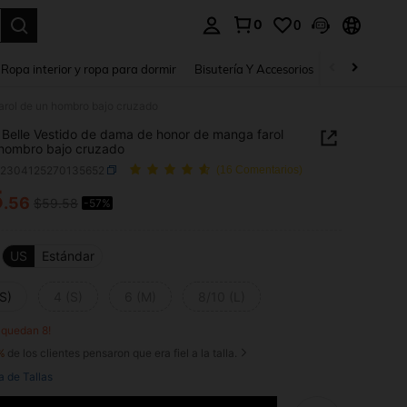
0
0
a. Press Enter to select.
Ropa interior y ropa para dormir
Bisutería Y Accesorios
Zapatos
H
arol de un hombro bajo cruzado
Belle Vestido de dama de honor de manga farol
hombro bajo cruzado
z2304125270135652
(16 Comentarios)
5
.56
$59.58
-57%
ICE AND AVAILABILITY
US
Estándar
S)
4 (S)
6 (M)
8/10 (L)
o quedan 8!
%
de los clientes pensaron que era fiel a la talla.
a de Tallas