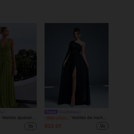
ex
#GuíaDeFiesta
or con escote en V profundo, sin mangas y decoración de lazo metálico en color verde elegante y romántico
Vestido de noche de alta gama de Mgaicy con hombro descubierto, mangas con solapa de perlas, abertura en la parte delantera y inferior, vestido de fiesta, vestido largo
-50%
¡Últimos 2 días
$32.07