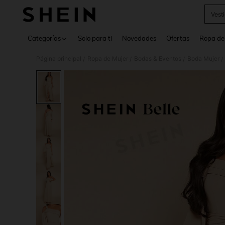
Vest
Use up 
Categorías
Solo para ti
Novedades
Ofertas
Ropa de
Página principal
Ropa de Mujer
Bodas & Eventos
Boda Mujer
/
/
/
/