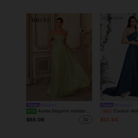
Aureia
Coutiva
Aureia Elegante vestido de dama de honor verde salvia con brillo de gasa, hombros descubiertos, drapeado, plisado, fluido, línea A, largo hasta el suelo, para invitada de boda, baile formal, verano, mujer
Coutiva Vestido elegante de dama de honor de un solo hombr
NEW
-50%
$66.08
$23.94