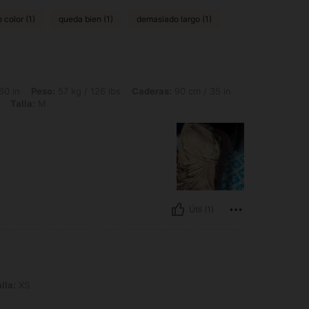
 color (1)
queda bien (1)
demasiado largo (1)
 57 kg / 126 lbs, Caderas: 90 cm / 35 in, Cintura: 85 cm / 33 in, Busto: 85 cm / 33 
60 in
Peso:
57 kg / 126 lbs
Caderas:
90 cm / 35 in
Talla:
M
Útil (1)
lla:
XS