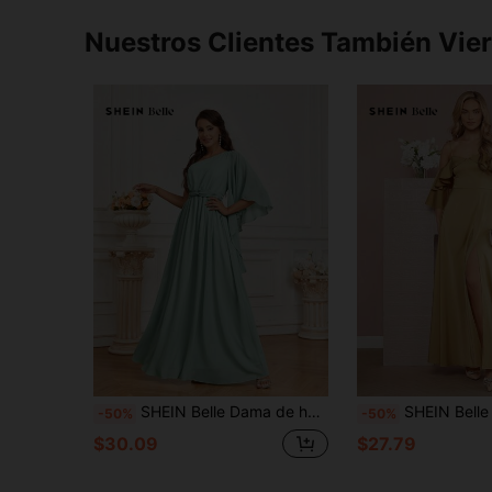
Nuestros Clientes También Vie
SHEIN Belle Dama de honor con un solo hombro de tela de gasa, adorno de nudo en la cintura, mangas asimétricas de murciélago anchas, bajo asimétrico, para el Día de San Patricio
SHEIN Belle Vestido de hombros descubiertos 
-50%
-50%
$30.09
$27.79