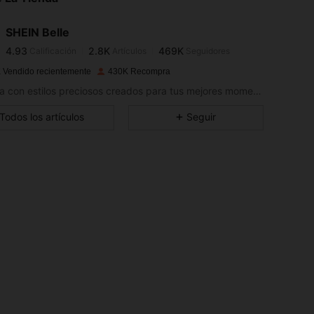
4.93
2.8K
469K
4.93
2.8K
469K
SHEIN Belle
4.93
2.8K
469K
Calificación
Artículos
Seguidores
b***8
seguido
Hace 1 horas
4.93
2.8K
469K
 Vendido recientemente
430K Recompra
4.93
2.8K
469K
Celebra con estilos preciosos creados para tus mejores momentos.
4.93
2.8K
469K
Todos los artículos
Seguir
4.93
2.8K
469K
4.93
2.8K
469K