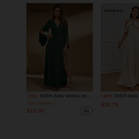
SHEIN Belle Vestido de dama de honor elegante con cuello en V, manga larga y abertura lateral
SHEIN Belle Elegante Vestido De Dama De Honor Estilo A-line
-56%
-50%
Solo quedan 1
$28.79
$33.05