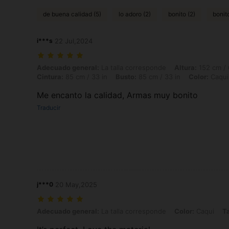
de buena calidad (5)
lo adoro (2)
bonito (2)
bonito
i***s
22 Jul,2024
Adecuado general: La talla corresponde, Altura: 152 cm / 60 in, Peso:
Adecuado general:
La talla corresponde
Altura:
152 cm / 
Cintura:
85 cm / 33 in
Busto:
85 cm / 33 in
Color:
Caqui
Me encanto la calidad, Armas muy bonito
Traducir
j***0
20 May,2025
Adecuado general: La talla corresponde, Color: Caqui, Talla: XS
Adecuado general:
La talla corresponde
Color:
Caqui
Ta