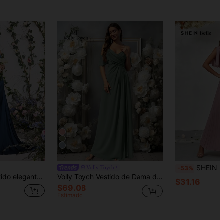
5
SHEIN Belle Vestido de dama 
Volly Toych
-53%
o de color liso (para adultos), atuendo para festivales
Volly Toych Vestido de Dama de Honor Estilo Vacaciones Románticas de Eucalipto, Con Tirantes Finos, Mangas Cortas con Volantes, Y Detalle de Abertura Hasta el Muslo. Boda Primavera Otoño
$31.16
$69.08
Estimado