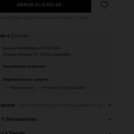
AÑADIR A LA BOLSA
asta
25
puntos SHEIN calculados al finalizar la compra.
ío a
Ecuador
Envío gratis(Pedidos ≥ $150.00)
Entrega estimada:
10-18 Días laborables
Devoluciones aceptadas
Seguridad en las compras
Pagos seguros
Protección de privacidad
ipción
Abertura alta,Pliegos,Botón,manga obispo,Tela tejida
4.93
2.8K
469K
s Y Dimensiones
4.93
2.8K
469K
 La Tienda