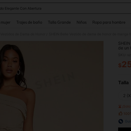
ido Elegante Con Abertura
and down arrow keys to navigate search Búsqueda reciente and Busca y Encuentr
 mujer
Trajes de baño
Talla Grande
Niños
Ropa para hombre
Vestidos de Dama de Honor
SHEIN Belle Vestido de dama de honor de manga f
/
SHEIN 
de un 
SKU: s
2
$
PR
Talla
2 (X
¡Sol
100
Guí