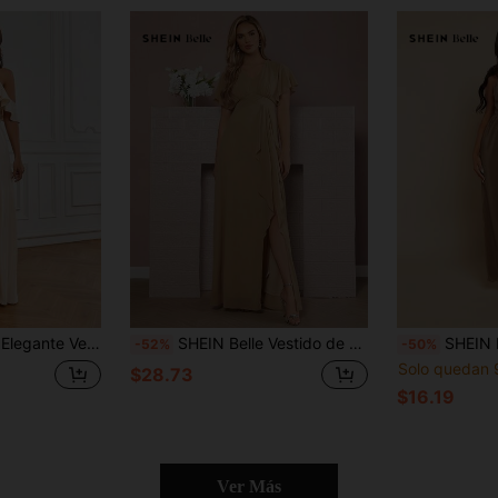
 Con Escote De Hombros Descubiertos Y Detalles De Volantes
SHEIN Belle Vestido de dama de honor de manga mariposa ribete con fruncido de muslo con abertura
SHEIN Belle Vestido de da
-52%
-50%
Solo quedan 
$28.73
$16.19
Ver Más