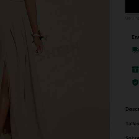
Gana h
Env
Descr
Talla
Sobre