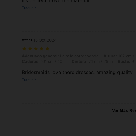
It’s perfect. Love the material.
Traducir
c***1
16 Oct,2024
Adecuado general: La talla corresponde, Altura: 162 cm / 64 in, Peso: 
Adecuado general:
La talla corresponde
Altura:
162 cm / 
Caderas:
101 cm / 40 in
Cintura:
74 cm / 29 in
Busto:
91
Bridesmaids love there dresses, amazing quality
Traducir
Ver Más Re