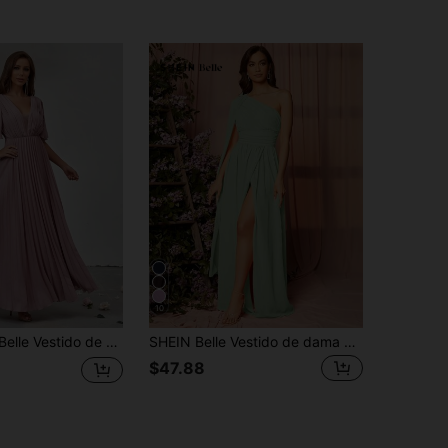
10
de honor de cuello profundo de manga con abertura bajo fruncido
SHEIN Belle Vestido de dama de honor con capa, un solo hombro y abertura alta, vestido elegante para mujeres
$47.88