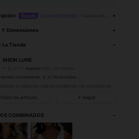
ipción
#CamisaEfectoSeda
Solapa,cuello en 'v' o pico prof
4.91
27K
1M
s Y Dimensiones
4.91
27K
1M
 La Tienda
4.91
27K
1M
SHEIN LUNE
a***f
seguido
Hace 30 minutos
4.91
27K
1M
Calificación
Artículos
Seguidores
 Vendido recientemente
13.7M Recompra
4.91
27K
1M
Empoderando a todas las mujeres modernas con opciones de estilo ilimitadas.
4.91
27K
1M
Todos los artículos
Seguir
4.91
27K
1M
LOS COMBINADOS
4.91
27K
1M
4.91
27K
1M