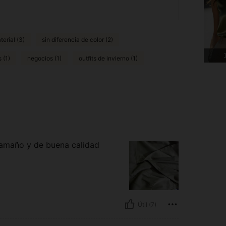
erial (3)
sin diferencia de color (2)
1
 (1)
negocios (1)
outfits de invierno (1)
 tamaño y de buena calidad
Útil (7)