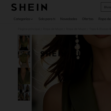
Blus
Use up 
Categorías
Solo para ti
Novedades
Ofertas
Ropa de
Página principal
Ropa de Mujer
Ropa de Mujer
Tops & Blusas 
/
/
/