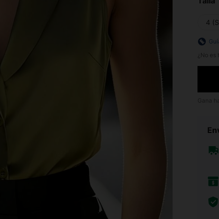
Talla
4 (S
Guí
¿No es t
Gana h
Env