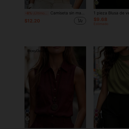
15
Camiseta sin mangas casual de estilo europeo y americano para mujer, ropa de ocio elegante en beige, azul, rosa, verde para el verano
-6%
¡Últimos 3 días
$9.68
$12.20
Estimado
10
11