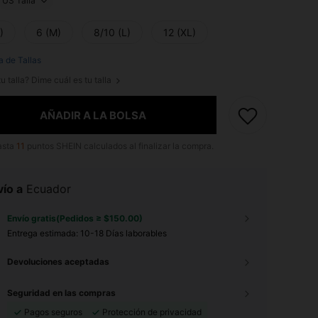
US Talla
)
6 (M)
8/10 (L)
12 (XL)
a de Tallas
u talla? Dime cuál es tu talla
AÑADIR A LA BOLSA
asta
11
puntos SHEIN calculados al finalizar la compra.
ío a
Ecuador
Envío gratis(Pedidos ≥ $150.00)
Entrega estimada:
10-18 Días laborables
Devoluciones aceptadas
Seguridad en las compras
Pagos seguros
Protección de privacidad