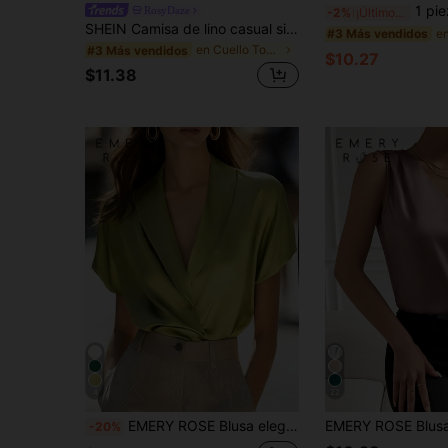
1 pieza Blusa elegante sin mangas de satén de unicolo
RosyDaze
-2%
¡Últimos 3 días
SHEIN Camisa de lino casual sin mangas para mujer, camisa de oficina para mujer, camisa de playa para mujer, camisa de vacaciones para mujer
#3 Más vendidos
en Cuello Tops, blusas y camisetas de mujer
#3 Más vendidos
$10.27
$11.38
4
22
EMERY ROSE Blusa elegante de manga corta con cuello verde para mujer
-20%