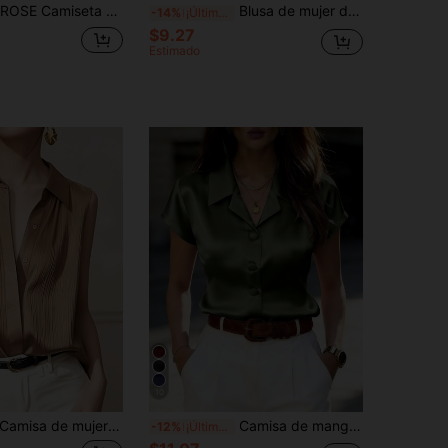
 cuello Mao, de aspecto de lino, informal y versátil, que estiliza la figura para el día a día
Blusa de mujer de manga corta de verano, elegante blusa de satén de manga corta con cuello de camisa, diseño de manga de pétalo, detalle de botón delantero, top de longitud regular
-14%
¡Últimos 3 días
$9.27
Estimado
10
amisa de mujer de unicolor con un solo botón, casual y versátil para uso diario en verano
Camisa de manga corta de satén morado para mujer, diseño de cuello de solapa, detalle de botones, top de ajuste regular para verano
-12%
¡Últimos 3 días