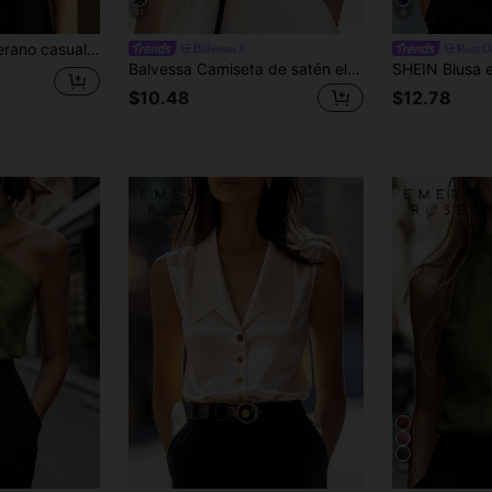
11
6
1 pieza Blusa de verano casual elegante de cuello halter sin mangas, de unicolor de satén con contraste de malla transparente
Balvessa
RosyD
Balvessa Camiseta de satén elegante de unicolor con cuello de solapa para mujer
$10.48
$12.78
36