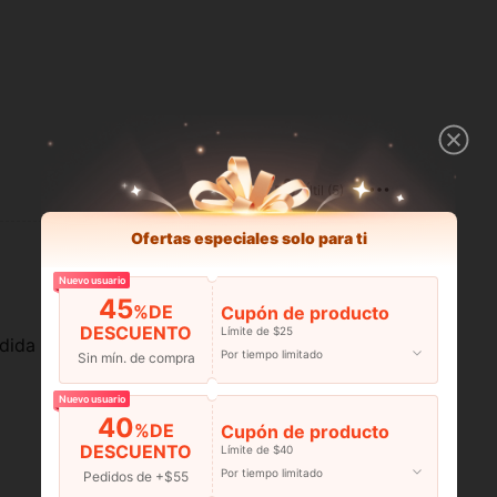
Útil (5)
Ofertas especiales solo para ti
Nuevo usuario
45
%DE
Cupón de producto
DESCUENTO
Límite de $25
edida corresponde
Por tiempo limitado
Sin mín. de compra
Nuevo usuario
40
%DE
Cupón de producto
DESCUENTO
Límite de $40
Por tiempo limitado
Útil (3)
Pedidos de +$55