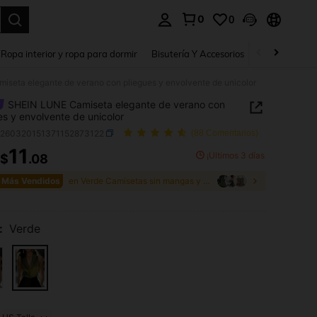
0
0
a. Press Enter to select.
Ropa interior y ropa para dormir
Bisutería Y Accesorios
Zapatos
H
seta elegante de verano con pliegues y envolvente de unicolor
SHEIN LUNE Camiseta elegante de verano con
es y envolvente de unicolor
z260320151371152873122
(88 Comentarios)
11
¡Últimos 3 días
$
.08
ICE AND AVAILABILITY
 Más Vendidos
en Verde Camisetas sin mangas y camisetas sin mang
:
Verde