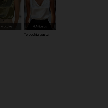
4.91
27K
1M
 Artículos
6 Artículos
Te podría gustar