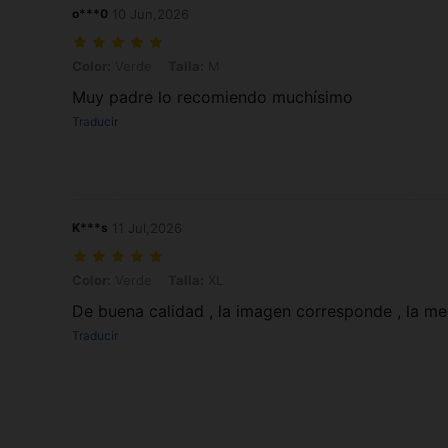
o***0
10 Jun,2026
Color: Verde, Talla: M
Color:
Verde
Talla:
M
Muy padre lo recomiendo muchísimo
Traducir
K***s
11 Jul,2026
Color: Verde, Talla: XL
Color:
Verde
Talla:
XL
De buena calidad , la imagen corresponde , la m
Traducir