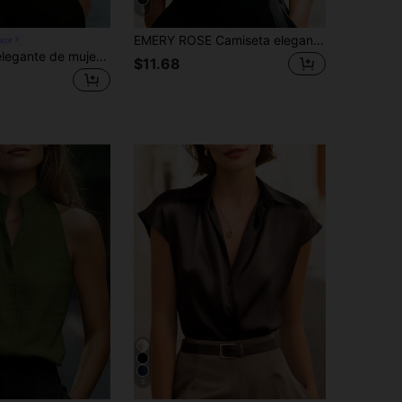
6
EMERY ROSE Camiseta elegante de mujer de unicolor con cuello en V y cruce en la parte delantera
aze
SHEIN Blusa elegante de mujer con cuello cruzado y mangas abullonadas, blusa de satén brillante, diseño de hombros fruncidos, blusa de cuello en V, adecuada para ir al trabajo, uso diario, invierno, primavera, otoño, reuniones, negociaciones de negocios, oficina, citas, galas, graduaciones, uniformes de maestros urbanos, atuendos navideños y de Año Nuevo, reuniones casuales, viajes, pulida, elegante, minimalista, de alta gama, poderosa, atuendo para todas las estaciones
$11.68
5