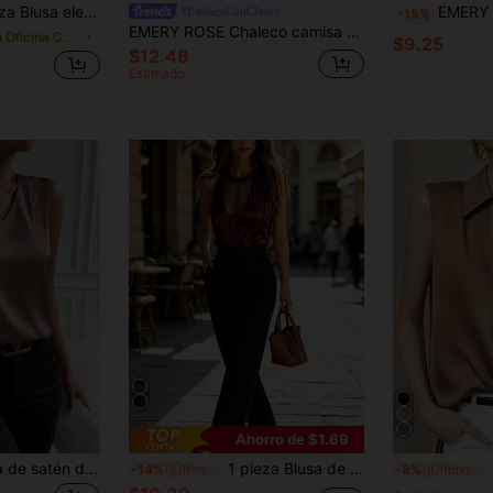
r con volantes asimétricos/asimétricos, adecuada para verano, oficina, hogar, diario, fiesta de cumpleaños, formal, casual
EMERY ROSE Camiseta sin mangas de mujer con
#EstéticaConClase
-15%
EMERY ROSE Chaleco camisa de un solo pecho de unicolor para mujer, casual/trabajo
en Oficina Camisetas sin mangas
$9.25
$12.48
Estimado
Ahorro de $1.69
EMERY ROSE Blusa de satén de escote en V liso, tops sin mangas
1 pieza Blusa de satén sin mangas para mujer en verano, elegante top de tirantes de unicolor con inserciones de malla, adecuado para citas, vacaciones, oficina y uso en casa en verano
C
-14%
¡Últimos 3 días
-8%
¡Últimos 3 días