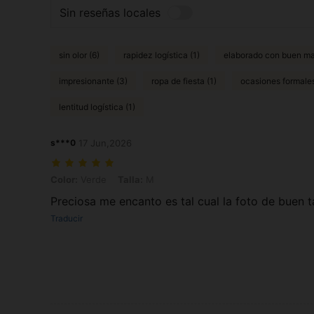
Sin reseñas locales
sin olor (6)
rapidez logística (1)
elaborado con buen mat
impresionante (3)
ropa de fiesta (1)
ocasiones formales
lentitud logística (1)
s***0
17 Jun,2026
Color: Verde, Talla: M
Color:
Verde
Talla:
M
Preciosa me encanto es tal cual la foto de buen
Traducir