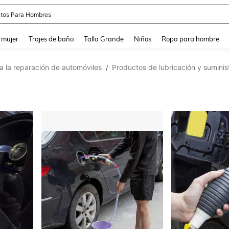
apatos Blancos
and down arrow keys to navigate search Búsqueda reciente and Busca y Encuentr
 mujer
Trajes de baño
Talla Grande
Niños
Ropa para hombre
a la reparación de automóviles
Productos de lubricación y suminis
/