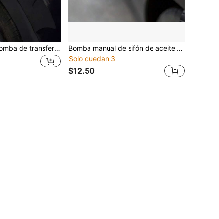
3 piezas Kit de bomba de transferencia de combustible manual - Incluye perilla de succión y dos abrazaderas, hecho de material plástico duradero, apto para gasolina, aceite de motor, agua y urea, fácil de usar, aplicable para automóviles, motocicletas y uso doméstico
Bomba manual de sifón de aceite de motor de automóvil, de alta capacidad, autoaprensiva, para cambio de aceite de motor, repuestos de automóvil, accesorios de automóvil, bomba de aceite de motor para mantenimiento de vehículos
Solo quedan 3
$12.50