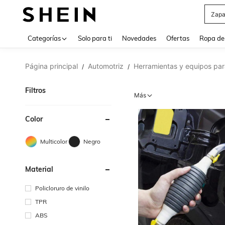
Z
Use up 
Categorías
Solo para ti
Novedades
Ofertas
Ropa de
Página principal
Automotriz
Herramientas y equipos par
/
/
Filtros
Más
Color
Multicolor
Negro
Material
Policloruro de vinilo
TPR
ABS