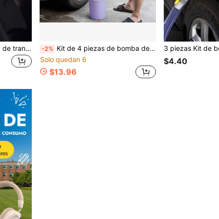
Set de 3 piezas de bomba de transferencia de combustible manual - Incluye bola de succión y dos clips, hecho de material plástico duradero, apto para gasolina, aceite de motor, agua y urea, fácil de usar, aplicable para automóviles, motocicletas y uso doméstico
Kit de 4 piezas de bomba de transferencia de combustible manual de uso pesado - Bomba de aceite manual portátil, herramienta de transferencia de gasolina de plástico, para transferencia de fluidos y combustible | Bolsa de extracción eficiente | Diseño de bomba flexible
-2%
Solo quedan 6
$4.40
$13.96