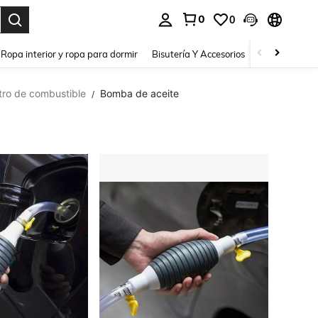
0
0
a. Press Enter to select.
Ropa interior y ropa para dormir
Bisutería Y Accesorios
Zapatos
H
tro de combustible
Bomba de aceite
/