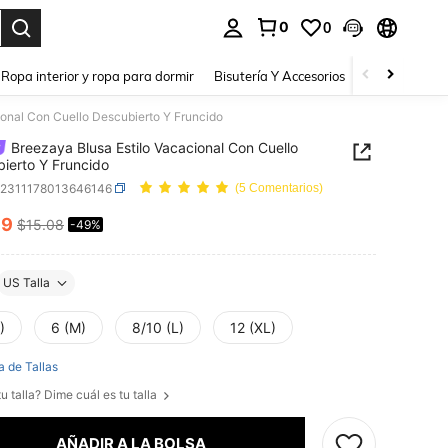
0
0
a. Press Enter to select.
Ropa interior y ropa para dormir
Bisutería Y Accesorios
Zapatos
H
ional Con Cuello Descubierto Y Fruncido
Breezaya Blusa Estilo Vacacional Con Cuello
ierto Y Fruncido
z2311178013646146
(5 Comentarios)
69
$15.08
-49%
ICE AND AVAILABILITY
US Talla
)
6 (M)
8/10 (L)
12 (XL)
a de Tallas
u talla? Dime cuál es tu talla
AÑADIR A LA BOLSA