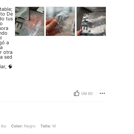
table;
nto De
do tus
ho
hora
undo
l
gó a
ra
r otra
a sed
,
ar, 🧠
Útil (0)
: Negro, Talla: M
 lbs
Color:
Negro
Talla:
M