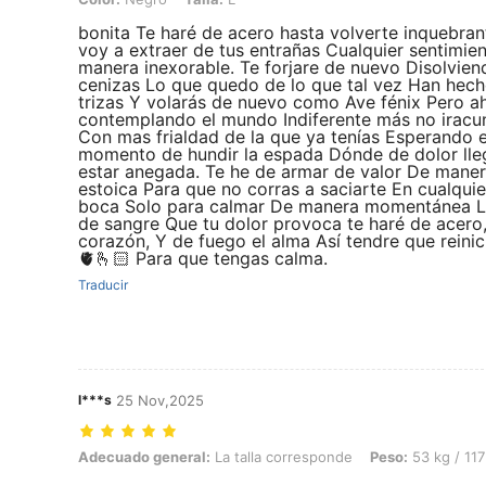
bonita Te haré de acero hasta volverte inquebran
voy a extraer de tus entrañas Cualquier sentimie
manera inexorable. Te forjare de nuevo Disolvien
cenizas Lo que quedo de lo que tal vez Han hec
trizas Y volarás de nuevo como Ave fénix Pero a
contemplando el mundo Indiferente más no irac
Con mas frialdad de la que ya tenías Esperando e
momento de hundir la espada Dónde de dolor lle
estar anegada. Te he de armar de valor De mane
estoica Para que no corras a saciarte En cualquie
boca Solo para calmar De manera momentánea L
de sangre Que tu dolor provoca te haré de acero
corazón, Y de fuego el alma Así tendre que reinici
🫀🫰🏻 Para que tengas calma.
Traducir
l***s
25 Nov,2025
Adecuado general: La talla corresponde, Peso: 53 kg / 117 lbs, Color
Adecuado general:
La talla corresponde
Peso:
53 kg / 117