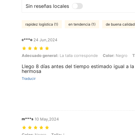
Sin reseñas locales
rapidez logística (1)
en tendencia (1)
de buena calidad 
c***o
24 Jun,2024
Adecuado general: La talla corresponde, Color: Negro, Talla: M
Adecuado general:
La talla corresponde
Color:
Negro
T
Llego 8 días antes del tiempo estimado igual a 
hermosa
Traducir
m***s
10 May,2024
Color: Negro, Talla: L
Color:
Negro
Talla:
L