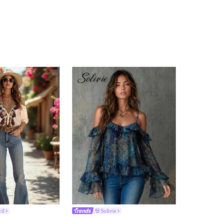
il
Solivie