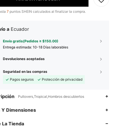
asta
7
puntos SHEIN calculados al finalizar la compra.
ío a
Ecuador
Envío gratis(Pedidos ≥ $150.00)
Entrega estimada:
10-18 Días laborables
Devoluciones aceptadas
Seguridad en las compras
Pagos seguros
Protección de privacidad
ipción
Pullovers,Tropical,Hombros descubiertos
4.86
11K
614K
s Y Dimensiones
4.86
11K
614K
 La Tienda
4.86
11K
614K