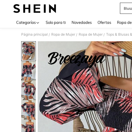
Blus
Use up 
Categorías
Solo para ti
Novedades
Ofertas
Ropa de
Página principal
Ropa de Mujer
Ropa de Mujer
Tops & Blusas 
/
/
/