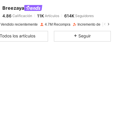
4.86
11K
614K
Breezaya
4.86
11K
614K
Calificación
Artículos
Seguidores
m***8
seguido
Hace 1 horas
4.86
11K
614K
 Vendido recientemente
4.7M Recompra
Incremento de seguidores de 15
4.86
11K
614K
Todos los artículos
Seguir
4.86
11K
614K
4.86
11K
614K
4.86
11K
614K