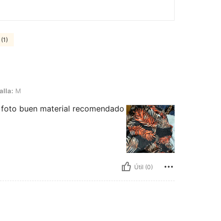
(1)
alla:
M
la foto buen material recomendado
Útil (0)