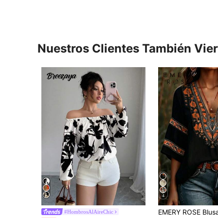
Nuestros Clientes También Vie
4
#HombrosAlAireChic