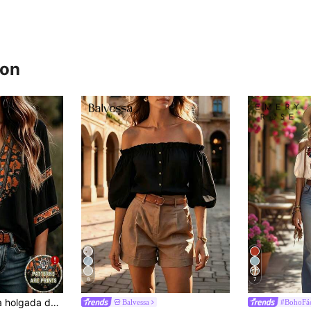
ron
8
7
EMERY ROSE Blusa holgada de estilo bohemio para mujer con mangas de murciélago y bordado floral
Balvessa
#BohoFác