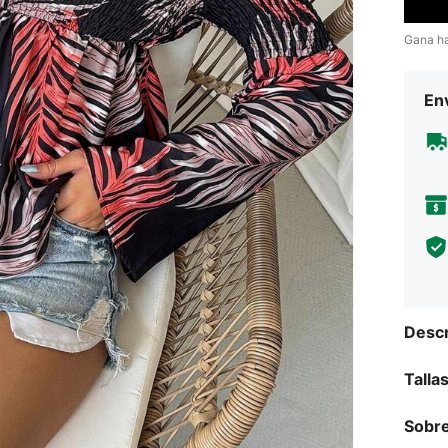
Gana h
Env
Descr
Talla
Sobre