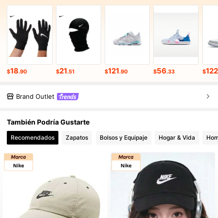
18
21
121
56
122
$
.90
$
.51
$
.90
$
.33
$
Brand Outlet
También Podría Gustarte
Recomendados
Zapatos
Bolsos y Equipaje
Hogar & Vida
Hom