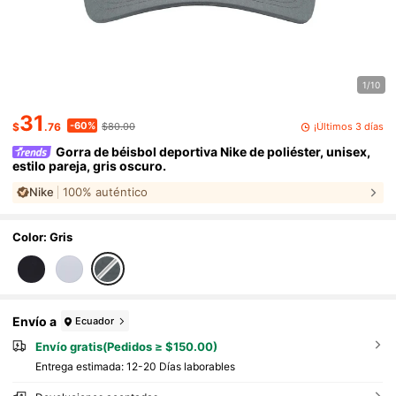
1/10
31
-60%
¡Últimos 3 días
$
.76
$80.00
Gorra de béisbol deportiva Nike de poliéster, unisex,
estilo pareja, gris oscuro.
Nike
100% auténtico
Color: Gris
Envío a
Ecuador
Envío gratis(Pedidos ≥ $150.00)
Entrega estimada:
12-20 Días laborables