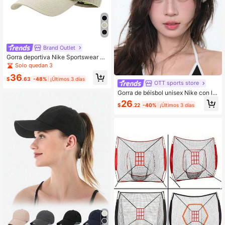
Brand Outlet
Gorra deportiva Nike Sportswear H
eritage 86 Futura, parte superior su
Solo quedan 3
ave con letras, gorra de béisbol de
36
algodón, unisex, estilo para parejas,
$
.63
-48%
¡Últimos 3 días
OTT sports store
beige.
Gorra de béisbol unisex Nike con lo
gotipo, de algodón, negra, estilo par
26
$
.22
-40%
¡Últimos 3 días
a parejas.