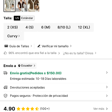
Talla
:
US
Estándar
2
(XS)
4
(S)
6
(M)
8/10
(L)
12
(XL)
Curvy
Guía de Tallas
Verificar mi tamaño
96%
encontró que era fiel a la talla
¿No es tu talla? Dinos
Envío a
Ecuador
Envío gratis(Pedidos ≥ $150.00)
Entrega estimada:
10-18 Días laborables
Devoluciones aceptadas
Pagos seguros · Protección de privacidad
4.90
(100+)
Ver más