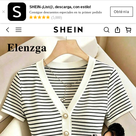
SHEIN-¡List@, descarga, con estilo!
×
Obténla
Consigue descuentos especiales en tu primer pedido
(5,000)