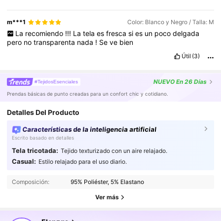
m***1
Color: Blanco y Negro / Talla: M
La
recomiendo
!!!
La
tela
es
fresca
si
es
un
poco
delgada
pero
no
transparenta
nada
!
Se
ve
bien
Útil
(3)
NUEVO
En 26 Días
#TejidosEsenciales
Prendas básicas de punto creadas para un confort chic y cotidiano.
Detalles Del Producto
Características de la inteligencia artificial
Escrito basado en detalles
Tela tricotada:
Tejido texturizado con un aire relajado.
3M Seguidores
4.88
Casual:
Estilo relajado para el uso diario.
Composición:
95% Poliéster, 5% Elastano
3M Seguidores
4.88
Ver más
3M Seguidores
4.88