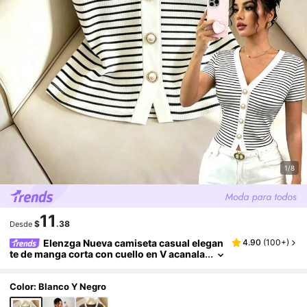
1/8
11
$
.38
Desde
Elenzga Nueva camiseta casual elegan
4.90
(
100+
)
te de manga corta con cuello en V acanala
do, diseño de falso pliegue y ajuste ceñid
o para mujeres jóvenes
Color: Blanco Y Negro