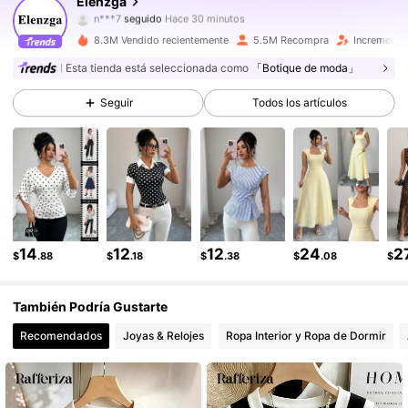
Elenzga
3M Seguidores
4.88
a***a
pagó
Hace 1 día
8.3M Vendido recientemente
5.5M Recompra
Incremento
3M Seguidores
4.88
Esta tienda está seleccionada como
「Botique de moda」
Seguir
Todos los artículos
3M Seguidores
4.88
3M Seguidores
4.88
3M Seguidores
4.88
3M Seguidores
4.88
14
12
12
24
2
$
.88
$
.18
$
.38
$
.08
$
3M Seguidores
4.88
También Podría Gustarte
Recomendados
Joyas & Relojes
Ropa Interior y Ropa de Dormir
3M Seguidores
4.88