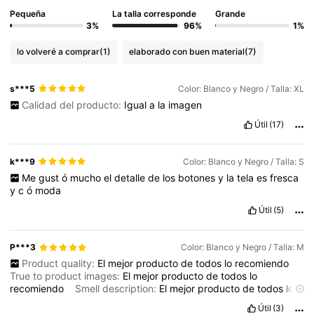
Pequeña
La talla corresponde
Grande
3%
96%
1%
lo volveré a comprar
(1)
elaborado con buen material
(7)
s***5
Color: Blanco y Negro / Talla: XL
Calidad del producto:
Igual
a
la
imagen
Útil
(17)
k***9
Color: Blanco y Negro / Talla: S
Me
gust
ó
mucho
el
detalle
de
los
botones
y
la
tela
es
fresca
y
c
ó
moda
Útil
(5)
P***3
Color: Blanco y Negro / Talla: M
Product quality:
El
mejor
producto
de
todos
lo
recomiendo
True to product images:
El
mejor
producto
de
todos
lo
recomiendo
Smell description:
El
mejor
producto
de
todos
lo
recomiendo
Fabric material:
El
mejor
producto
de
todos
lo
Útil
(3)
recomiendo
Fit:
El
mejor
producto
de
todos
lo
recomiendo