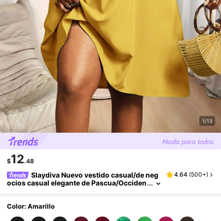
1/13
12
$
.48
Slaydiva Nuevo vestido casual/de neg
4.64
(
500+
)
ocios casual elegante de Pascua/Occiden
tal para mujer con mangas cortas, cuello
en V de gasa, mangas sueltas con volantes
Color: Amarillo