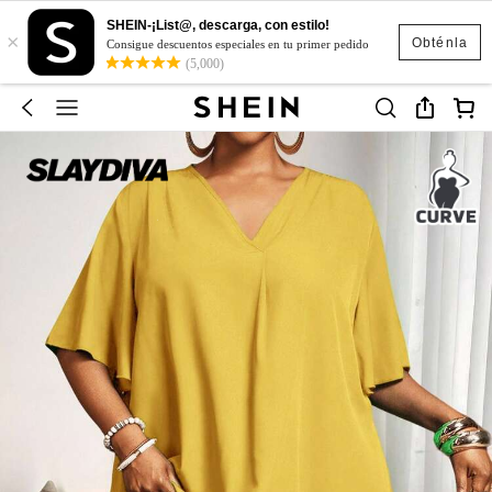
SHEIN-¡List@, descarga, con estilo!
×
Obténla
Consigue descuentos especiales en tu primer pedido
(5,000)