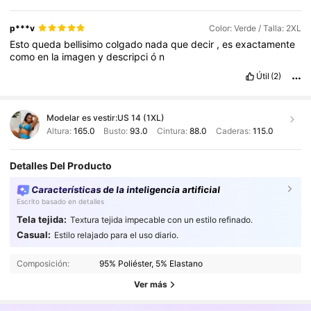
p***v
Color: Verde / Talla: 2XL
Esto
queda
bellisimo
colgado
nada
que
decir
,
es
exactamente
como
en
la
imagen
y
descripci
ó
n
Útil
(2)
Modelar es vestir:
US 14 (1XL)
Altura:
165.0
Busto:
93.0
Cintura:
88.0
Caderas:
115.0
Detalles Del Producto
Características de la inteligencia artificial
Escrito basado en detalles
Tela tejida:
Textura tejida impecable con un estilo refinado.
630K Seguidores
4.87
Casual:
Estilo relajado para el uso diario.
630K Seguidores
4.87
Composición:
95% Poliéster, 5% Elastano
630K Seguidores
4.87
Ver más
630K Seguidores
4.87