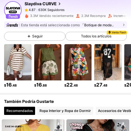
Slaydiva CURVE
630K Seguidores
4.87
b***2
seguido
Hace 1 horas
630K Seguidores
4.87
3.3M Vendido recientemente
2.3M Recompra
Incremento
630K Seguidores
4.87
Esta tienda está seleccionada como
「Botique de moda」
Venta Flash
630K Seguidores
4.87
Seguir
Todos los artículos
630K Seguidores
4.87
630K Seguidores
4.87
630K Seguidores
4.87
16
16
22
27
2
$
.48
$
.88
$
.48
$
.48
$
También Podría Gustarte
Recomendados
Ropa Interior y Ropa de Dormir
Accesorios de Vesti