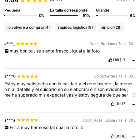
4.64
Pequeña
La talla corresponde
Grande
3%
91%
6%
lo volveré a comprar
(4)
rapidez logística
(9)
sin olor
(28)
a***_
Color: Burdeos / Talla: 3XL
muy
bonito
,
se
siente
fresco
,
igual
a
la
foto
Útil
(13)
a***6
Color: Verde / Talla: 0XL
Estoy
muy
satisfecha
con
la
calidad
y
el
rendimiento
;
la
atenci
ó
n
al
detalle
y
el
cuidado
en
su
elaboraci
ó
n
son
evidentes
;
me
ha
superado
mis
expectativas
y
estoy
segura
de
que
ser
á
una
excelente
adici
ó
n
a
mi
vida
;
la
relaci
ó
n
calidad
-
precio
Útil
(7)
es
excelente
y
recomiendo
ampliamente
a
cualquier
persona
que
busque
algo
de
alta
calidad
.
s***a
Color: Rosa Fucsia / Talla: 3XL
Est
á
muy
hermoso
tal
cual
la
foto
☺️
Útil
(6)