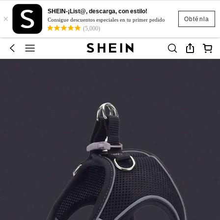
SHEIN-¡List@, descarga, con estilo!
×
Obténla
Consigue descuentos especiales en tu primer pedido
(5,000)