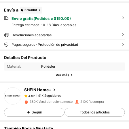
Envío a
Ecuador
Envío gratis(Pedidos ≥ $150.00)
Entrega estimada:
10-18 Días laborables
Devoluciones aceptadas
41K Seguidores
4.92
Pagos seguros · Protección de privacidad
41K Seguidores
4.92
Detalles Del Producto
41K Seguidores
4.92
Material:
Poliéster
41K Seguidores
4.92
Ver más
41K Seguidores
4.92
SHEIN Home+
41K Seguidores
4.92
c***c
seguido
Hace 14 horas
41K Seguidores
4.92
380K Vendido recientemente
210K Recompra
41K Seguidores
4.92
Seguir
Todos los artículos
41K Seguidores
4.92
También Podría Gustarte