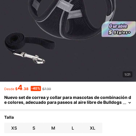
1/21
4
-40%
$
.38
$7.30
Desde
Nuevo set de correa y collar para mascotas de combinación d
e colores, adecuado para paseos al aire libre de Bulldogs
Franceses, hecho de material de malla suave y transpirab
le, ideal para mascotas pequeñas/medianas, apto para todas
las estaciones.
Talla
XS
S
M
L
XL