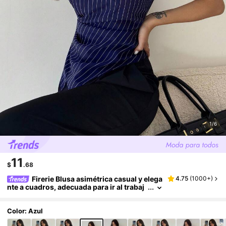
1/6
11
$
.68
Firerie Blusa asimétrica casual y elega
4.75
(
1000+
)
nte a cuadros, adecuada para ir al trabaj
o, uso diario casual y vestimenta de neg
ocios de moda / Ropa de otoño para mujer / A
tuendos para volver a la escuela / Atuendos
Color: Azul
de maestra / Blusas para salir / Blusas para s