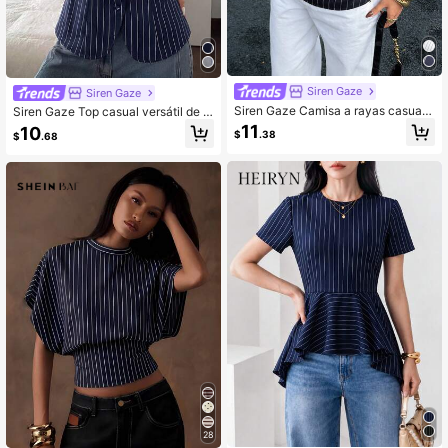
Siren Gaze
Siren Gaze
Siren Gaze Camisa a rayas casual
Siren Gaze Top casual versátil de u
y versátil para uso diario de mujer
so diario a rayas para mujer
11
10
$
.38
$
.68
28