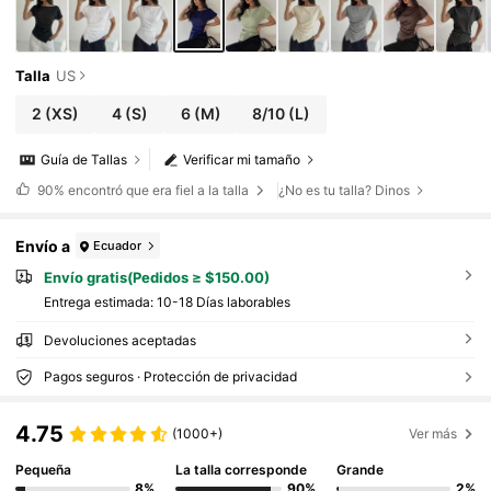
alir / Casual de negocios para mujer / Camisa
a rayas / Casual de negocios para mujer / Ca
misas de maestra
Talla
US
2
(XS)
4
(S)
6
(M)
8/10
(L)
Guía de Tallas
Verificar mi tamaño
90%
encontró que era fiel a la talla
¿No es tu talla? Dinos
Envío a
Ecuador
Envío gratis(Pedidos ≥ $150.00)
Entrega estimada:
10-18 Días laborables
Devoluciones aceptadas
Pagos seguros · Protección de privacidad
4.75
(1000+)
Ver más
Pequeña
La talla corresponde
Grande
8%
90%
2%