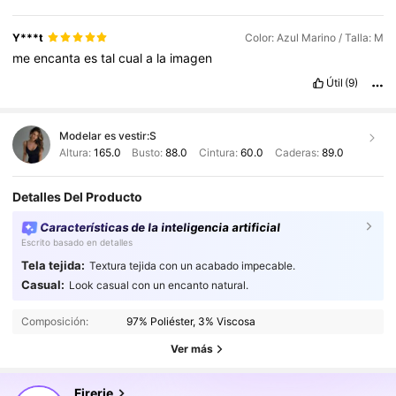
Y***t
Color: Azul Marino / Talla: M
me
encanta
es
tal
cual
a
la
imagen
Útil
(9)
Modelar es vestir:
S
Altura:
165.0
Busto:
88.0
Cintura:
60.0
Caderas:
89.0
Detalles Del Producto
Características de la inteligencia artificial
Escrito basado en detalles
Tela tejida:
Textura tejida con un acabado impecable.
1.3M Seguidores
4.87
Casual:
Look casual con un encanto natural.
Composición:
97% Poliéster, 3% Viscosa
1.3M Seguidores
4.87
Ver más
1.3M Seguidores
4.87
Firerie