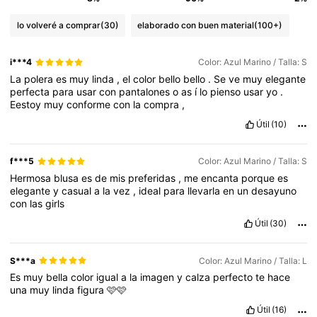
lo volveré a comprar
(30)
elaborado con buen material
(100+)
i***4
Color: Azul Marino / Talla: S
La
polera
es
muy
linda
,
el
color
bello
bello
.
Se
ve
muy
elegante
perfecta
para
usar
con
pantalones
o
as
í
lo
pienso
usar
yo
.
Eestoy
muy
conforme
con
la
compra
,
Útil
(10)
f***5
Color: Azul Marino / Talla: S
Hermosa
blusa
es
de
mis
preferidas
,
me
encanta
porque
es
elegante
y
casual
a
la
vez
,
ideal
para
llevarla
en
un
desayuno
con
las
girls
Útil
(30)
S***a
Color: Azul Marino / Talla: L
Es
muy
bella
color
igual
a
la
imagen
y
calza
perfecto
te
hace
una
muy
linda
figura
🩷🩷
Útil
(16)