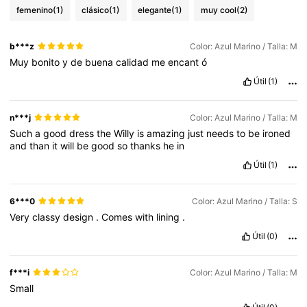
femenino
(1)
clásico
(1)
elegante
(1)
muy cool
(2)
b***z
Color: Azul Marino / Talla: M
Muy
bonito
y
de
buena
calidad
me
encant
ó
Útil
(1)
n***j
Color: Azul Marino / Talla: M
Such
a
good
dress
the
Willy
is
amazing
just
needs
to
be
ironed
and
than
it
will
be
good
so
thanks
he
in
Útil
(1)
6***0
Color: Azul Marino / Talla: S
Very
classy
design
.
Comes
with
lining
.
Útil
(0)
f***i
Color: Azul Marino / Talla: M
Small