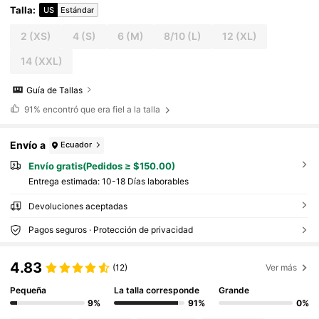
Talla
:
US
Estándar
2
(XS)
4
(S)
6
(M)
8/10
(L)
12
(XL)
14
(XXL)
Guía de Tallas
91%
encontró que era fiel a la talla
Envío a
Ecuador
Envío gratis(Pedidos ≥ $150.00)
Entrega estimada:
10-18 Días laborables
Devoluciones aceptadas
Pagos seguros · Protección de privacidad
4.83
(12)
Ver más
Pequeña
La talla corresponde
Grande
9%
91%
0%