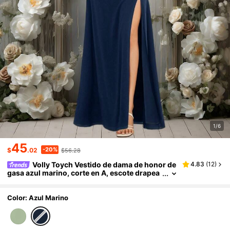
1/6
45
-20%
$
.02
$56.28
Volly Toych Vestido de dama de honor de
4.83
(
12
)
gasa azul marino, corte en A, escote drapea
do, tirantes finos, largo hasta el suelo.
Color: Azul Marino