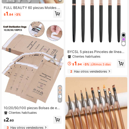
FULL BEAUTY 60 piezas Moldes de
extensión de uñas con forma ovala
1
$
.84
-3%
da de almendra, moldes de uñas de
doble capa, moldes de gel rápidos,
herramientas de extensión de uñas
acrílicas falsas
BYCSL 5 piezas Pinceles de línea d
e arte de uñas con mango de plásti
Clientes habituales
co, utilizados para dibujar líneas lar
1
gas y bocetos finos, tamaños 6/9/1
$
.94
-3%
¡Últimos 3 días
1/15/25mm, bolígrafos de diseño de
2
Hay otros vendedores
arte de uñas, adecuados para princi
piantes y artistas de uñas profesion
ales, bolígrafos negros para pintura
de arte de uñas
6
10/20/50/100 piezas Bolsas de est
erilización autosellantes, bolsas de
Clientes habituales
papel kraft desechables con autose
2
llado, 20x10cm, adecuadas para he
$
.60
rramientas de uñas, salón de uñas y
3
Hay otros vendedores
spa, productos para el cuidado de l