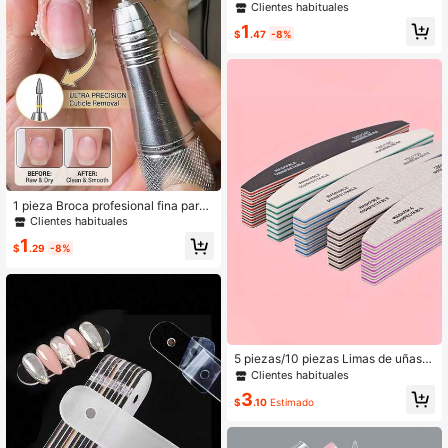
ara arte de uñas de línea fina, 5 pin
Clientes habituales
celes pequeños para técnica de dis
1
eño de uñas con líneas finas y raya
$
.47
-8%
s en la punta, pinceles para pintar u
ñas con mango delgado de 7/9/11/1
5/20 mm de largo
1 pieza Broca profesional fina para
uñas - Grano ultra fino (Anillo amaril
Clientes habituales
lo) Herramienta de preparación y ex
1
foliación de uñas de grado de salón
$
.29
-8%
perfecta
5 piezas/10 piezas Limas de uñas p
rofesionales - Limas de uñas doble
Clientes habituales
cara de 80/100/150/180/240 grano
3
s, lavables y reutilizables, adecuad
$
.10
Estimado
as para uñas naturales y acrílicas, p
ara uso en el hogar y en el salón