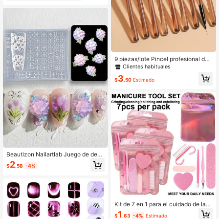
as uñas
9 piezas/lote Pincel profesional de
gel UV para uñas, pincel de línea DI
Clientes habituales
Y, bolígrafo de pintura, herramienta
3
de manicura, pincel de dibujo acrílic
$
.50
Estimado
o para diseño de arte de uñas, acce
sorios para pintar puntas de uñas
Beautizon Nailartlab Juego de deco
ración de arte de uñas de hortensia
2
$
.58
-4%
púrpura de ensueño con molde de s
ilicona
Kit de 7 en 1 para el cuidado de las
uñas y eliminación de cutículas, inc
1
$
.63
-4%
Estimado
luye lima de uñas, pulidor de uñas r