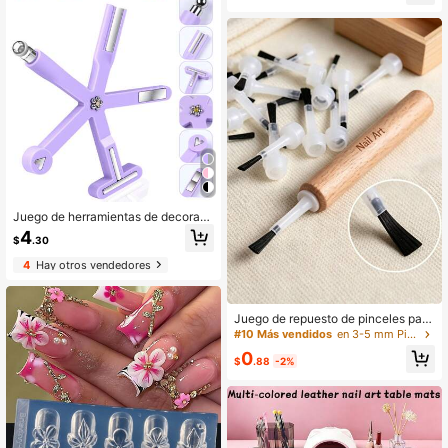
osa, empujador de cutículas en for
ma de V, removedor de cutículas, p
ulidor de uñas en forma de corazón,
estuche - Juego completo de herra
mientas para manicura/pedicura, kit
de viaje portátil, uso diario, lima de
uñas, accesorios de herramientas, s
uministros para el cuidado de las uñ
as, herramientas para eliminar callo
sidades
Juego de herramientas de decoraci
ón de uñas con efecto de ojo de gat
4
$
.30
o magnético 8 en 1 en color púrpur
a, incluye paleta magnética con pat
4
Hay otros vendedores
rones elegantes, cuentas de vidrio
para crear efectos de ojo de gato, fl
or y corazón, con imán potente, ese
ncial para manicura DIY
Juego de repuesto de pinceles para
esmalte de uñas 51 piezas/5 piezas
#10 Más vendidos
en 3-5 mm Pinceles para decoración de uñas
- Incluye 1 mango de madera maciz
0
a desmontable y 50 cabezales de p
$
.88
-2%
incel planos; pincel de gel de grado
profesional adecuado para salones
de uñas/cabezales de pincel para e
smalte de uñas multiusos