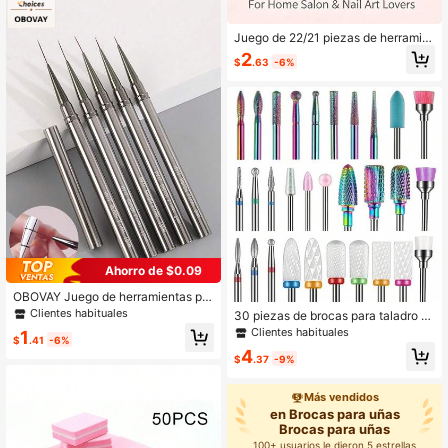
pintura, guantes ligeros, guantes su
aves, guantes duraderos, guantes si
Juego de 22/21 piezas de herramie
n látex, adecuados para personal d
ntas para arte de uñas negro, incluy
e cocina y profesionales de salones
2
$
.63
-6%
e 15 pinceles para arte de uñas, 1 p
(en bolsa). 100/50/4 piezas
aleta de mezcla de resina, 5 pincele
s de silicona acrílica de doble punta
para tallar/puntillar, juego de herram
ientas para arte de uñas, tablero de
exhibición de maquillaje DIY, adecu
ado para salón de uñas en casa
Ahorro de $0.09
OBOVAY Juego de herramientas par
a arte de uñas de 1/3/5/6/7/13/19 pi
Clientes habituales
30 piezas de brocas para taladro d
ezas, pincel para arte de uñas, pinc
e uñas, brocas de cerámica de 3/3
Clientes habituales
1
el de línea fina con tapa, pincel a ra
$
.41
-6%
2" para acrílico, brocas de diamante
yas, pincel de línea floral, pincel de
4
para cutículas de lima eléctrica, bro
$
.37
-9%
encaje, 6/9/12/15/18mm, pincel de t
cas de carburo para eliminación, he
eñido, pincel para punta de uña, pin
rramienta de cuidado de uñas acríli
cel para uñas francesas, pincel de c
Más vendidos
cas y de gel para el hogar y el salón
abeza redonda, pincel de cabeza pl
en Brocas para uñas
(incluye 3 cajas)
ana
Brocas para uñas
100+ usuarios le dieron 5 estrellas