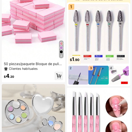
1
4
1
$
.90
50 piezas/paquete Bloque de pulid
o de uñas mini de doble cara para u
2
3
4
Clientes habituales
ñas acrílicas y naturales
4
$
.20