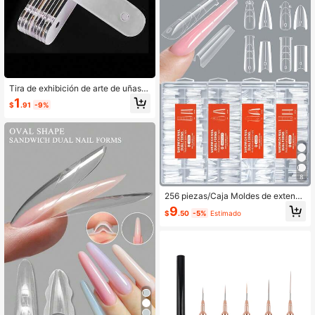
Tira de exhibición de arte de uñas T
ablero de exhibición acrílico Tabler
1
$
.91
-9%
o de exhibición magnético Tablero
de muestra de uñas Tablero de mue
stra de puntas de uñas
8
256 piezas/Caja Moldes de extensi
ón de uñas estilo sándwich de dobl
9
$
.50
-5%
Estimado
e capa, 128 piezas moldes superior
es + 128 piezas moldes inferiores,
moldes de extensión de uñas de gel
rápidos, cobertura completa, 16 tam
años, moldes de gel acrílico para ex
tensión de uñas con líneas guía, su
ministros de arte de uñas