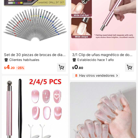
Set de 30 piezas de brocas de diam
3/1 Clip de uñas magnético de dobl
ante/fresas de pulido para manicur
e extremo mejorado con cuentas de
Clientes habituales
Establecido hace 1 año
a, para eliminar cutículas, herramie
acero, agarre cómodo sin obstruir la
4
0
ntas y accesorios profesionales par
visión, grande, herramienta magnéti
$
.20
-25%
$
.80
a el arte de uñas
ca de uñas con efecto ojo de gato d
8
Hay otros vendedores
e vidrio brillante. Clip de uñas magn
ético de grado profesional - adecua
do para cuentas de acero y herrami
entas de uñas con efecto ojo de gat
o.