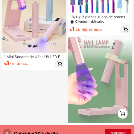
ntura de esmalte de uñas UV, adecu
ados para líneas largas, detalles fin
os, pintura precisa, tamaño aleatori
o/1 pieza|set de 5 piezas, suministr
10/11/13 piezas Juego de brocas p
os para artistas de uñas, bolígrafos
ara taladro de uñas, Archivos de uñ
para manicura francesa
Clientes habituales
as eléctricos para uñas acrílicas, m
1
anicura y pedicura, con estuche de
$
.38
-8%
Estimado
almacenamiento
1 Mini Secador de Uñas UV LED Por
tátil - Secado Rápido, Recargable p
3
$
.10
Estimado
or USB, Diseño Compacto, Adecua
do para Salones, Hogar y Viajes - H
erramienta Profesional de Cuidado
de Uñas Lámpara UV
1
0
Mini secador de uñas LED UV portá
til - Secado rápido, duradero, carga
3
Consigue 20% de dto.
Regístrate