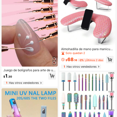
Almohadilla de mano para manicura
profesional con inclinación cómoda
Solo quedan 2
y suave, de cuero PU en forma de
68
U, para uso en salón de manicura y
$
.16
-2%
¡Últimos 2 días
descanso en oficina, con soporte p
1
Hay otros vendedores
ara teléfono desmontable
Juego de bolígrafos para arte de uñ
as, bolígrafos de línea para arte de
1
$
.30
uñas, juego de bolígrafos para diseñ
o de pintura de esmalte de uñas en
1
Hay otros vendedores
gel, líneas finas, bocetos de detalle
s, pintura precisa, bolígrafos especi
alizados para coloración delicada, t
amaños 7/9/11/15/25mm, juego de b
olígrafos para arte de uñas, bolígraf
os para dibujo de arte de uñas, bolíg
rafos para pintura de arte de uñas, b
olígrafos para dibujo floral de arte d
e uñas, bolígrafos para diseño de pi