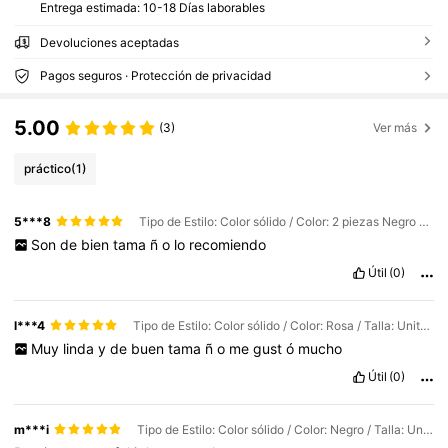
Entrega estimada:
10-18 Días laborables
Devoluciones aceptadas
Pagos seguros · Protección de privacidad
5.00
(3)
Ver más
práctico
(1)
5***8
Tipo de Estilo: Color sólido / Color: 2 piezas Negro + Rosa / Talla: Unitalla
Son
de
bien
tama
ñ
o
lo
recomiendo
Útil
(0)
l***4
Tipo de Estilo: Color sólido / Color: Rosa / Talla: Unitalla
Muy
linda
y
de
buen
tama
ñ
o
me
gust
ó
mucho
Útil
(0)
m***i
Tipo de Estilo: Color sólido / Color: Negro / Talla: Unitalla