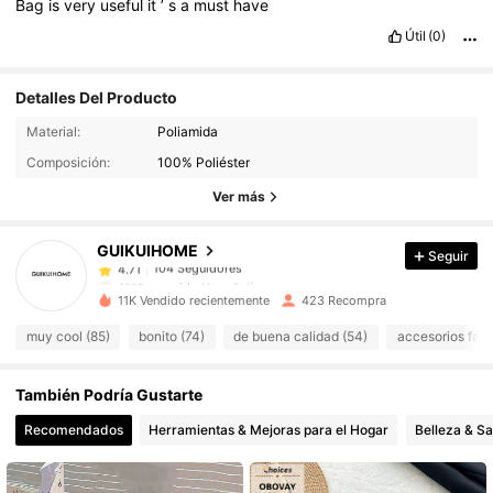
Bag
is
very
useful
it
’
s
a
must
have
Útil
(0)
Detalles Del Producto
104 Seguidores
4.71
Material:
Poliamida
104 Seguidores
4.71
Composición:
100% Poliéster
104 Seguidores
4.71
Ver más
104 Seguidores
4.71
GUIKUIHOME
Seguir
104 Seguidores
4.71
A***r
seguido
Hace 1 día
104 Seguidores
4.71
11K Vendido recientemente
423 Recompra
104 Seguidores
4.71
muy cool (85)
bonito (74)
de buena calidad (54)
accesorios falt
104 Seguidores
4.71
También Podría Gustarte
104 Seguidores
4.71
104 Seguidores
4.71
Recomendados
Herramientas & Mejoras para el Hogar
Belleza & Sa
104 Seguidores
4.71