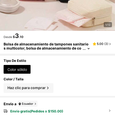
1/12
3
$
.10
Desde
Bolsa de almacenamiento de tampones sanitario
5.00
(
3
)
s multicolor, bolsa de almacenamiento de co
mpresas sanitarias rosa, gran capacidad, bol
sa de almacenamiento simple y portátil adecuada
para tampones sanitarios, compresas sanitarias
Tipo De Estilo
y bragas. Es un artículo imprescindible para las c
hicas. Es una buena opción para bolsas de maqui
Color sólido
llaje, viajes
Color / Talla
Haz clic para comprar
Envío a
Ecuador
Envío gratis(Pedidos ≥ $150.00)