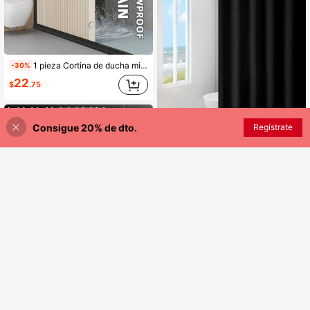
1 pieza Cortina de ducha minimalista premium plegable, tela engrosada, impermeable y resistente al moho, con ganchos, fácil instalación, plegable, con función magnética y correa para colgar, almacenamiento conveniente, adecuada para hotel y baño del hogar
-30%
22
$
.75
Consigue 20% de dto.
AÑADIR A LA BOLSA
Regístrate
Ahorro de $0.50
Cortina de ducha negra lisa, decoración del hogar y el baño, decoración de otoño, accesorios de baño, de vuelta a la escuela
-5%
Últimos 2 días
9
$
.50
Estimado
Cortina de ducha, cortina de ducha de plástico PEVA 3D con piedras, con ojales y accesorios, cortina de ducha impermeable y resistente de gran calidad para decoración de baño, decoración de otoño, accesorios de baño, de vuelta al colegio
6
$
.90
Clientes habituales