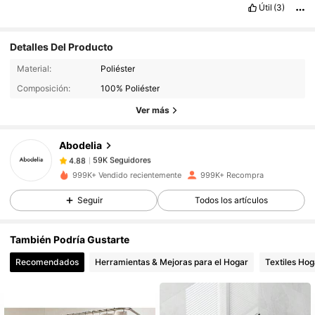
Útil
(3)
Detalles Del Producto
59K Seguidores
4.88
Material:
Poliéster
Composición:
100% Poliéster
59K Seguidores
4.88
Ver más
59K Seguidores
4.88
59K Seguidores
4.88
Abodelia
59K Seguidores
4.88
999K+ Vendido recientemente
999K+ Recompra
59K Seguidores
4.88
Seguir
Todos los artículos
59K Seguidores
4.88
59K Seguidores
4.88
También Podría Gustarte
59K Seguidores
4.88
Recomendados
Herramientas & Mejoras para el Hogar
Textiles Hog
59K Seguidores
4.88
59K Seguidores
4.88