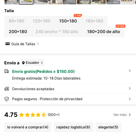
Talla
3 left
80*180
120*180
150*180
180*180
10 left
200*180
240 ancho * 180 alto
180*200 de alto
Guía de Tallas
Envío a
Ecuador
Envío gratis(Pedidos ≥ $150.00)
Entrega estimada:
10-18 Días laborables
Devoluciones aceptadas
Pagos seguros · Protección de privacidad
4.75
(500+)
Ver más
lo volveré a comprar
(4)
rapidez logística
(6)
elegante
(5)