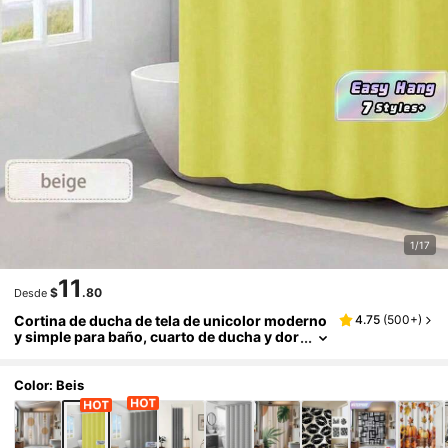
1/17
11
$
.80
Desde
Cortina de ducha de tela de unicolor moderno
4.75
(
500+
)
y simple para baño, cuarto de ducha y dor
mitorio
Color: Beis