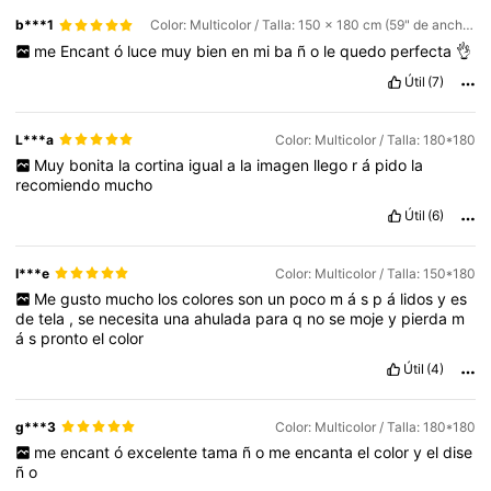
b***1
Color: Multicolor / Talla: 150 x 180 cm (59" de ancho x 71" de largo)
me
Encant
ó
luce
muy
bien
en
mi
ba
ñ
o
le
quedo
perfecta
👌
Útil
(7)
L***a
Color: Multicolor / Talla: 180*180
Muy
bonita
la
cortina
igual
a
la
imagen
llego
r
á
pido
la
recomiendo
mucho
Útil
(6)
I***e
Color: Multicolor / Talla: 150*180
Me
gusto
mucho
los
colores
son
un
poco
m
á
s
p
á
lidos
y
es
de
tela
,
se
necesita
una
ahulada
para
q
no
se
moje
y
pierda
m
á
s
pronto
el
color
Útil
(4)
g***3
Color: Multicolor / Talla: 180*180
me
encant
ó
excelente
tama
ñ
o
me
encanta
el
color
y
el
dise
ñ
o