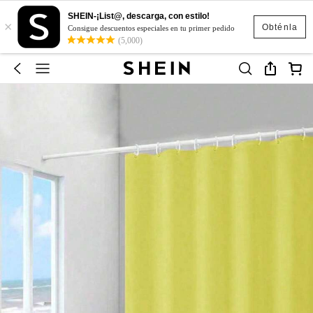
SHEIN-¡List@, descarga, con estilo!
×
Obténla
Consigue descuentos especiales en tu primer pedido
(5,000)