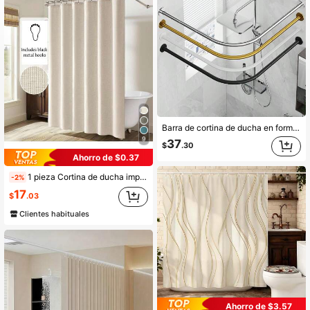
Barra de cortina de ducha en forma de L (28in/38in/48in X 28in/38in/48in), instalación sin perforación, adecuada para baño, tienda de ropa, espacio privado, decoración de baño del hogar, decoración de otoño, accesorios de baño, de vuelta a la escuela
9
37
$
.30
Ahorro de $0.37
1 pieza Cortina de ducha impermeable gruesa, cortina de ducha de lino sintético beige con ganchos de metal - Tela resistente y de secado rápido para privacidad y decoración del baño, accesorios de baño, decoración de vuelta al colegio
-2%
17
$
.03
Clientes habituales
Ahorro de $3.57