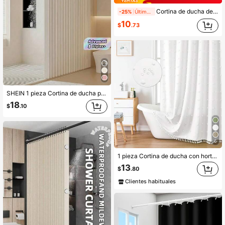
Cortina de ducha de mármol fluido beige y dorado, decoración de baño minimalista, juego de baño moderno que incluye cortina de ducha, cortina impermeable, decoración de baño de moda, juego de cortinas de baño, cortina de color neutro, cortina divisoria de baño de moda, decoración de baño contemporánea, cortina de ducha de tela duradera, juego de baño de moda para el hogar
-25%
Últimos 1 días
10
$
.73
SHEIN 1 pieza Cortina de ducha plegable y resistente al agua - Fácil instalación y almacenamiento, partición de ducha para decoración del hogar
18
$
.10
6
1 pieza Cortina de ducha con hortensias aterciopeladas, cortina de ducha de baño de poliéster impermeable con diseño minimalista de corte 3D para uso doméstico
13
$
.80
Clientes habituales