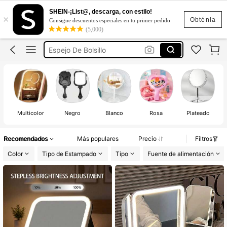
Espejo Para Maquillaje
SHEIN-¡List@, descarga, con estilo!
×
Espejo
Obténla
Consigue descuentos especiales en tu primer pedido
(5,000)
Espejo De Bolsillo
Espejo De Mano
Espejos Para Recuerdos
Espejo Para Maquillaje
Espejo
Multicolor
Negro
Blanco
Rosa
Plateado
Recomendados
Más populares
Precio
Filtros
Color
Tipo de Estampado
Tipo
Fuente de alimentación