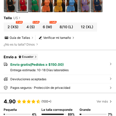
Talla
US
9 left
6 left
5 left
2
(XS)
4
(S)
6
(M)
8/10
(L)
12
(XL)
Guía de Tallas
Verificar mi tamaño
¿No es tu talla? Dinos
Envío a
Ecuador
Envío gratis(Pedidos ≥ $150.00)
Entrega estimada:
10-18 Días laborables
Devoluciones aceptadas
Pagos seguros · Protección de privacidad
4.90
(100+)
Ver más
Pequeña
La talla corresponde
Grande
4%
89%
7%