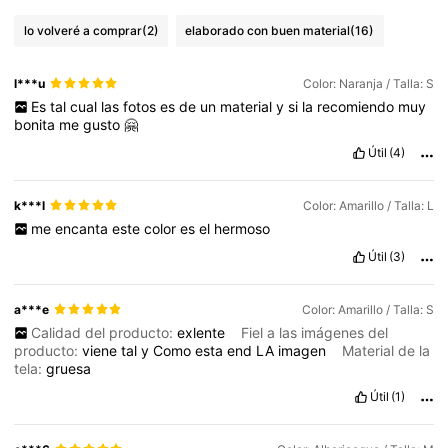
lo volveré a comprar
(2)
elaborado con buen material
(16)
l***u
Color: Naranja / Talla: S
Es
tal
cual
las
fotos
es
de
un
material
y
si
la
recomiendo
muy
bonita
me
gusto
🤗
Útil
(4)
k***l
Color: Amarillo / Talla: L
me
encanta
este
color
es
el
hermoso
Útil
(3)
a***e
Color: Amarillo / Talla: S
Calidad del producto:
exlente
Fiel a las imágenes del
producto:
viene
tal
y
Como
esta
end
LA
imagen
Material de la
tela:
gruesa
Útil
(1)