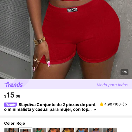
1/9
15
$
.08
Slaydiva Conjunto de 2 piezas de punt
4.90
(
100+
)
o minimalista y casual para mujer, con top
corto sin mangas de cuello redondo y sho
rts ajustados de cintura alta
Color: Rojo