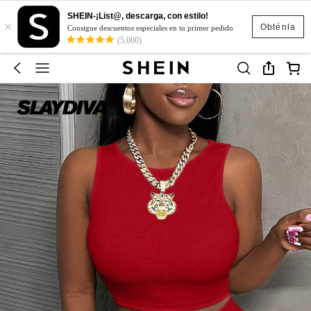
SHEIN-¡List@, descarga, con estilo!
×
Obténla
Consigue descuentos especiales en tu primer pedido
(5,000)