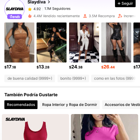
Slaydiva
Seguir
1.1M Seguidores
4.92
t***4
seguido
Hace 4 horas
1.1M Seguidores
4.92
4.4M Vendido recientemente
3.5M Recompra
Increment
1.1M Seguidores
4.92
1.1M Seguidores
4.92
1.1M Seguidores
4.92
1.1M Seguidores
4.92
1.1M Seguidores
4.92
17
13
24
26
1
$
.18
$
.28
$
.38
$
.44
$
de buena calidad (9999+)
bonito (9999+)
como en las fotos (9999+)
También Podría Gustarte
Recomendados
Ropa Interior y Ropa de Dormir
Accesorios de Vesti