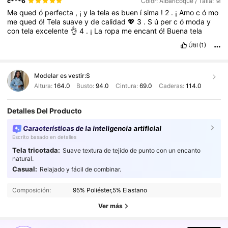
c***6
Color: Albaricoque / Talla: M
Me
qued
ó
perfecta
,
¡
y
la
tela
es
buen
í
sima
!
2
.
¡
Amo
c
ó
mo
me
qued
ó!
Tela
suave
y
de
calidad
💖
3
.
S
ú
per
c
ó
moda
y
con
tela
excelente
👌
4
.
¡
La
ropa
me
encant
ó!
Buena
tela
Útil
(1)
Modelar es vestir:
S
Altura:
164.0
Busto:
94.0
Cintura:
69.0
Caderas:
114.0
Detalles Del Producto
Características de la inteligencia artificial
Escrito basado en detalles
Tela tricotada:
Suave textura de tejido de punto con un encanto
natural.
Casual:
Relajado y fácil de combinar.
1.1M Seguidores
4.92
1.1M Seguidores
4.92
Composición:
95% Poliéster,5% Elastano
1.1M Seguidores
4.92
Ver más
1.1M Seguidores
4.92