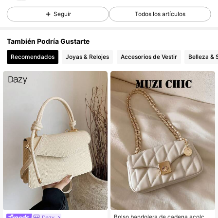
36K Seguidores
4.86
Seguir
Todos los artículos
36K Seguidores
4.86
36K Seguidores
4.86
También Podría Gustarte
36K Seguidores
4.86
Recomendados
Joyas & Relojes
Accesorios de Vestir
Belleza & 
36K Seguidores
4.86
36K Seguidores
4.86
Bolso bandolera de cadena acolcha
Dazy