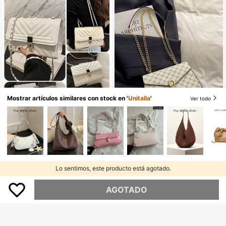
Mostrar artículos similares con stock en '
Unitalla
'
Ver todo
7
EMERY ROSE Bolso de hombro con
14
cadena de mujer de unicolor con es
$
.50
Bolso de hombro acolchado de unic
tampado de caimán, bolso cruzado
16
olor con cadena cuadrada, bolso de
$
.20
Estimado
de moda para damas
noche multifuncional, bolso de man
o y billetera ligera nueva, adecuado
Lo sentimos, este producto está agotado.
para el uso diario cruzado, opción i
deal para trabajadores de oficina, m
AGOTADO
onedero casual