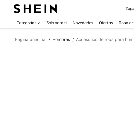
Z
Use up 
Categorías
Solo para ti
Novedades
Ofertas
Ropa de
Página principal
Hombres
Accesorios de ropa para hom
/
/