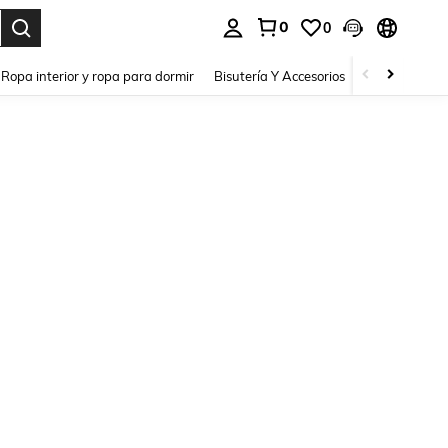
0
0
a. Press Enter to select.
Ropa interior y ropa para dormir
Bisutería Y Accesorios
Zapatos
H