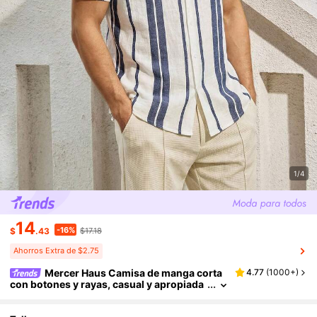
1/4
14
-16%
$
.43
$17.18
Ahorros Extra de $2.75
Mercer Haus Camisa de manga corta
4.77
(
1000+
)
con botones y rayas, casual y apropiada
para vacaciones de verano en un entorn
o tropical como Hawái.