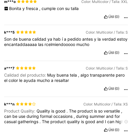
m***o
Color: Multicolor / Talla: XXL
Bonita
y
fresca
,
cumple
con
su
talla
Útil
(0)
k***5
Color: Multicolor / Talla: S
Son
de
buena
calidad
ya
hab
í
a
pedido
antes
y
la
verdad
estoy
encantaddaaaaa
las
rcelmiendooooo
mucho
Útil
(0)
a***7
Color: Multicolor / Talla: S
Calidad del producto:
Muy
buena
tela
,
algo
transparente
pero
el
color
le
ayuda
mucho
a
resaltar
Útil
(0)
k***n
Color: Multicolor / Talla: XS
Product Quality:
Quality
is
good
.
The
product
is
so
versatile
,
can
be
use
during
formal
occasions
,
during
summer
and
for
casual
gatherings
.
The
product
quality
is
good
and
I
can
highly
recommend
it
.
Color difference:
The
color
is
exactly
the
same
Útil
(0)