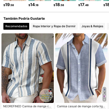
19
14
18
17
1
$
.58
$
.18
$
.58
$
.48
$
También Podría Gustarte
Recomendados
Ropa Interior y Ropa de Dormir
Joyas & Relojes
4
6
NEOREFINED Camisa de manga cor
Camisa casual de manga corta liger