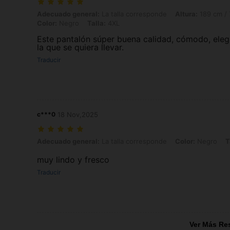
Adecuado general: La talla corresponde, Altura: 189 cm / 74 in, Peso:
Adecuado general:
La talla corresponde
Altura:
189 cm / 
Color:
Negro
Talla:
4XL
Este pantalón súper buena calidad, cómodo, elegan
la que se quiera llevar.
Traducir
c***0
18 Nov,2025
Adecuado general: La talla corresponde, Color: Negro, Talla: 2XL
Adecuado general:
La talla corresponde
Color:
Negro
T
muy lindo y fresco
Traducir
Ver Más Re