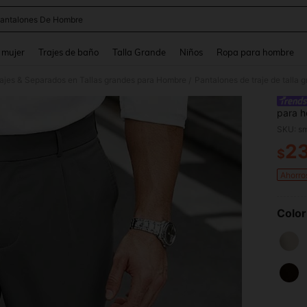
antalones De Hombre
and down arrow keys to navigate search Búsqueda reciente and Busca y Encuentr
 mujer
Trajes de baño
Talla Grande
Niños
Ropa para hombre
ajes & Separados en Tallas grandes para Hombre
Pantalones de traje de talla
/
para h
para i
2
$
PR
Ahorro
Color