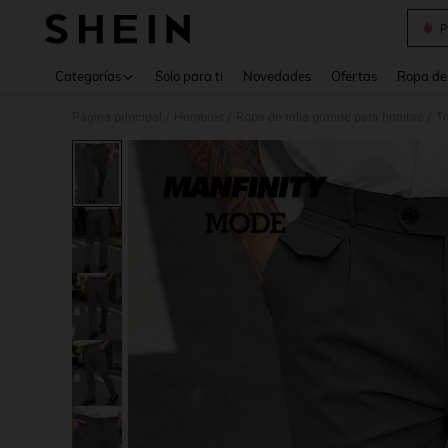
P
Use up 
Categorías
Solo para ti
Novedades
Ofertas
Ropa de
Página principal
Hombres
Ropa de talla grande para hombre
Tr
/
/
/