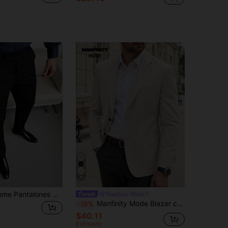
8
Manfinity Homme Pantalones de vestir negros para hombre, pantalones de traje versátiles, adecuados para diversas ocasiones, pantalones elegantes de negocios casual
Manfinity Mode
Manfinity Mode Blazer casual de negocios de talla grande para hombres, de un solo pecho, beige, formal, para ceremonias
-12%
$40.11
Estimado