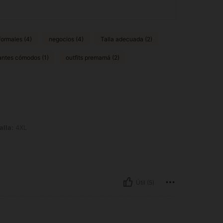
formales (4)
negocios (4)
Talla adecuada (2)
antes cómodos (1)
outfits premamá (2)
alla:
4XL
Útil (5)