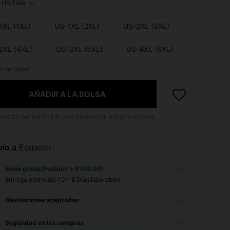
US Talla
1XL (1XL)
US-1XL (2XL)
US-2XL (3XL)
2XL (4XL)
US-3XL (5XL)
US-4XL (6XL)
a de Tallas
AÑADIR A LA BOLSA
asta
23
puntos SHEIN calculados al finalizar la compra.
ío a
Ecuador
Envío gratis(Pedidos ≥ $150.00)
Entrega estimada:
10-18 Días laborables
Devoluciones aceptadas
Seguridad en las compras