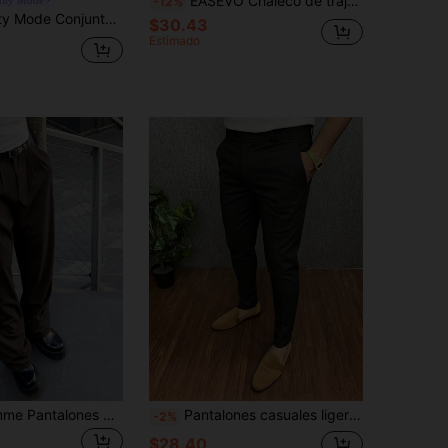
EASEVO Chaleco de traje tejido para hombres de talla grande, adecuado para verano, vacaciones, regalos del Día del Padre
-12%
arino, elegante blazer con solapa de pico y pantalones, traje formal de ajuste estándar para bodas de otoño, reuniones de negocios y ceremonias
$30.43
Estimado
Manfinity Homme Pantalones de traje para hombre talla grande, pantalones rectos versátiles y casuales para ceremonia, formal
Pantalones casuales ligeros de talla grande estilo "Old Money" negro para hombre, casual de negocios, moda para ir al trabajo y vacaciones
-2%
$28.40