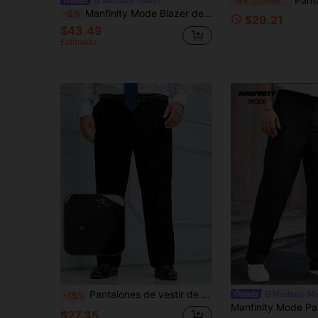
Pantalones de traje elásticos de talla gra
-8%
¡Últimos 3 días
Manfinity Mode Blazer de negocios casual de talla grande para hombre, de un solo pecho, formal, para ceremonia
-5%
$29.21
$43.49
Estimado
Pantalones de vestir de pierna ancha para hombre de talla grande, diseño de cintura con bordado de corona, tela elástica y amigable con la piel adecuada para uso casual al aire libre, estilo de negocios, adecuado para la oficina diaria, regalo para novio o esposo
Manfinity M
-15%
$27.35