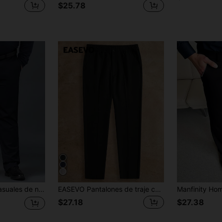
$25.78
lsillos de unicolor para hombres de talla grande
EASEVO Pantalones de traje casuales de unicolor para hombres de talla grande, vacaciones, regalos del Día del Padre
$27.18
$27.38