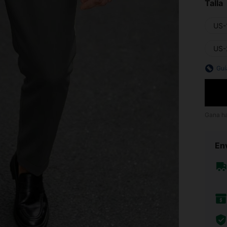
Talla
US-
US-
Guí
Gana h
Env