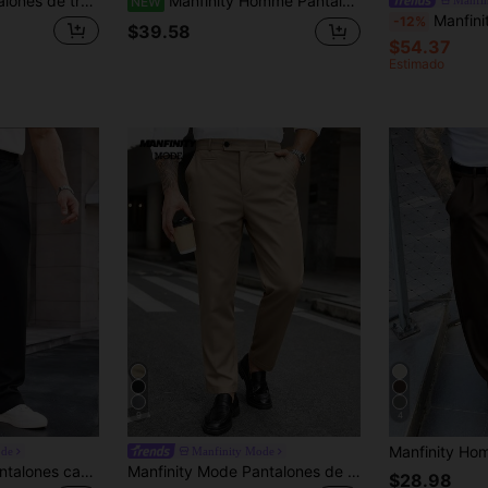
nde para hombre, pierna ancha y extra grande, tela elástica, adecuados para uso casual diario
Manfinity Homme Pantalones de vestir casuales holgados y versátiles de moda en color beige para hombre de talla grande
NEW
Manfinity Mode Conjunto de 2 piezas para hombre talla grande azul m
-12%
$39.58
$54.37
Estimado
9
4
ode
Manfinity Mode
Manfinity Mode Pantalones casuales formales de pierna recta y holgados de unicolor para hombres de talla grande, ceremonia
Manfinity Mode Pantalones de traje de negocios casuales para hombres de talla grande, unicolor, con bolsillos inclinados, formales, para ceremonias
$28.98