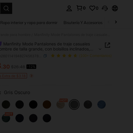
0
0
a. Press Enter to select.
Ropa interior y ropa para dormir
Bisutería Y Accesorios
Zapatos
H
 grande para hombre
Manfinity Mode Pantalones de traje casuales para hombre de talla grande, con bolsillos inclinados, para ir al trabajo, formales, para ceremonias
/
Manfinity Mode Pantalones de traje casuales
ombre de talla grande, con bolsillos inclinados,
r al trabajo, formales, para ceremonias
SKU: sm260114194827456378539
(100+ Comentarios)
3
.30
$26.48
-12%
ICE AND AVAILABILITY
s Extra de $3.18
:
Gris Oscuro