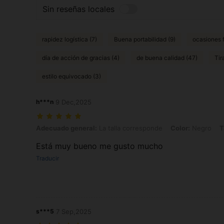
Sin reseñas locales
rapidez logística (7)
Buena portabilidad (9)
ocasiones 
día de acción de gracias (4)
de buena calidad (47)
Tir
estilo equivocado (3)
h***n
9 Dec,2025
Adecuado general: La talla corresponde, Color: Negro, Talla: 4XL
Adecuado general:
La talla corresponde
Color:
Negro
T
Está muy bueno me gusto mucho
Traducir
s***5
7 Sep,2025