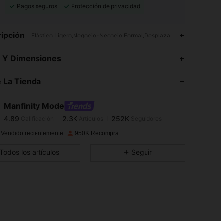
Pagos seguros
Protección de privacidad
ipción
Elástico Ligero,Negocio-Negocio Formal,Desplazamientos entre em
4.89
2.3K
252K
s Y Dimensiones
4.89
2.3K
252K
 La Tienda
4.89
2.3K
252K
4.89
2.3K
252K
Manfinity Mode
4.89
2.3K
252K
Calificación
Artículos
Seguidores
p***a
seguido
Hace 3 horas
4.89
2.3K
252K
 Vendido recientemente
950K Recompra
4.89
2.3K
252K
Todos los artículos
Seguir
4.89
2.3K
252K
4.89
2.3K
252K
4.89
2.3K
252K