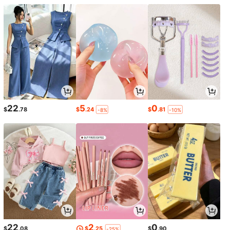
22
5
0
$
.78
$
.24
$
.81
-8%
-10%
22
2
0
$
.08
$
.25
$
.90
-25%