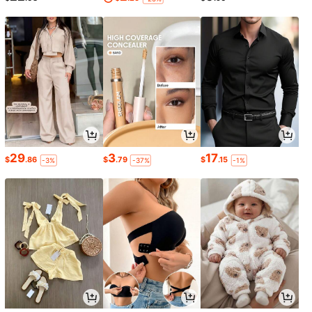
29
3
17
$
.86
$
.79
$
.15
-3%
-37%
-1%