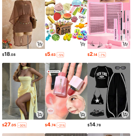
18
5
2
$
.08
$
.63
$
.14
-5%
-7%
27
4
14
$
.05
$
.74
$
.78
-30%
-21%