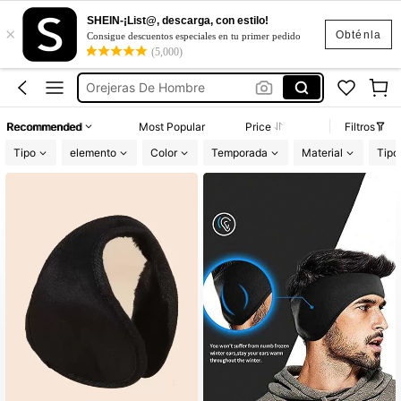
Orejeras Invierno
SHEIN-¡List@, descarga, con estilo!
×
Orejeras
Obténla
Consigue descuentos especiales en tu primer pedido
(5,000)
Orejeras De Hombre
Orejeras Hombre
Orejeras Para El Frio Mujer
Recommended
Most Popular
Price
Filtros
Orejeras Invierno
Tipo
elemento
Color
Temporada
Material
Tipo
Orejeras