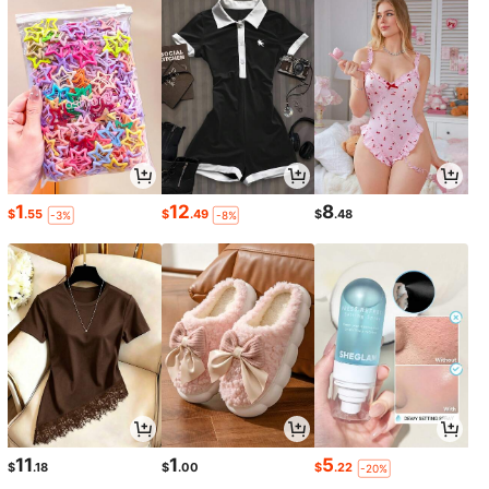
1
12
8
$
.55
$
.49
$
.48
-3%
-8%
11
1
5
$
.18
$
.00
$
.22
-20%