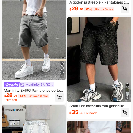
Algodón rastreable - Pantalones co
rtos de mezclilla desgastados para
29
$
.50
-6%
¡Últimos 3 días
hombres europeos & americanos
6
Manfinity EMRG
Manfinity EMRG Pantalones cortos
28
vaqueros casuales con bolsillo para
$
.71
-14%
¡Últimos 3 días
9
hombre
Estimado
Shorts de mezclilla con ganchillo d
e moda para hombres, estilo urbano
35
$
.58
Estimado