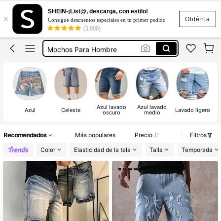
Vermudaspara Hombre
SHEIN-¡List@, descarga, con estilo!
×
Bermuda Hombre
Obténla
Consigue descuentos especiales en tu primer pedido
(5,000)
Shorts De Hombre
Mochos Para Hombre
Bermudas
Vermudaspara Hombre
Bermuda Hombre
Azul lavado
Azul lavado
Azul
Celeste
Lavado ligero
oscuro
medio
Recomendados
Más populares
Precio
Filtros
Color
Elasticidad de la tela
Talla
Temporada