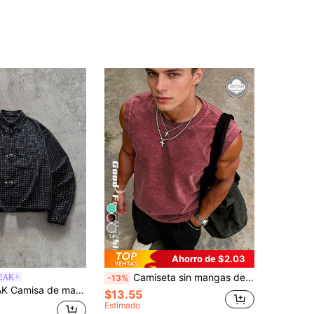
14
Ahorro de $2.03
Camiseta sin mangas de estilo relajado para hombre, negra desgastada, corte holgado, diseño artesanal lavado desgastado + corte de hombros anchos, estilo vintage de alta calle, prenda llamativa de ropa de calle de verano
EAK
-13%
larga casual de cuadros para uso diario para hombres
$13.55
Estimado