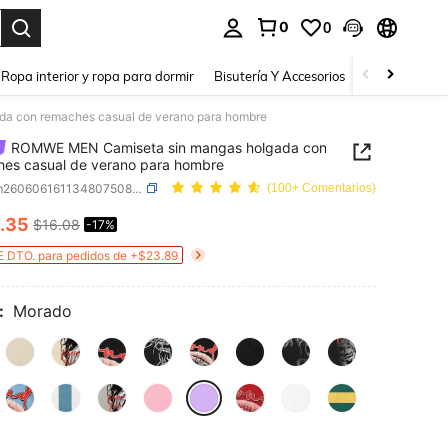
0
0
a. Press Enter to select.
Ropa interior y ropa para dormir
Bisutería Y Accesorios
Zapatos
H
a con remaches casual de verano para hombre
ROMWE MEN Camiseta sin mangas holgada con
es casual de verano para hombre
SKU: sm260606161134807508799
(100+ Comentarios)
.35
$16.08
-17%
ICE AND AVAILABILITY
 DTO. para pedidos de +$23.89
:
Morado