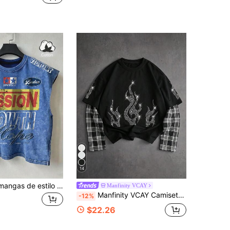
14
Camiseta sin mangas de estilo de carreras vintage americano, algodón lavado desgastado, estampado de letras & números, ajuste holgado, camisola versátil
Manfinity VCAY
Manfinity VCAY Camiseta de manga larga 2 en 1 para hombre, base negra con patrón de llamas de strass, patchwork de cuadros de doble capa de manga larga, top casual holgado de estilo high street
-12%
$22.26