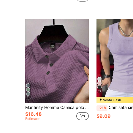
10
12
Venta Flash
Manfinity Homme Camisa polo de manga corta lisa para hombres para el uso diario, primavera y verano, para golf
Camiseta sin mangas ajustada elástica con text
-21%
$16.48
$9.09
Estimado