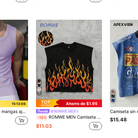
7
Ahorro de $1.95
15:13:05
ura acanalada para hombre de estilo casual
ROMWE MEN
ROMWE MEN Camiseta de tirantes holgada con estampado de llamas para hombre, estilo callejero de moda para uso diario en verano
-15%
$15.48
$11.03