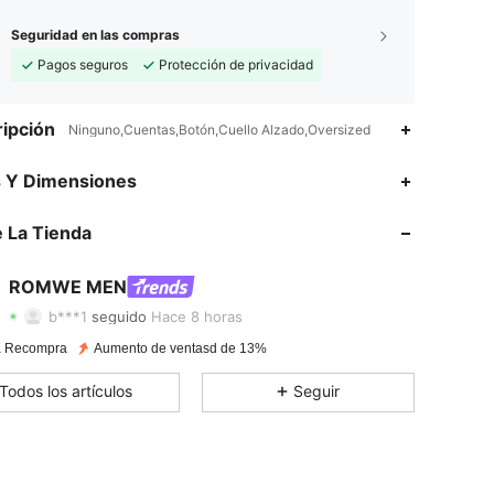
Seguridad en las compras
Pagos seguros
Protección de privacidad
ipción
Ninguno,Cuentas,Botón,Cuello Alzado,Oversized
s Y Dimensiones
4.86
13K
665K
 La Tienda
4.86
13K
665K
4.86
13K
665K
ROMWE MEN
4.86
13K
665K
b***1
seguido
Hace 8 horas
4.86
13K
665K
 Recompra
Aumento de ventasd de 13%
4.86
13K
665K
Todos los artículos
Seguir
4.86
13K
665K
4.86
13K
665K
4.86
13K
665K