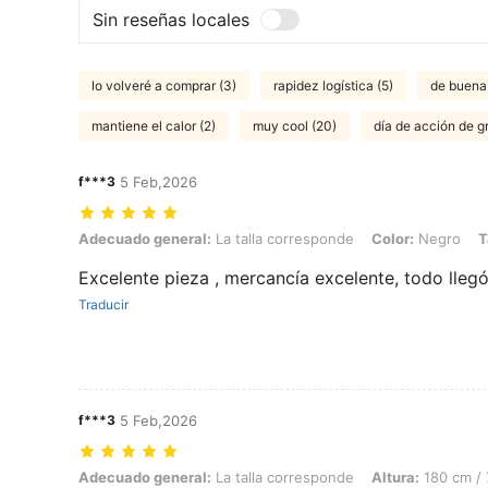
Sin reseñas locales
lo volveré a comprar (3)
rapidez logística (5)
de buena 
mantiene el calor (2)
muy cool (20)
día de acción de gr
f***3
5 Feb,2026
Adecuado general: La talla corresponde, Color: Negro, Talla: L
Adecuado general:
La talla corresponde
Color:
Negro
T
Excelente pieza , mercancía excelente, todo lleg
Traducir
f***3
5 Feb,2026
Adecuado general: La talla corresponde, Altura: 180 cm / 71 in, Cintur
Adecuado general:
La talla corresponde
Altura:
180 cm / 