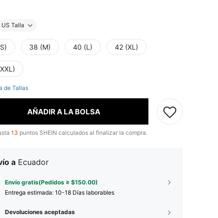
US Talla
(S)
38 (M)
40 (L)
42 (XL)
(XXL)
a de Tallas
AÑADIR A LA BOLSA
asta
13
puntos SHEIN calculados al finalizar la compra.
ío a
Ecuador
Envío gratis(Pedidos ≥ $150.00)
Entrega estimada:
10-18 Días laborables
Devoluciones aceptadas