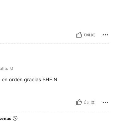
Útil (8)
alla:
M
ó en orden gracias SHEIN
Útil (0)
señas