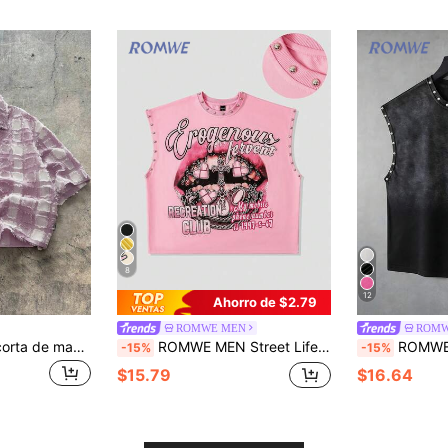
8
12
Ahorro de $2.79
ROMWE MEN
ROMW
AXEPEAK Camisa corta de manga corta tejida a cuadros para hombres, adecuada para el verano
ROMWE MEN Street Life Camiseta de tirantes suelta con estampado y remaches para hombre
ROMWE MEN Camiseta sin mangas para
-15%
-15%
$15.79
$16.64