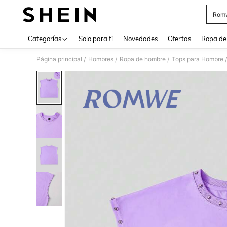
Rom
Use up 
Categorías
Solo para ti
Novedades
Ofertas
Ropa de
Página principal
Hombres
Ropa de hombre
Tops para Hombre
/
/
/
/