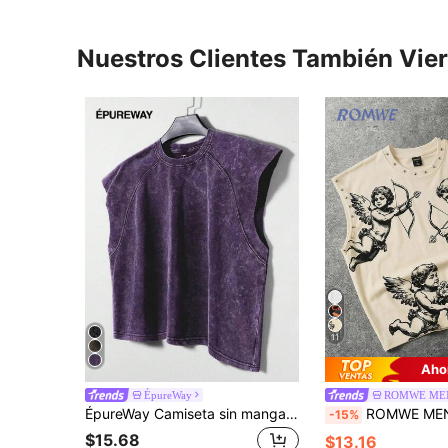
Nuestros Clientes También Vie
11
Aho
ÉpureWay
ROMWE ME
ÉpureWay Camiseta sin mangas vintage lavada para hombre, jersey casual color púrpura malva para streetwear de verano, escapada urbana, vacaciones de verano, fiesta, festival, entrenamiento, regalo para novio, vacaciones
ROMWE MEN Street Life Camiseta de tirantes s
-15%
$15.68
$13.16