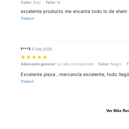
Color:
Rojo
Talla:
M
excelente producto me encanta todo lo de shein
Traducir
f***3
5 Feb,2026
Adecuado general: La talla corresponde, Color: Negro, Talla: M
Adecuado general:
La talla corresponde
Color:
Negro
T
Excelente pieza , mercancía excelente, todo lleg
Traducir
Ver Más Re