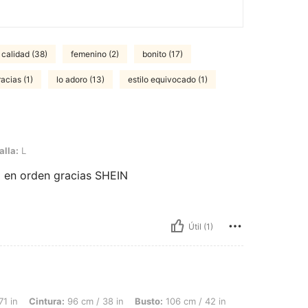
calidad (38)
femenino (2)
bonito (17)
acias (1)
lo adoro (13)
estilo equivocado (1)
alla:
L
ó en orden gracias SHEIN
Útil (1)
a: 96 cm / 38 in, Busto: 106 cm / 42 in, Color: Rojo, Talla: M
71 in
Cintura:
96 cm / 38 in
Busto:
106 cm / 42 in