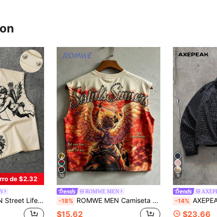
ron
10
9
rro de $2.32
N
ROMWE MEN
AXEP
uelta con estampado y remaches para hombre
ROMWE MEN Camiseta sin mangas de verano 2026 de moda casual para hombre con estampado gráfico pesado, estilo streetwear europeo & americano, cuello redondo
AXEPEAK Camisa de manga 
-18%
-14%
$15.62
$23.66