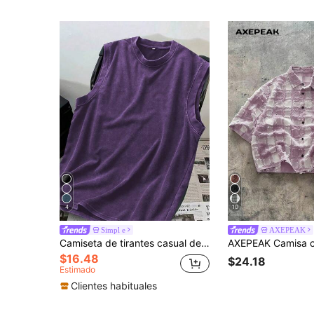
4
10
Simpl e
AXEPEAK
Camiseta de tirantes casual de estilo vintage lavado y cuello redondo para hombres, color oscuro
$16.48
$24.18
Estimado
Clientes habituales