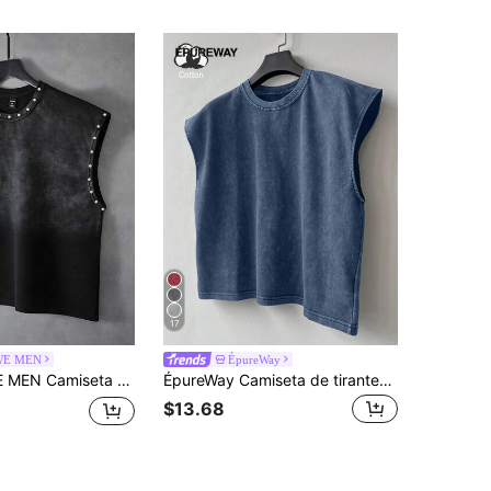
17
E MEN
ÉpureWay
 hombre con decoración de remaches, ajuste holgado lavado, primavera/verano
ÉpureWay Camiseta de tirantes casual de verano para hombre con hombros anchos lavada, camiseta sin mangas de algodón, camiseta de tirantes de algodón para hombre, camiseta de músculos de algodón, vacaciones
$13.68