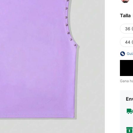
Talla
36 
44 
Guí
Gana h
Env