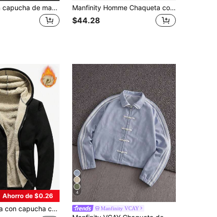
Chaqueta con capucha de manga larga para hombres, diseño minimalista general. Sudadera práctica, cierre de cremallera conveniente, múltiples bolsillos tanto para fines estéticos como de almacenamiento, adecuada para el transporte diario y actividades ligeras al aire libre.
Manfinity Homme Chaqueta con capucha de manga larga y ajuste holgado con bloque de color y gráfico de letras, forro térmico, cortavientos para exteriores en otoño
$44.28
4
Ahorro de $0.26
ra y forro térmico de manga larga para hombre, otoño/invierno
Manfinity VCAY