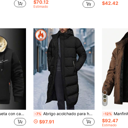
$70.12
$42.42
Estimado
4
a para hombre, ropa de abrigo casual con forro de borreguito
Abrigo acolchado para hombres, abrigo con capucha forrado térmicamente para uso diario y actividades al aire libre, otoño/invierno
Manfinity Homme Abrigo de invierno con forro térmico, de manga larga, bolsillo con solapa, cintura con cordón y c
-7%
-12%
$92.47
$97.91
Estimado