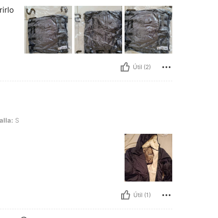
irlo
Útil (2)
alla:
S
Útil (1)