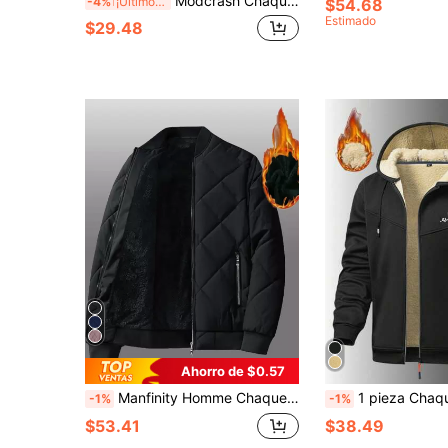
Modcrash Chaqueta casual y holgada para hombre con diseño de rayas laterales, cuello alto cómodo, suave y transpirable, para primavera/otoño
-4%
¡Últimos 3 días
$54.68
Estimado
$29.48
Ahorro de $0.57
Manfinity Homme Chaqueta bomber acolchada de manga larga y corte holgado para hombre (sin suéter), para otoño e invierno
1 pieza Chaqueta con capucha con cremallera y forro térmico de manga larg
-1%
-1%
$53.41
$38.49