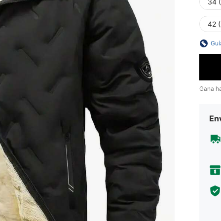
34 
42 
Guí
Gana h
Env