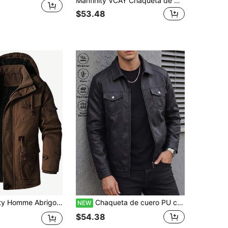
Manfinity VCAY Chaqueta de manga larga con diseño de botones de rana y rayas de contraste para hombres
$53.48
apucha, de corte holgado para hombre. Prenda exterior para uso diario, viajes de fin de semana, actividades al aire libre, expediciones de viaje, entornos de trabajo relajados o ocasiones semi-formales. Regalo para novio/esposo, regalo de aniversario.
Chaqueta de cuero PU con múltiples bolsillos para hombre, chaqueta de motocicleta, chaqueta de cuero con cuello de solapa, para ir al trabajo, casual, fiesta, trabajo
NEW
$54.38