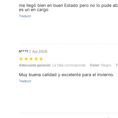
me llegó bien en buen Estado pero no lo pude abr
es un en cargo
Traducir
h***1
2 Apr,2026
Adecuado general: La talla corresponde, Color: Negro, Talla: S
Adecuado general:
La talla corresponde
Color:
Negro
T
Muy buena calidad y excelente para el invierno.
Traducir