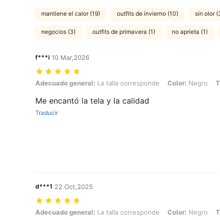
mantiene el calor (19)
outfits de invierno (10)
sin olor (
negocios (3)
outfits de primavera (1)
no aprieta (1)
f***i
10 Mar,2026
Adecuado general: La talla corresponde, Color: Negro, Talla: L
Adecuado general:
La talla corresponde
Color:
Negro
T
Me encantó la tela y la calidad
Traducir
d***1
22 Oct,2025
Adecuado general: La talla corresponde, Color: Negro, Talla: M
Adecuado general:
La talla corresponde
Color:
Negro
T