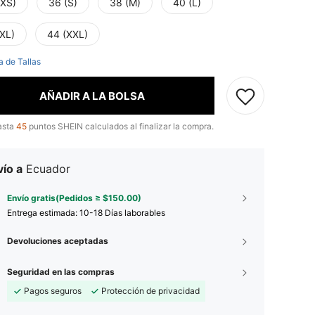
(XS)
36 (S)
38 (M)
40 (L)
(XL)
44 (XXL)
a de Tallas
AÑADIR A LA BOLSA
asta
45
puntos SHEIN calculados al finalizar la compra.
ío a
Ecuador
Envío gratis(Pedidos ≥ $150.00)
Entrega estimada:
10-18 Días laborables
Devoluciones aceptadas
Seguridad en las compras
Pagos seguros
Protección de privacidad