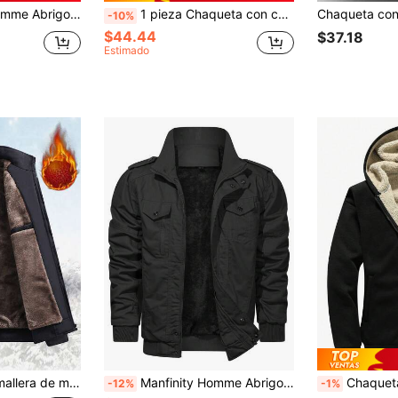
 invierno, abrigo de burbuja negro para salir, para regalos a amigos, esposo, novio, para otoño
1 pieza Chaqueta con capucha acolchada y forrada térmicamente para hombre, chaqueta casual cálida forrada con borreguito
-10%
$44.44
$37.18
Estimado
Chaqueta con cremallera de manga larga y forro térmico grueso para hombre en invierno
Manfinity Homme Abrigo suelto de invierno con bolsillo con solapa y forro de peluche para hombres, regalo para amigos, esposo, novio
Chaqueta con capucha con cremalle
-12%
-1%