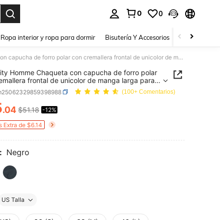
0
0
a. Press Enter to select.
Ropa interior y ropa para dormir
Bisutería Y Accesorios
Zapatos
H
Manfinity Homme Chaqueta con capucha de forro polar con cremallera frontal de unicolor de manga larga para hombre, invierno y otoño
ity Homme Chaqueta con capucha de forro polar
emallera frontal de unicolor de manga larga para
, invierno y otoño
m25062329859398988
(100+ Comentarios)
5
.04
$51.18
-12%
ICE AND AVAILABILITY
s Extra de $6.14
:
Negro
US Talla