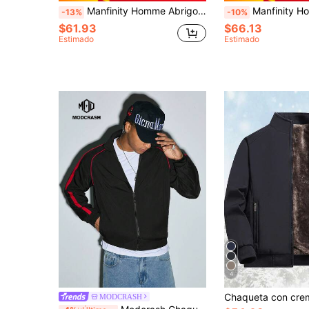
Manfinity Homme Abrigo acolchado con capucha de manga larga de unicolor para hombres, abrigo de burbuja negro de invierno para salir, regalo para amigos, esposo, novio, chaqueta de invierno para hombres, ropa de abrigo para hombres, chaquetas baratas para hombres, para otoño
Manfinity Homme Abrigo acolchado con capucha de unicolor casual de manga larga para hombre para el
-13%
-10%
$61.93
$66.13
Estimado
Estimado
4
MODCRASH