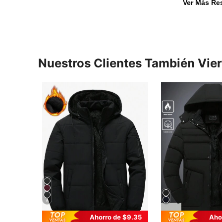
Ver Más Re
Nuestros Clientes También Vie
6
Ahorro de $9.35
Aho