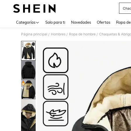
Chaq
Use up 
Categorías
Solo para ti
Novedades
Ofertas
Ropa de
Página principal
Hombres
Ropa de hombre
Chaquetas & Abrig
/
/
/