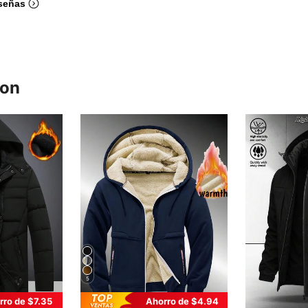
señas
ron
5
rro de $7.35
Ahorro de $4.94