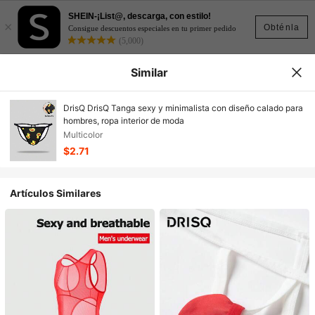
SHEIN-¡List@, descarga, con estilo!
×
Obténla
Consigue descuentos especiales en tu primer pedido
(5,000)
Similar
DrisQ DrisQ Tanga sexy y minimalista con diseño calado para
hombres, ropa interior de moda
Multicolor
$2.71
Artículos Similares