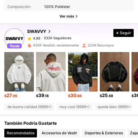
332K Seguidores
4.86
Composición:
100% Poliéster
332K Seguidores
4.86
Ver más
332K Seguidores
4.86
SWAVVY
Seguir
332K Seguidores
4.86
b***s
seguido
Hace 1 horas
332K Seguidores
4.86
430K Vendido recientemente
220K Recompra
332K Seguidores
4.86
332K Seguidores
4.86
332K Seguidores
4.86
332K Seguidores
4.86
332K Seguidores
4.86
27
39
30
25
3
$
.95
$
.18
$
.68
$
.68
$
de buena calidad (9999+)
muy cool (9999+)
queda bien (9999+)
También Podría Gustarte
Recomendados
Accesorios de Vestir
Deportes & Exteriores
Zap