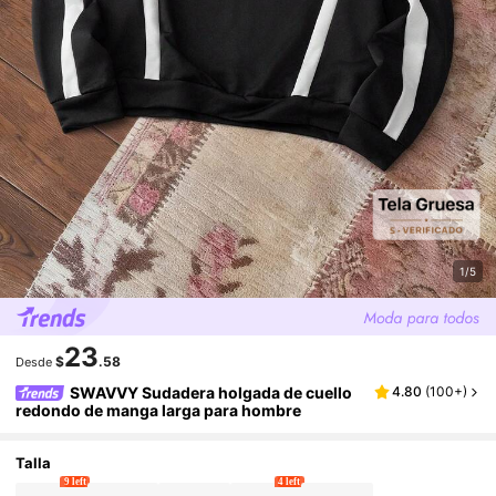
1/5
23
$
.58
Desde
SWAVVY Sudadera holgada de cuello
4.80
(
100+
)
redondo de manga larga para hombre
Talla
9 left
4 left