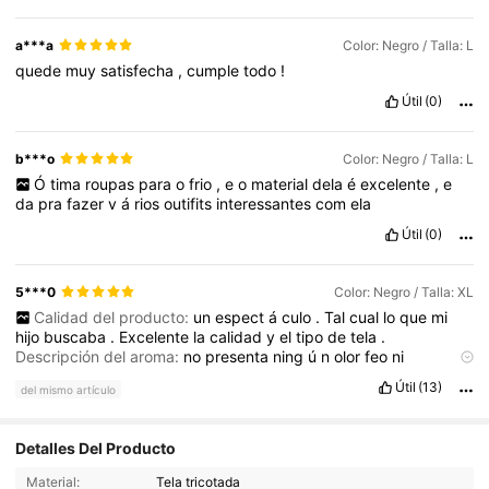
a***a
Color: Negro / Talla: L
quede
muy
satisfecha
,
cumple
todo
!
Útil
(0)
b***o
Color: Negro / Talla: L
Ó
tima
roupas
para
o
frio
,
e
o
material
dela
é
excelente
,
e
da
pra
fazer
v
á
rios
outifits
interessantes
com
ela
Útil
(0)
5***0
Color: Negro / Talla: XL
Calidad del producto:
un
espect
á
culo
.
Tal
cual
lo
que
mi
hijo
buscaba
.
Excelente
la
calidad
y
el
tipo
de
tela
.
Descripción del aroma:
no
presenta
ning
ú
n
olor
feo
ni
desagradable
.
Solo
olor
a
nuevo
diferencia de color:
id
é
Útil
(13)
del mismo artículo
ntico
a
las
fotos
publicadas
.
Ajuste:
excelente
.
Mi
hijo
m
á
s
que
feliz
con
esta
compra
.
Y
es
adolescente
que
es
mucho
decir
.
Detalles Del Producto
332K Seguidores
4.86
Material:
Tela tricotada