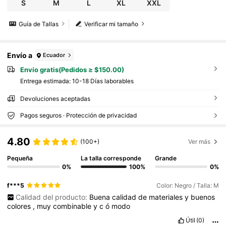
S
M
L
XL
XXL
Guía de Tallas
Verificar mi tamaño
Envío a
Ecuador
Envío gratis(Pedidos ≥ $150.00)
Entrega estimada:
10-18 Días laborables
Devoluciones aceptadas
Pagos seguros · Protección de privacidad
4.80
(100+)
Ver más
Pequeña
La talla corresponde
Grande
0%
100%
0%
f***5
Color: Negro / Talla: M
Calidad del producto:
Buena
calidad
de
materiales
y
buenos
colores
,
muy
combinable
y
c
ó
modo
Útil
(0)