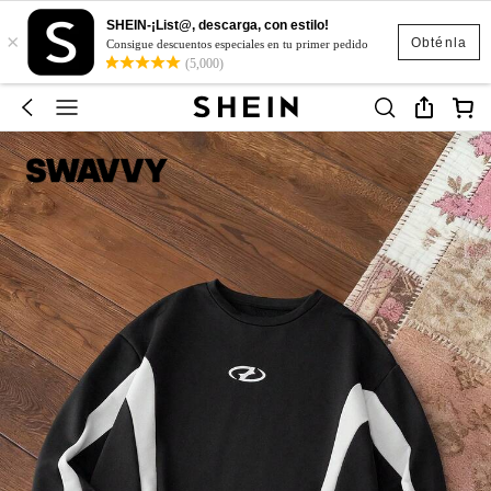
SHEIN-¡List@, descarga, con estilo!
×
Obténla
Consigue descuentos especiales en tu primer pedido
(5,000)