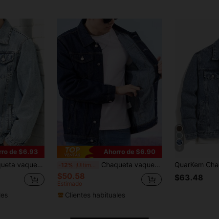
8
rro de $6.93
Ahorro de $6.90
sual y gruesa de estilo gótico para hombres, estilo callejero, otoño/primavera
Chaqueta vaquera de manga larga de estilo gótico para hombre, de moda callejera, para primavera/otoño
-12%
¡Últimos 3 días
$50.58
$63.48
Estimado
les
Clientes habituales