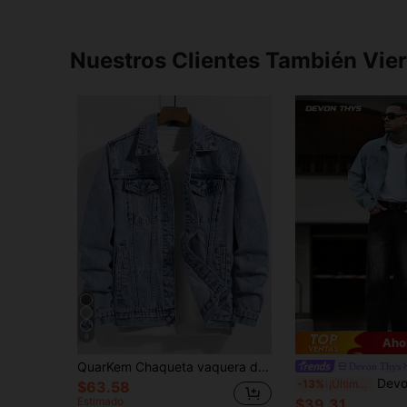
Nuestros Clientes También Vie
8
Aho
QuarKem Chaqueta vaquera de manga larga y abotonada casual para hombres para salir en otoño
Devon Thys
Devon Thys Chaqueta vaquera ca
-13%
¡Últimos 3 días
$63.58
Estimado
$39.31