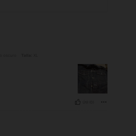
Talla: XL
o oscuro
Talla:
XL
Útil (0)