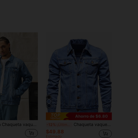
Ahorro de $6.80
ada para hombre, chaqueta vaquera vintage con lavado estiloso y cuello estilo coreano, para otoño
Chaqueta vaquera de manga larga, ajuste delgado y versátil clásica para hombre, otoño
-12%
¡Últimos 3 días
$49.88
Estimado