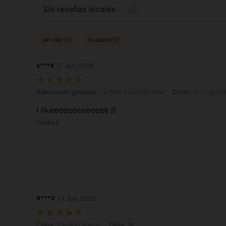
Sin reseñas locales
sin olor (1)
lo adoro (1)
a***4
17 Jun,2026
Adecuado general: La talla corresponde, Color: Azul lavado oscuro, 
Adecuado general:
La talla corresponde
Color:
Azul lavad
I likeeeeeeeeeeeee it
Traducir
8***2
13 Jun,2026
Color: Lavado ligero, Talla: M
Color:
Lavado ligero
Talla:
M