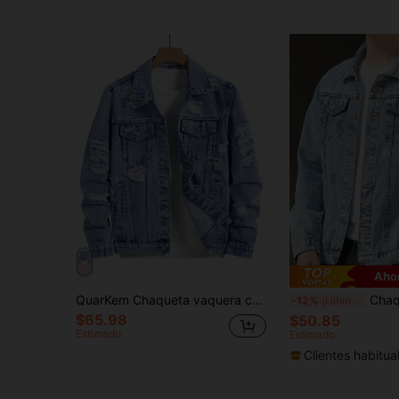
Aho
QuarKem Chaqueta vaquera casual de manga larga con botones y bolsillos desgastados para hombre, para el otoño
Chaqueta vaquera de manga larga ca
-12%
¡Últimos 3 días
$65.98
$50.85
Estimado
Estimado
Clientes habitua