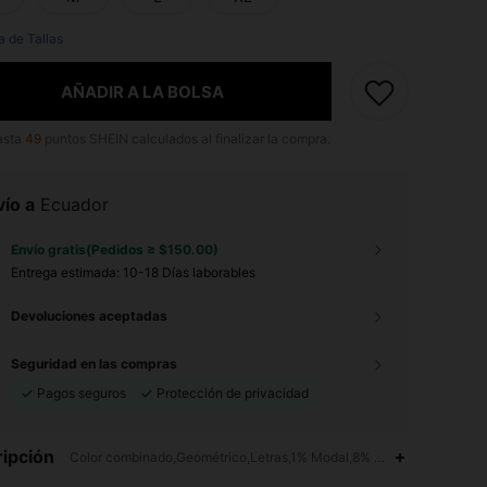
a de Tallas
AÑADIR A LA BOLSA
asta
49
puntos SHEIN calculados al finalizar la compra.
ío a
Ecuador
Envío gratis(Pedidos ≥ $150.00)
Entrega estimada:
10-18 Días laborables
Devoluciones aceptadas
Seguridad en las compras
Pagos seguros
Protección de privacidad
ipción
Color combinado,Geométrico,Letras,1% Modal,8% Viscosa,7% Poliés