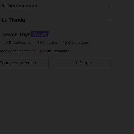
s Y Dimensiones
 La Tienda
4.70
1K
13K
4.70
1K
13K
Devon Thys
4.70
1K
13K
Calificación
Artículos
Seguidores
4.70
1K
13K
Vendido recientemente
2.3K Recompra
4.70
1K
13K
Todos los artículos
Seguir
4.70
1K
13K
4.70
1K
13K
4.70
1K
13K
4.70
1K
13K
4.70
1K
13K