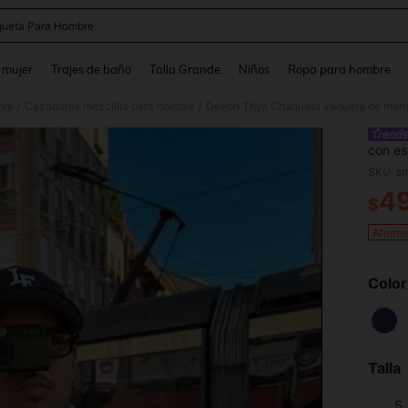
ueta Para Hombre
and down arrow keys to navigate search Búsqueda reciente and Busca y Encuentr
 mujer
Trajes de baño
Talla Grande
Niños
Ropa para hombre
bre
Cazadoras mezclilla para hombre
/
/
con es
versáti
4
$
PR
Ahorro
Color
Talla
S