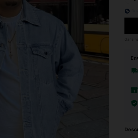
Guí
Gana h
Env
Descr