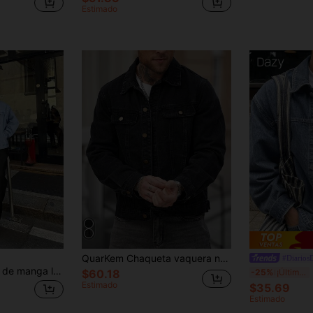
Estimado
QuarKem Chaqueta vaquera negra vintage lavada para hombre
#Diario
Chaqueta vaquera de manga larga con estilo casual y de calle para hombres, chaqueta versátil de uso diario, otoño
D
-25%
¡Últimos 3 días
$60.18
Estimado
$35.69
Estimado