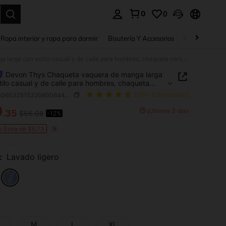
0
0
a. Press Enter to select.
Ropa interior y ropa para dormir
Bisutería Y Accesorios
Zapatos
H
Devon Thys Chaqueta vaquera de manga larga con estilo casual y de calle para hombres, chaqueta versátil de uso diario, otoño
Devon Thys Chaqueta vaquera de manga larga
tilo casual y de calle para hombres, chaqueta
l de uso diario, otoño
SKU: sm260325153208006445135
(100+ Comentarios)
9
¡Últimos 3 días
.35
$56.08
-12%
ICE AND AVAILABILITY
s Extra de $6.73
:
Lavado ligero
M
L
XL