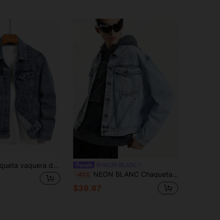
QuarKem Chaqueta vaquera de manga larga casual lavada para hombre, para primavera y otoño
NEON BLANC
NEON BLANC Chaqueta vaquera de manga larga y azul claro de vestir informal para hombre
-41%
$39.87