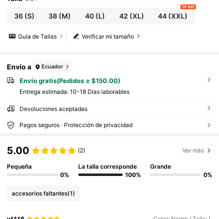
10 left
36
(S)
38
(M)
40
(L)
42
(XL)
44
(XXL)
Guía de Tallas
Verificar mi tamaño
Envío a
Ecuador
Envío gratis(Pedidos ≥ $150.00)
Entrega estimada:
10-18 Días laborables
Devoluciones aceptadas
Pagos seguros · Protección de privacidad
5.00
(2)
Ver más
Pequeña
La talla corresponde
Grande
0%
100%
0%
accesorios faltantes
(1)
y***6
Color: Negro / Talla: L