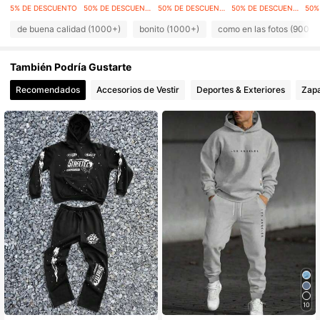
5% DE DESCUENTO
50% DE DESCUENTO
50% DE DESCUENTO
50% DE DESCUENTO
de buena calidad (1000+)
bonito (1000+)
como en las fotos (900+)
También Podría Gustarte
Recomendados
Accesorios de Vestir
Deportes & Exteriores
Zap
10