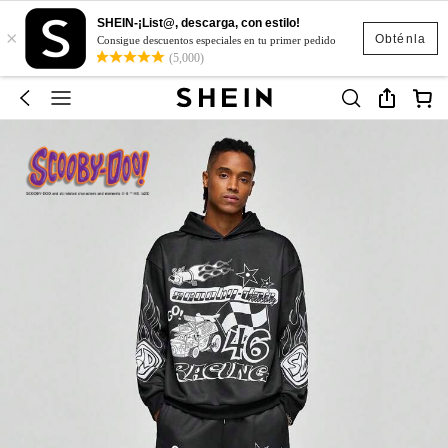
SHEIN-¡List@, descarga, con estilo!
×
Obténla
Consigue descuentos especiales en tu primer pedido
(5,000)