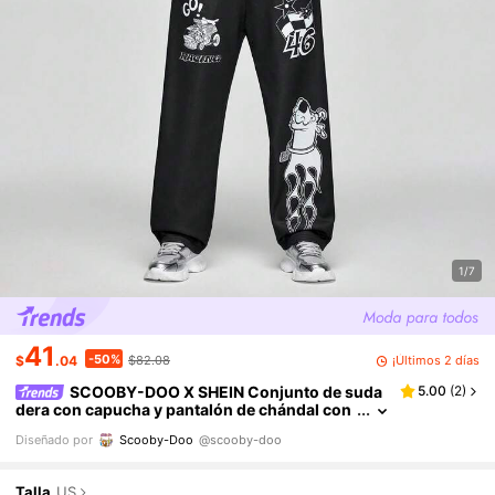
1/7
41
-50%
¡Últimos 2 días
$
.04
$82.08
SCOOBY-DOO X SHEIN Conjunto de suda
5.00
(
2
)
dera con capucha y pantalón de chándal con
bolsillo con gráfico de letra y coche para hom
Diseñado por
Scooby-Doo
@scooby-doo
bre
Talla
US