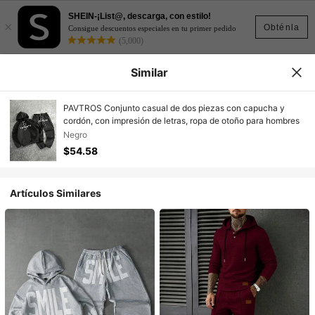
SHEIN-¡List@, descarga, con estilo!
×
Obténla
Consigue descuentos especiales en tu primer pedido
(5,000)
Similar
PAVTROS Conjunto casual de dos piezas con capucha y
cordón, con impresión de letras, ropa de otoño para hombres
Negro
$54.58
Artículos Similares