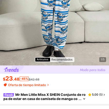
Recomendados
Artículos
1/5
23
$
.48
-45%
$42.68
Oferta de tiempo limitado
Mr Men Little Miss X SHEIN Conjunto de ro
5.00
(
5
)
pa de estar en casa de camiseta de manga co
rta y pantalones con estampado de letras y di
bujos animados cómodos y lindos para hombres,