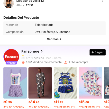
Modelar es vestir:
M
Altura:
177.0
Detalles Del Producto
1.1M Seguidores
4.94
Material:
Tela tricotada
1.1M Seguidores
4.94
Composición:
95% Poliéster,5% Elastano
1.1M Seguidores
4.94
Ver más
1.1M Seguidores
4.94
Fansphere
Seguir
1.1M Seguidores
4.94
a***1
seguido
Hace 3 horas
1.1M Seguidores
4.94
1.3M Vendido recientemente
1.3M Recompra
1.1M Seguidores
4.94
1.1M Seguidores
4.94
1.1M Seguidores
4.94
1.1M Seguidores
4.94
1.1M Seguidores
4.94
9
34
11
15
1
$
.90
$
.78
$
.45
$
.80
$
38% DE DESCUENTO
28% DE DESCUENTO
37% DE DESCUENTO
37% DE DESCUENTO