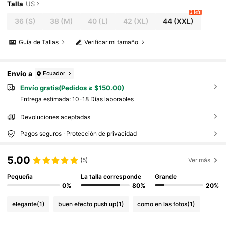
para el verano
Talla
US
2 left
36
(S)
38
(M)
40
(L)
42
(XL)
44
(XXL)
Guía de Tallas
Verificar mi tamaño
Envío a
Ecuador
Envío gratis(Pedidos ≥ $150.00)
Entrega estimada:
10-18 Días laborables
Devoluciones aceptadas
Pagos seguros · Protección de privacidad
5.00
(5)
Ver más
Pequeña
La talla corresponde
Grande
0%
80%
20%
elegante
(1)
buen efecto push up
(1)
como en las fotos
(1)