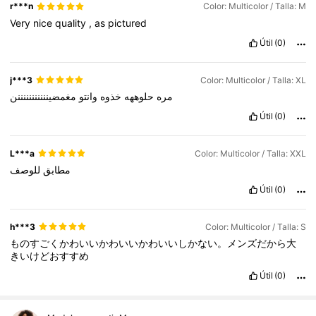
r***n
Color: Multicolor / Talla: M
Very
nice
quality
,
as
pictured
Útil
(0)
j***3
Color: Multicolor / Talla: XL
مره
حلوههه
خذوه
وانتو
مغمضينننننننننننن
Útil
(0)
L***a
Color: Multicolor / Talla: XXL
مطابق
للوصف
Útil
(0)
h***3
Color: Multicolor / Talla: S
ものすごくかわいいかわいいかわいいしかない。メンズだから大
きいけどおすすめ
Útil
(0)