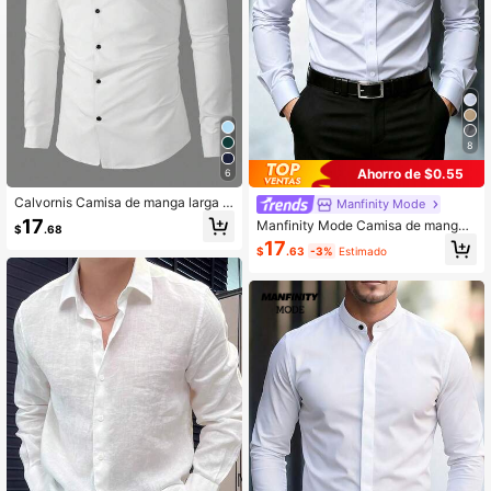
8
Ahorro de $0.55
6
Calvornis Camisa de manga larga d
Manfinity Mode
e unicolor para hombre, camisa cas
17
Manfinity Mode Camisa de manga l
$
.68
ual blanca lisa con botones, para ot
arga de unicolor versátil y casual p
17
oño, formal, ceremonia
$
.63
-3%
Estimado
ara hombres, para ir al trabajo, form
al, para ceremonias