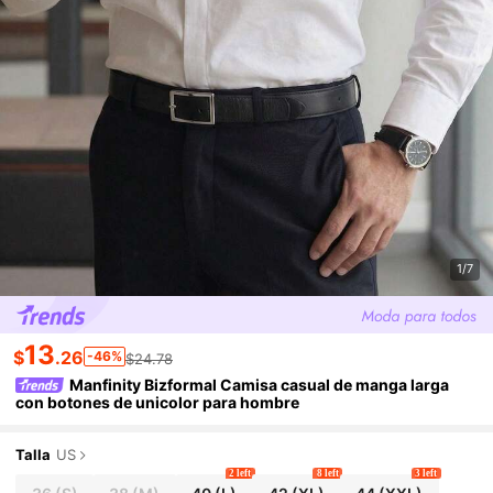
1/7
13
$
.26
-46%
$24.78
Manfinity Bizformal Camisa casual de manga larga
con botones de unicolor para hombre
Talla
US
2 left
8 left
3 left