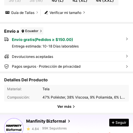
36
(S)
38
(M)
40
(L)
42
(XL)
44
(XXL)
Guía de Tallas
Verificar mi tamaño
Envío a
Ecuador
Envío gratis(Pedidos ≥ $150.00)
Entrega estimada:
10-18 Días laborables
Devoluciones aceptadas
Pagos seguros · Protección de privacidad
Detalles Del Producto
99K Seguidores
4.84
Material:
Tela
99K Seguidores
4.84
Composición:
47% Poliéster, 38% Viscosa, 9% Poliamida, 6% Lino
99K Seguidores
4.84
Ver más
99K Seguidores
4.84
99K Seguidores
4.84
Manfinity Bizformal
Seguir
99K Seguidores
4.84