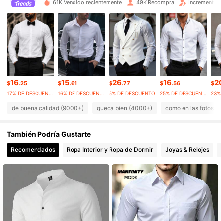
61K Vendido recientemente
49K Recompra
Incremento 
99K Seguidores
4.84
99K Seguidores
4.84
99K Seguidores
4.84
99K Seguidores
4.84
99K Seguidores
4.84
16
15
26
16
2
$
.25
$
.61
$
.77
$
.56
$
17% DE DESCUENTO
16% DE DESCUENTO
5% DE DESCUENTO
25% DE DESCUENTO
de buena calidad (9000+)
queda bien (4000+)
como en las fotos 
También Podría Gustarte
Recomendados
Ropa Interior y Ropa de Dormir
Joyas & Relojes