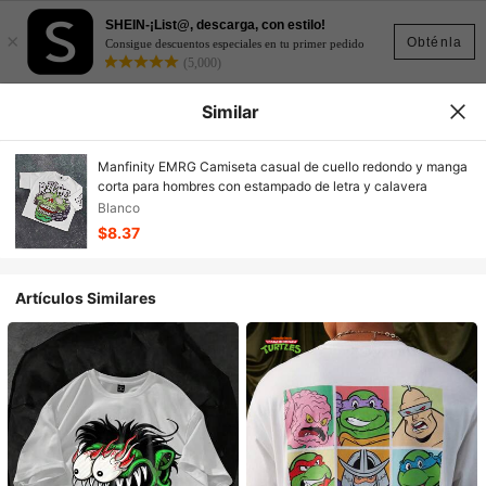
SHEIN-¡List@, descarga, con estilo!
×
Obténla
Consigue descuentos especiales en tu primer pedido
(5,000)
Similar
Manfinity EMRG Camiseta casual de cuello redondo y manga
corta para hombres con estampado de letra y calavera
Blanco
$8.37
Artículos Similares