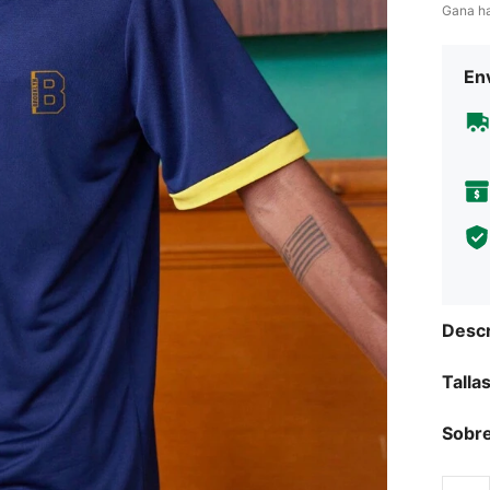
Gana h
Env
Descr
Talla
Sobre