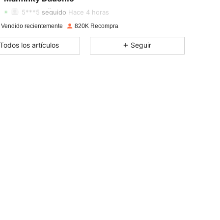
5***5
seguido
Hace 4 horas
4.88
2.2K
104K
 Vendido recientemente
820K Recompra
4.88
2.2K
104K
Todos los artículos
Seguir
4.88
2.2K
104K
4.88
2.2K
104K
4.88
2.2K
104K
4.88
2.2K
104K
4.88
2.2K
104K
4.88
2.2K
104K