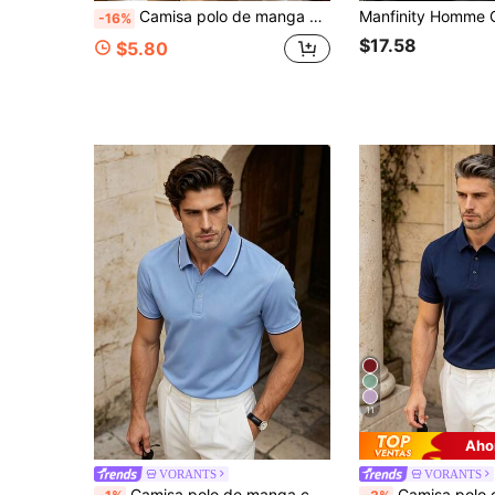
Camisa polo de manga corta de unicolor casual para hombre, adecuada para golf, camisa polo negra
-16%
$17.58
$5.80
11
Aho
VORANTS
VORANTS
Camisa polo de manga corta de unicolor para hombre, estilo casual para ir al trabajo, con cuello de botones, adecuada para golf, camisa polo azul claro
Camisa polo de manga corta de unicolor para hombre, estilo casual para ir