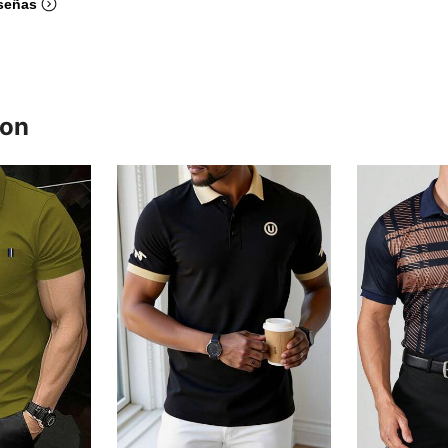
señas
ron