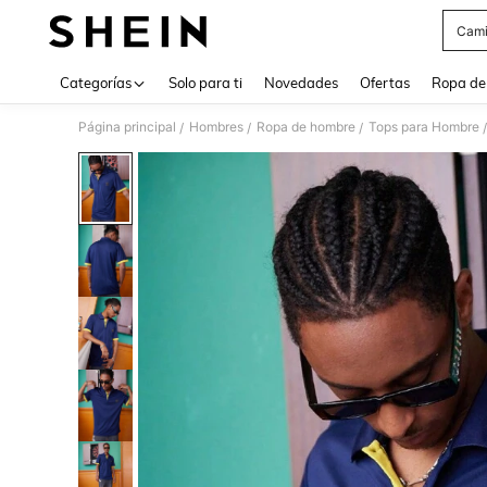
Cami
Use up 
Categorías
Solo para ti
Novedades
Ofertas
Ropa de
Página principal
Hombres
Ropa de hombre
Tops para Hombre
/
/
/
/