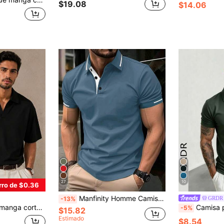
$19.08
$14.06
27
10
rro de $0.36
Manfinity Homme Camisa polo de manga corta casual simple con ribete de contraste para hombres, formal
GRDR
-13%
ara hombres GRDR, ropa casual para ir al trabajo
Camisa polo de manga 
-5%
$15.82
Estimado
$8.54