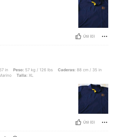
Útil (0)
 57 kg / 126 lbs, Caderas: 88 cm / 35 in, Cintura: 88 cm / 35 in, Busto: 84 cm / 33 
67 in
Peso:
57 kg / 126 lbs
Caderas:
88 cm / 35 in
Marino
Talla:
XL
Útil (0)