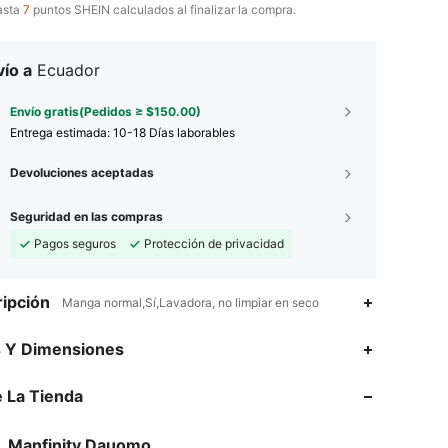
asta
7
puntos SHEIN calculados al finalizar la compra.
ío a
Ecuador
Envío gratis(Pedidos ≥ $150.00)
Entrega estimada:
10-18 Días laborables
Devoluciones aceptadas
Seguridad en las compras
Pagos seguros
Protección de privacidad
ipción
Manga normal,Sí,Lavadora, no limpiar en seco
s Y Dimensiones
 La Tienda
4.88
2.2K
104K
4.88
2.2K
104K
Manfinity Dauomo