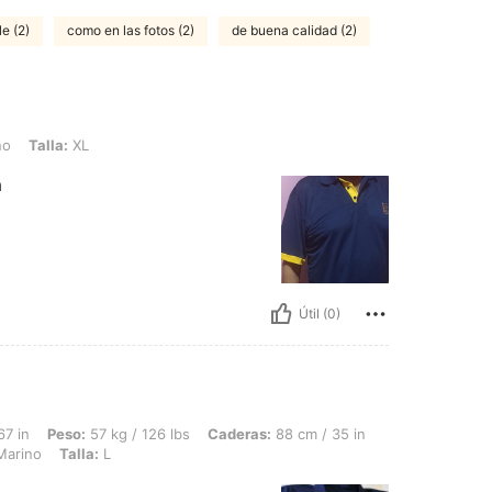
e (2)
como en las fotos (2)
de buena calidad (2)
XL
no
Talla:
XL
a
Útil (0)
57 kg / 126 lbs, Caderas: 88 cm / 35 in, Cintura: 88 cm / 35 in, Busto: 84 cm / 33 
67 in
Peso:
57 kg / 126 lbs
Caderas:
88 cm / 35 in
Marino
Talla:
L