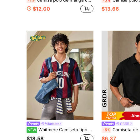
-1%
-3%
$12.00
$13.66
Aho
Whitmere
GRDR
Whitmere Camiseta tipo polo con estilo de camiseta de fútbol del Barcelona, con patrón de rayas, de tela retro y ajuste holgado moderno para deportes y streetwear de verano
Camiseta de manga corta minimalista con cuello de avión p
NEW
-5%
$18.58
$6.37