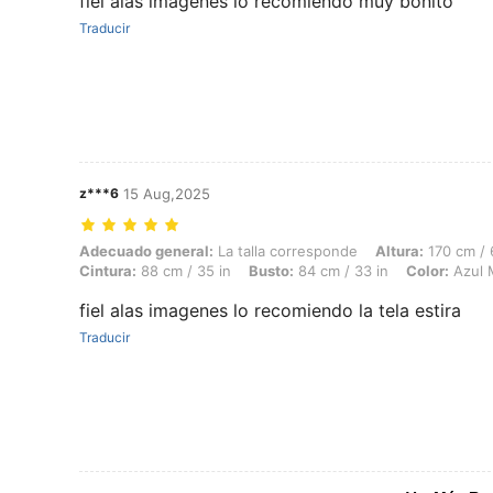
fiel alas imagenes lo recomiendo muy bonito
Traducir
z***6
15 Aug,2025
Adecuado general: La talla corresponde, Altura: 170 cm / 67 in, Peso:
Adecuado general:
La talla corresponde
Altura:
170 cm / 
Cintura:
88 cm / 35 in
Busto:
84 cm / 33 in
Color:
Azul 
fiel alas imagenes lo recomiendo la tela estira
Traducir