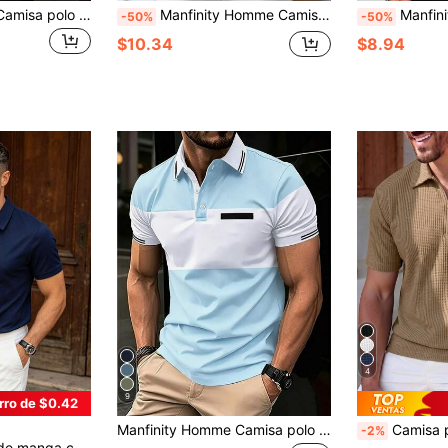
Manfinity Homme Camisa polo de manga corta de unicolor casual para hombres, camisa polo de verano, formal
Manfinity Homme Camisa polo de manga corta de unicolor para hombre, estilo de moda simple adecuado para el verano
Manfinity Homme Camisa polo cas
-50%
-50%
$10.34
$8.94
4
9
rro de $0.42
Manfinity Homme Camisa polo de manga corta casual para ir al trabajo con bloques de color para hombres
Camisa polo de punto de gofre 
-2%
 al trabajo, adecuada para deportes de golf, camisa polo negra