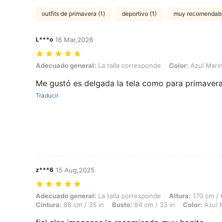
outfits de primavera (1)
deportivo (1)
muy recomendabl
L***o
16 Mar,2026
Adecuado general: La talla corresponde, Color: Azul Marino, Talla: 
Adecuado general:
La talla corresponde
Color:
Azul Mari
Me gustó es delgada la tela como para primaver
Traducir
z***6
15 Aug,2025
Adecuado general: La talla corresponde, Altura: 170 cm / 67 in, Peso: 
Adecuado general:
La talla corresponde
Altura:
170 cm / 
Cintura:
88 cm / 35 in
Busto:
84 cm / 33 in
Color:
Azul 