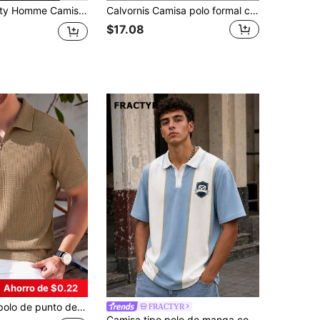
ual de hombre de manga corta con botones delanteros, de unicolor y parches
Calvornis Camisa polo formal casual de manga corta a rayas para hombre, verano, para ir al trabajo y ceremonias
$17.08
Ahorro de $0.22
de unicolor minimalista casual, para uso diario de hombres
FRACTYR
Camisa tipo polo de manga corta para hombre FRACTYR, estilo casual de verano con bloques de color, rayas verticales, emblema de fútbol, diseño americano vintage lavado, hombros caídos, estampado a cuadros, cómoda y transpirable, adecuada para uso al aire libre, camiseta casual retro con letras, versátil