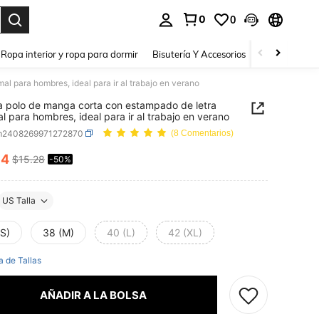
0
0
a. Press Enter to select.
Ropa interior y ropa para dormir
Bisutería Y Accesorios
Zapatos
H
l para hombres, ideal para ir al trabajo en verano
 polo de manga corta con estampado de letra
al para hombres, ideal para ir al trabajo en verano
m2408269971272870
(8 Comentarios)
64
$15.28
-50%
ICE AND AVAILABILITY
US Talla
(S)
38 (M)
40 (L)
42 (XL)
a de Tallas
AÑADIR A LA BOLSA