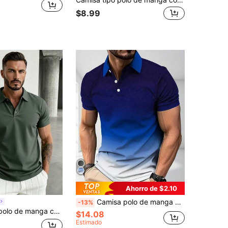
$8.99
Ahorro de $2.10
Camisa polo de manga corta casual de moda con estampado degradado para hombres
-13%
corta casual y de oficina para hombre GRDR
$14.08
Estimado