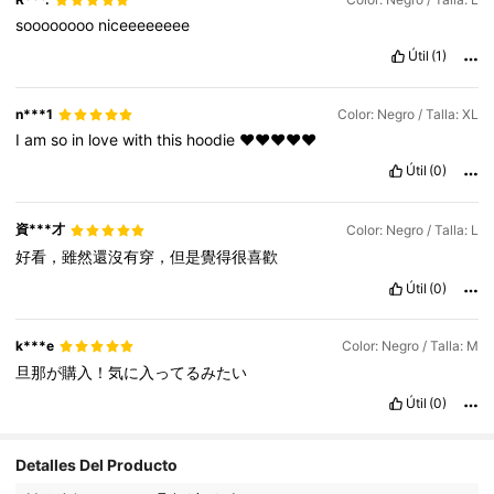
soooooooo
niceeeeeeee
Útil
(1)
n***1
Color: Negro / Talla: XL
I
am
so
in
love
with
this
hoodie
♥️♥️♥️♥️♥️
Útil
(0)
資***才
Color: Negro / Talla: L
好看，雖然還沒有穿，但是覺得很喜歡
Útil
(0)
k***e
Color: Negro / Talla: M
旦那が購入！気に入ってるみたい
Útil
(0)
Detalles Del Producto