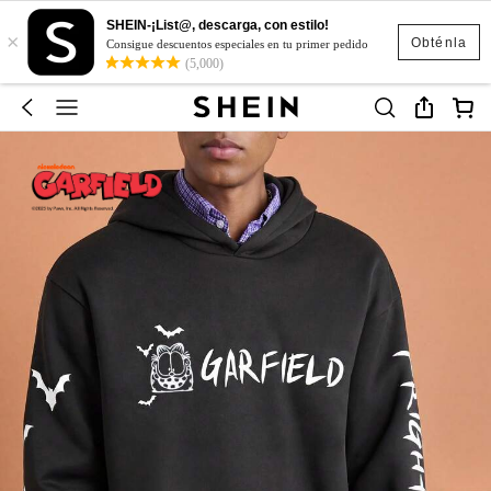
SHEIN-¡List@, descarga, con estilo!
×
Obténla
Consigue descuentos especiales en tu primer pedido
(5,000)