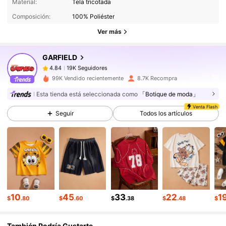
19K Seguidores
4.84
Material:
Tela tricotada
Composición:
100% Poliéster
19K Seguidores
4.84
Ver más
19K Seguidores
4.84
19K Seguidores
4.84
GARFIELD
19K Seguidores
4.84
99K Vendido recientemente
8.7K Recompra
19K Seguidores
4.84
Esta tienda está seleccionada como
「Botique de moda」
19K Seguidores
4.84
Venta Flash
Seguir
Todos los artículos
19K Seguidores
4.84
19K Seguidores
4.84
19K Seguidores
4.84
19K Seguidores
4.84
10
45
33
22
1
$
.80
$
.60
$
.38
$
.48
$
También Podría Gustarte