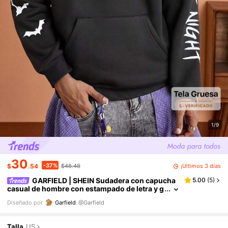
1/9
30
-37%
¡Últimos 3 días
$
.54
$48.48
GARFIELD | SHEIN Sudadera con capucha
5.00
(
5
)
casual de hombre con estampado de letra y g
ato, otoño
Diseñado por
Garfield
@Garfield
Talla
US