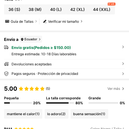
8 left
36
(S)
38
(M)
40
(L)
42
(XL)
44
(XXL)
Guía de Tallas
Verificar mi tamaño
Envío a
Ecuador
Envío gratis(Pedidos ≥ $150.00)
Entrega estimada:
10-18 Días laborables
Devoluciones aceptadas
Pagos seguros · Protección de privacidad
5.00
(5)
Ver más
Pequeña
La talla corresponde
Grande
20%
80%
0%
mantiene el calor
(1)
lo adoro
(2)
buena sensación
(1)
R***.
Color: Negro / Talla: L