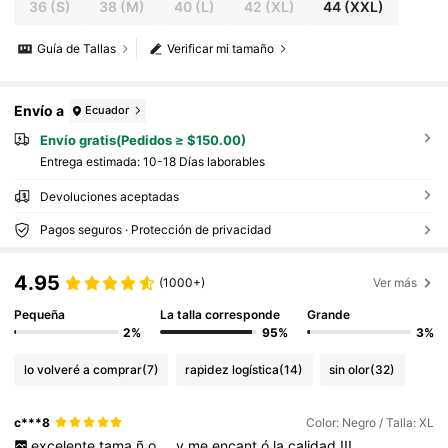
36
(S)
38
(M)
40
(L)
42
(XL)
44
(XXL)
Guía de Tallas
Verificar mi tamaño
Envío a
Ecuador
Envío gratis(Pedidos ≥ $150.00)
Entrega estimada:
10-18 Días laborables
Devoluciones aceptadas
Pagos seguros · Protección de privacidad
4.95
(1000+)
Ver más
Pequeña
La talla corresponde
Grande
2%
95%
3%
lo volveré a comprar
(7)
rapidez logística
(14)
sin olor
(32)
c***8
Color: Negro / Talla: XL
excelente
tama
ñ
o
...
y
me
encant
ó
la
calidad
!!!