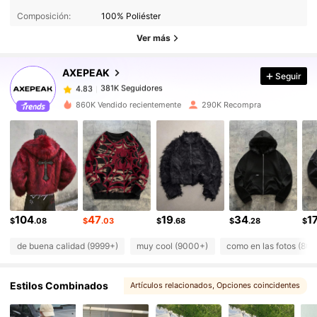
381K Seguidores
4.83
Composición:
100% Poliéster
381K Seguidores
4.83
Ver más
381K Seguidores
4.83
AXEPEAK
Seguir
381K Seguidores
4.83
s***z
seguido
Hace 1 horas
381K Seguidores
4.83
860K Vendido recientemente
290K Recompra
381K Seguidores
4.83
381K Seguidores
4.83
381K Seguidores
4.83
381K Seguidores
4.83
381K Seguidores
4.83
104
47
19
34
1
$
.08
$
.03
$
.68
$
.28
$
de buena calidad (9999+)
muy cool (9000+)
como en las fotos (80
Estilos Combinados
Artículos relacionados
, Opciones coincidentes