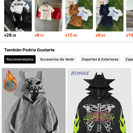
28
8
12
9
1
$
.28
$
.01
$
.46
$
.60
$
También Podría Gustarte
Recomendados
Accesorios de Vestir
Deportes & Exteriores
Zap