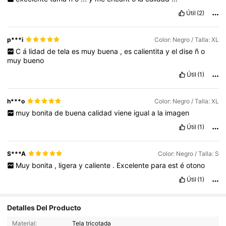
Útil
(2)
p***i
Color: Negro / Talla: XL
C
á
lidad
de
tela
es
muy
buena
,
es
calientita
y
el
dise
ñ
o
muy
bueno
Útil
(1)
h***o
Color: Negro / Talla: XL
muy
bonita
de
buena
calidad
viene
igual
a
la
imagen
Útil
(1)
S***A
Color: Negro / Talla: S
Muy
bonita
,
ligera
y
caliente
.
Excelente
para
est
é
otono
Útil
(1)
Detalles Del Producto
381K Seguidores
4.83
Material:
Tela tricotada