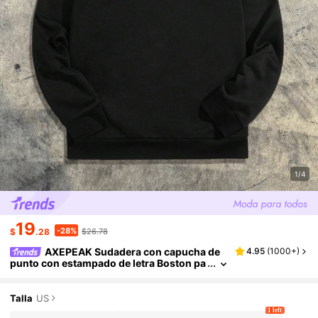
1/4
19
-28%
$
.28
$26.78
AXEPEAK Sudadera con capucha de
4.95
(
1000+
)
punto con estampado de letra Boston pa
ra hombres, adecuada para la temporad
a de primavera y otoño, sudadera de manga l
arga para salir de estilo rapero, ropa de calle,
Talla
US
estilo streetwear, para otoño e invierno
1 left