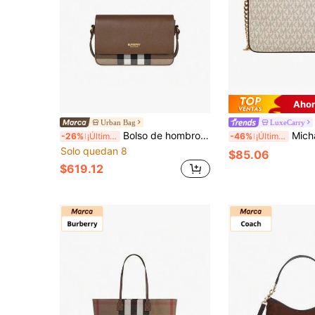
Ahor
Urban Bag
LuxeCarry
Bolso de hombro Burberry Vintage Classic Plaid para mujer 81072701
Michael Kors Jet Set Item Bols
-26%
¡Últimos 3 días
-46%
¡Últimos 3 días
Solo quedan 8
$85.06
$619.12