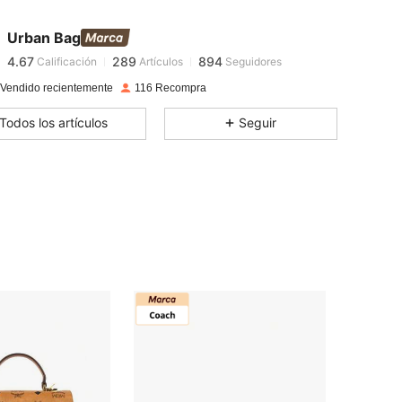
4.67
289
894
4.67
289
894
Urban Bag
4.67
289
894
Calificación
Artículos
Seguidores
4.67
289
894
 Vendido recientemente
116 Recompra
4.67
289
894
Todos los artículos
Seguir
4.67
289
894
4.67
289
894
4.67
289
894