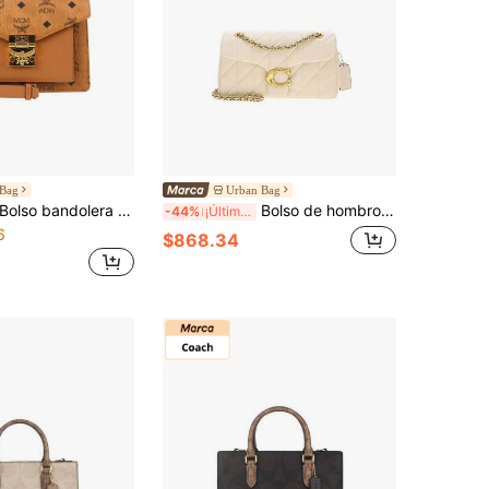
 Bag
Urban Bag
olso bandolera tipo acordeón estampado Mcm Patricia Satchel Visetos Series para mujer MWEAAPA02CO001
Bolso de hombro y bandolera para mujer Coach Tabby Series Logo CP150B4HA
-44%
¡Últimos 2 días
6
$868.34