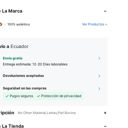
 La Marca
Ver Productos >
100% auténtico
ío a
Ecuador
Envío gratis
Entrega estimada:
12-20 Días laborables
Devoluciones aceptadas
Seguridad en las compras
Pagos seguros
Protección de privacidad
ipción
No Other Material,Letras,Piel Bovina
4.67
289
894
4.67
289
894
 La Tienda