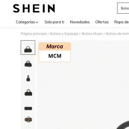
Bols
Use up 
Categorías
Solo para ti
Novedades
Ofertas
Ropa de
Página principal
Bolsos y Equipaje
Bolsos Mujer
Bolsos de hom
/
/
/