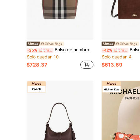
Urban Bag
Urban Bag
Bolso de hombro para mujer Burberry con diseño de estampado a cuadros, modelo 80840471
Bolso bandolera par
-25%
¡Últimos 3 días
-42%
¡Últimos 2 días
Solo quedan 10
Solo quedan 4
$728.37
$613.69