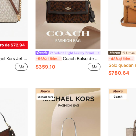
ro de $72.94
Fashion Light Luxury Brand Store
Urban
o Bandolera Pequeño Cuadrado con Estampado para Mujer 35F8GTTC3B VANILLA
Coach Bolso de hombro Etta 25 Monogram Hobo con solapa y correa ajustable para mujer.
B
-56%
¡Últimos 3 días
-48%
¡Últimos 3 días
Solo quedan 
$359.10
$780.64