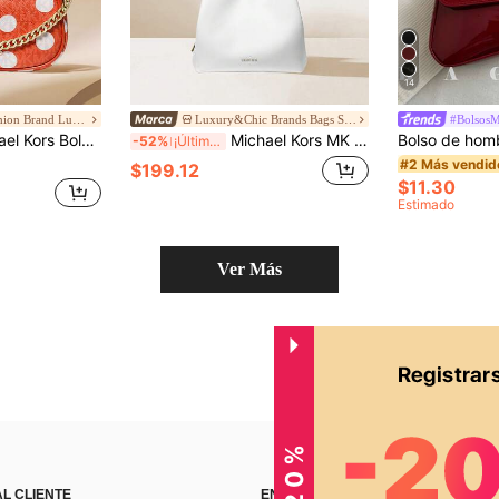
14
High-end Fashion Brand Luggage Store
Luxury&Chic Brands Bags Store
#Bolsos
rmela para mujer, bolso de mano de tamaño pequeño con diseño de cremallera
Michael Kors MK Kensington Bolso Tote de Gran Capacidad Bolso Cubo para Mujer Bolso de Mano
-52%
¡Últimos 3 días
#2 Más vendid
$199.12
$11.30
Estimado
Ver Más
AL CLIENTE
ENCUÉNTRANOS EN