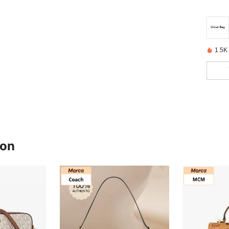
1.5K
ron