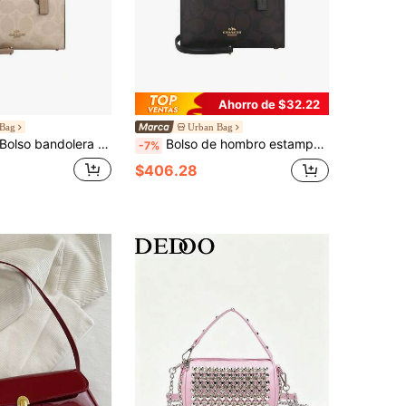
Ahorro de $32.22
 Bag
Urban Bag
Bolso bandolera para mujer estilo vintage Coach Maggie Collection CY676IMXI9
Bolso de hombro estampado Coach Maggie para mujer CY676IMXI8
-7%
$406.28