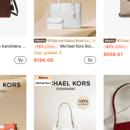
High-end Fashion Brand Luggage Store
Urban
a mujer Coach Laurel Series Logo CCC75IMYEF
Michael Kors Bolso de hombro de gran capacidad para mujer MK Eliza
-73%
¡Últimos 3 días
-42%
¡Últimos 2 días
Solo quedan 5
$508.61
$196.06