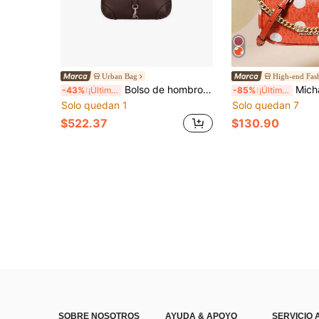
Urban Bag
Bolso de hombro para mujer Coach Hamptons Collection CW642LHMPL
Michael Kors Bolso bandolera MK Ca
-43%
¡Últimos 2 días
-85%
¡Últimos 3 días
Solo quedan 1
Solo quedan 7
$522.37
$130.90
SOBRE NOSOTROS
AYUDA & APOYO
SERVICIO 