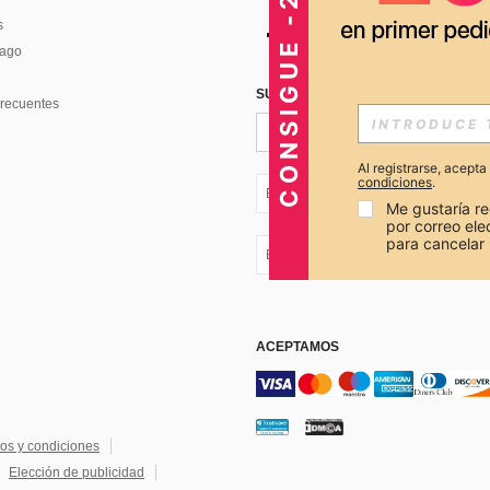
CONSIGUE -20%
s
Pago
SUSCRÍBETE PARA RECIBIR OFERTA
recuentes
Al registrarse, acept
condiciones
.
EC + 593
Me gustaría re
por correo el
para cancelar 
EC + 593
ACEPTAMOS
os y condiciones
Elección de publicidad