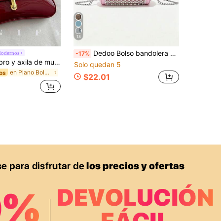
18
Dedoo Bolso bandolera cilíndrico con strass, de piel sintética con asa, cadena de metal desmontable, bolso de mano mini Y2K para mujer, adecuado para fiestas y uso diario
Modernos
-17%
Bolso de hombro y axila de mujer con decoración de solapa de cuero sintético vintage, adecuado para citas, salidas, reuniones, estética de los 90
Solo quedan 5
en Plano Bolsos De Hombro De Mujer
os
$22.01
APP