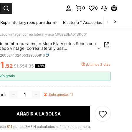
0
0
a. Press Enter to select.
Ropa interior y ropa para dormir
Bisutería Y Accesorios
Zapatos
H
mpado vintage, correa lateral y asa MWBESEA01BK001
de hombro para mujer Mcm Ella Visetos Series con
ado vintage, correa lateral y asa
SEA01BK001
g260624132405329660816
1
¡Últimos 3 días
.52
$1,554.35
-48%
ICE AND AVAILABILITY
vío gratis
ad:
¡Solo quedan 1!
AÑADIR A LA BOLSA
asta
811
puntos SHEIN calculados al finalizar la compra.