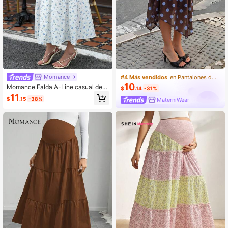
Momance
#4 Más vendidos
en Pantalones de maternidad
10
Momance Falda A-Line casual de
$
.14
-31%
maternidad con estampado floral di
11
$
.15
-38%
MaterniWear
minuto y cintura con cordón, adecu
ada para primavera, verano y otoño