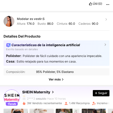
Útil
(0)
Modelar es vestir:
S
Altura:
174.0
Busto:
86.0
Cintura:
60.0
Caderas:
90.0
Detalles Del Producto
Características de la inteligencia artificial
Escrito basado en detalles
Poliéster:
Poliéster de fácil cuidado con una apariencia impecable.
Casa:
Estilo relajado para tus momentos en casa.
481K Seguidores
4.88
481K Seguidores
4.88
Composición:
95% Poliéster, 5% Elastano
481K Seguidores
4.88
Ver más
481K Seguidores
4.88
SHEIN Maternity
Seguir
481K Seguidores
4.88
2***3
seguido
Hace 10 horas
481K Seguidores
4.88
3M Vendido recientemente
1.4M Recompra
Incremento 
481K Seguidores
4.88