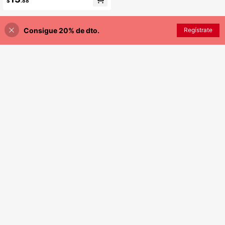
$
.88
Consigue 20% de dto.
Regístrate
¡40% DE DESCUENTO!
AÑADIR A LA BOLSA