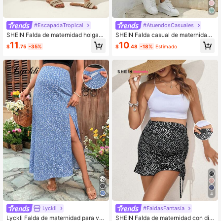
#EscapadaTropical
#AtuendosCasuales
SHEIN Falda de maternidad holgad
SHEIN Falda casual de maternidad
a y cómoda con estampado floral y
con abertura lateral y estampado fl
11
10
$
.75
-35%
$
.48
-18%
Estimado
cintura ajustable
oral ditsy, con cintura ajustable par
a vacaciones
4
Lyckli
#FaldasFantasía
Lyckli Falda de maternidad para va
SHEIN Falda de maternidad con dis