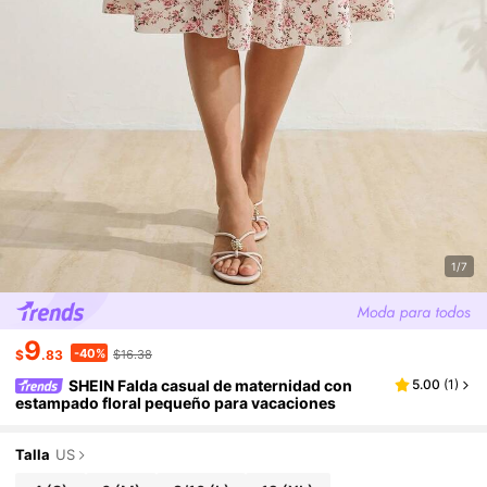
1/7
9
-40%
$
.83
$16.38
SHEIN Falda casual de maternidad con
5.00
(
1
)
estampado floral pequeño para vacaciones
Talla
US