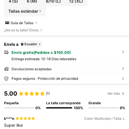
4
(S)
6
(M)
8/10
(L)
12
(XL)
Tallas estándar
Guía de Tallas
¿No es tu talla? Dinos
Envío a
Ecuador
Envío gratis(Pedidos ≥ $150.00)
Entrega estimada:
10-18 Días laborables
Devoluciones aceptadas
Pagos seguros · Protección de privacidad
5.00
(1)
Ver más
Pequeña
La talla corresponde
Grande
0%
100%
0%
k***n
Color: Multicolor / Talla: L
Super
like