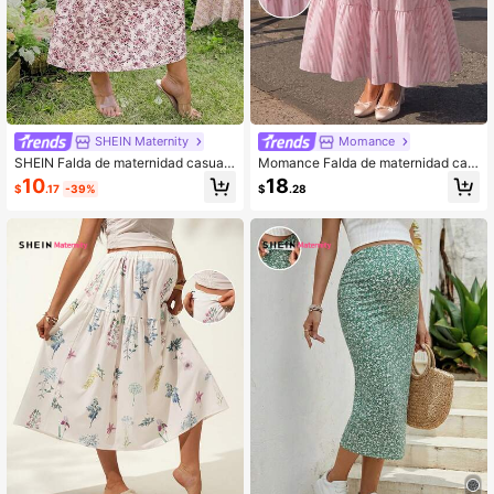
SHEIN Maternity
Momance
SHEIN Falda de maternidad casual
Momance Falda de maternidad cas
con estampado floral diminuto
ual de cintura alta con estampado d
10
18
$
.17
-39%
$
.28
e rayas, versátil y de moda