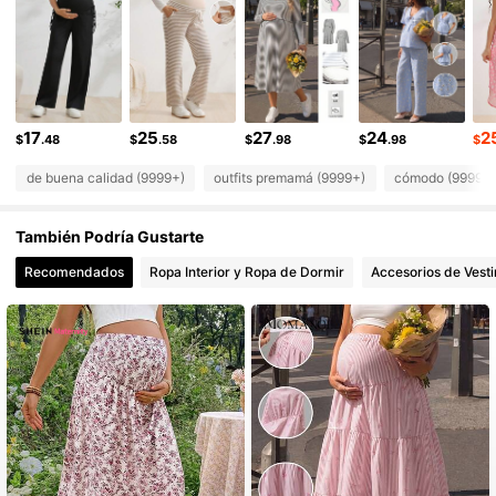
481K Seguidores
4.88
481K Seguidores
4.88
481K Seguidores
4.88
481K Seguidores
4.88
17
25
27
24
2
$
.48
$
.58
$
.98
$
.98
$
de buena calidad (9999+)
outfits premamá (9999+)
cómodo (9999+
También Podría Gustarte
Recomendados
Ropa Interior y Ropa de Dormir
Accesorios de Vesti