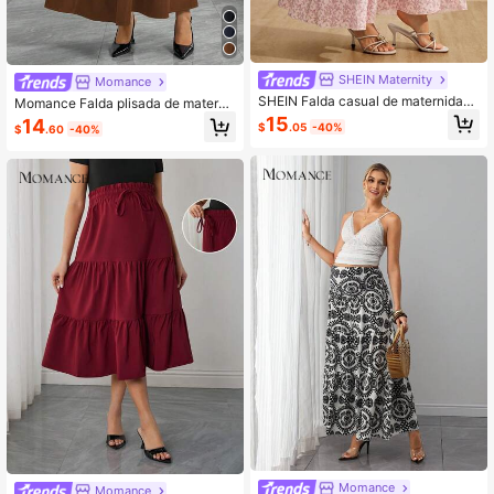
SHEIN Maternity
Momance
SHEIN Falda casual de maternidad
Momance Falda plisada de materni
con estampado floral diminuto y cin
dad de unicolor
15
14
$
.05
-40%
$
.60
-40%
tura con cordón
Momance
Momance