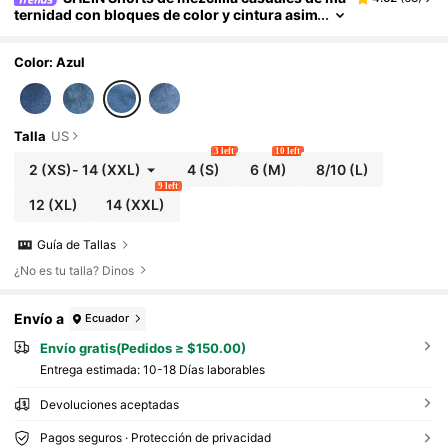
ternidad con bloques de color y cintura asim
étrica
Color: Azul
Talla
US
3 left
10 left
2
(XS)
-
14
(XXL)
4
(S)
6
(M)
8/10
(L)
9 left
12
(XL)
14
(XXL)
Guía de Tallas
¿No es tu talla? Dinos
Envío a
Ecuador
Envío gratis(Pedidos ≥ $150.00)
Entrega estimada:
10-18 Días laborables
Devoluciones aceptadas
Pagos seguros · Protección de privacidad