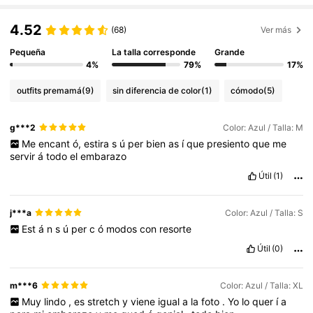
4.52
(68)
Ver más
Pequeña
La talla corresponde
Grande
4%
79%
17%
outfits premamá
(9)
sin diferencia de color
(1)
cómodo
(5)
g***2
Color: Azul / Talla: M
Me
encant
ó,
estira
s
ú
per
bien
as
í
que
presiento
que
me
servir
á
todo
el
embarazo
Útil
(1)
j***a
Color: Azul / Talla: S
Est
á
n
s
ú
per
c
ó
modos
con
resorte
Útil
(0)
m***6
Color: Azul / Talla: XL
Muy
lindo
,
es
stretch
y
viene
igual
a
la
foto
.
Yo
lo
quer
í
a