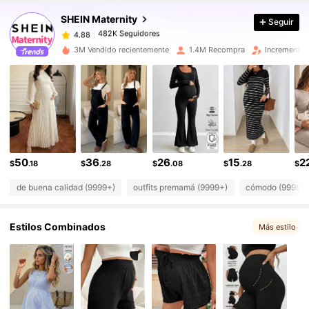
482K Seguidores
4.88
SHEIN Maternity
Seguir
482K Seguidores
4.88
m***2
seguido
Hace 1 horas
482K Seguidores
3M Vendido recientemente
1.4M Recompra
Incremento 
4.88
482K Seguidores
4.88
482K Seguidores
4.88
482K Seguidores
4.88
482K Seguidores
4.88
482K Seguidores
4.88
50
36
26
15
2
$
.18
$
.28
$
.08
$
.28
$
de buena calidad (9999+)
outfits premamá (9999+)
cómodo (9999+
Estilos Combinados
Más estilo