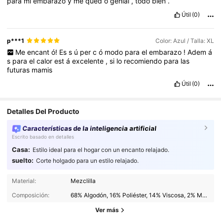
para
mi
embarazo
y
me
qued
ó
genial
,
todo
bien
.
Útil
(0)
p***1
Color: Azul / Talla: XL
Me
encant
ó!
Es
s
ú
per
c
ó
modo
para
el
embarazo
!
Adem
á
s
para
el
calor
est
á
excelente
,
si
lo
recomiendo
para
las
futuras
mamis
Útil
(0)
Detalles Del Producto
Características de la inteligencia artificial
Escrito basado en detalles
Casa:
Estilo ideal para el hogar con un encanto relajado.
suelto:
Corte holgado para un estilo relajado.
482K Seguidores
4.88
Material:
Mezclilla
482K Seguidores
Composición:
68% Algodón, 16% Poliéster, 14% Viscosa, 2% Modal
4.88
Ver más
482K Seguidores
4.88