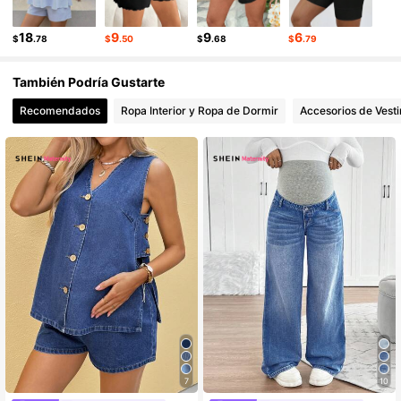
18
9
9
6
$
.78
$
.50
$
.68
$
.79
También Podría Gustarte
Recomendados
Ropa Interior y Ropa de Dormir
Accesorios de Vesti
7
10