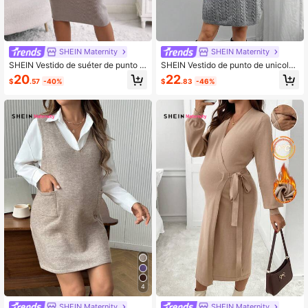
SHEIN Maternity
SHEIN Maternity
SHEIN Vestido de suéter de punto el
SHEIN Vestido de punto de unicolor
ástico cruzado de maternidad con
casual de maternidad, otoño/inviern
20
22
$
.57
-40%
$
.83
-46%
manga larga, para invierno
o
4
SHEIN Maternity
SHEIN Maternity