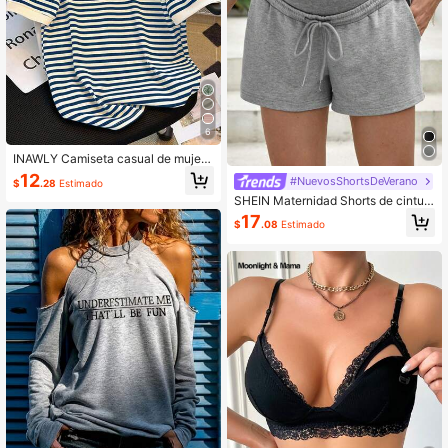
6
INAWLY Camiseta casual de mujer
con estampado de rayas azules
12
#NuevosShortsDeVerano
$
.28
Estimado
SHEIN Maternidad Shorts de cintur
a con cordón con bolsillo oblicuo
17
$
.08
Estimado