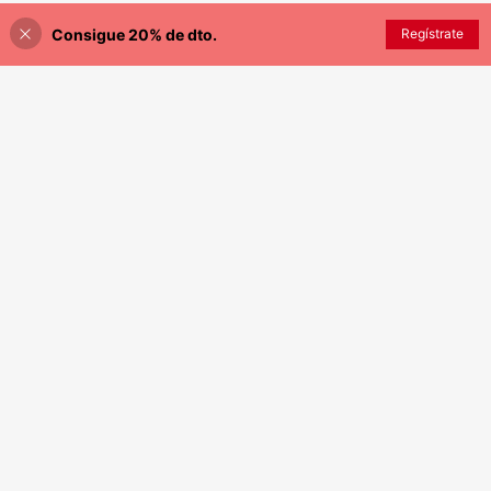
Consigue 20% de dto.
Regístrate
¡53% DE DESCUENTO!
AÑADIR A LA BOLSA