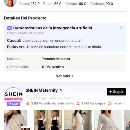
Altura:
174.0
Busto:
86.0
Cintura:
60.0
Caderas:
90.0
Detalles Del Producto
Características de la inteligencia artificial
Escrito basado en detalles
Casual:
Look casual con un encanto natural.
Pullovers:
Diseño de sudadera cerrada para el uso diario.
481K Seguidores
4.88
Material:
Prendas de punto
481K Seguidores
4.88
Composición:
100% Acrílico
481K Seguidores
4.88
Ver más
481K Seguidores
4.88
SHEIN Maternity
Seguir
481K Seguidores
4.88
m***0
seguido
Hace 1 horas
481K Seguidores
4.88
3.1M Vendido recientemente
1.4M Recompra
Incremento
481K Seguidores
4.88
481K Seguidores
4.88
481K Seguidores
4.88