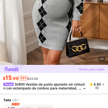
1/5
15
$
.99
-53%
$33.68
SHEIN Vestido de punto ajustado sin cinturó
4.80
n con estampado de rombos para maternidad,
(5)
para el invierno
Talla
US
10 left