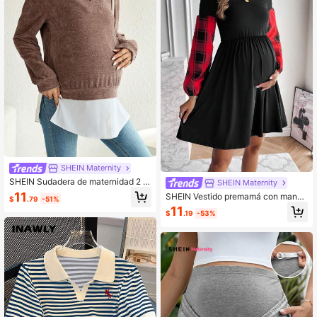
chas para comodidad en el verano.
SHEIN Maternity
SHEIN Sudadera de maternidad 2 e
SHEIN Maternity
n 1 con cuello en V, para invierno
11
SHEIN Vestido premamá con manga
$
.79
-51%
s farol y estampado de cuadros
11
$
.19
-53%