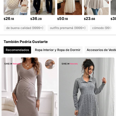
481K Seguidores
4.88
481K Seguidores
4.88
26
36
50
23
3
$
.18
$
.28
$
.18
$
.68
$
de buena calidad (9999+)
outfits premamá (9999+)
cómodo (9999+
También Podría Gustarte
Recomendados
Ropa Interior y Ropa de Dormir
Accesorios de Vesti