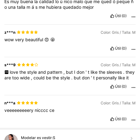
Es
muy
buena
la
calidad
lo
ú
nico
malo
que
me
qued
ó
peque
ñ
o
una
talla
m
á
s
me
hubiera
quedado
mejor
Útil
(0)
z***n
Color: Gris / Talla: M
wow
very
beautiful
😍
🤩
Útil
(0)
s***9
Color: Gris / Talla: M
love
the
style
and
pattern
,
but
I
don
'
t
like
the
sleeves
.
they
are
too
wide
,
could
be
the
style
.
but
don
'
t
personally
like
it
Útil
(0)
n***a
Color: Gris / Talla: M
veeeeeeeeery
nicccc
ce
Útil
(0)
Modelar es vestir:
S