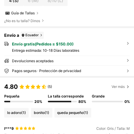
4
(S)
6
(M)
8/10
(L)
Guía de Tallas
¿No es tu talla? Dinos
Envío a
Ecuador
Envío gratis(Pedidos ≥ $150.00)
Entrega estimada:
10-18 Días laborables
Devoluciones aceptadas
Pagos seguros · Protección de privacidad
4.80
(5)
Ver más
Pequeña
La talla corresponde
Grande
20%
80%
0%
lo adoro
(1)
bonito
(1)
queda pequeño
(1)
l***9
Color: Gris / Talla: M