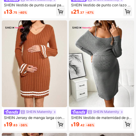
SHEIN Vestido de punto casual para
SHEIN Vestido de punto con lazo y
maternidad con cuello en V, parche
unicolor para embarazadas, otoño/i
13
21
$
.75
-40%
$
.37
-47%
y bolsillo, sin mangas, de unicolor. N
nvierno
o incluye camisa.
SHEIN Maternity
SHEIN Maternity
SHEIN Jersey de manga larga con c
SHEIN Vestido de maternidad de pu
uello en V, de punto acanalado y es
nto con camiseta de tirantes y man
19
19
$
.83
-36%
$
.42
-46%
tampado para maternidad
gas de murciélago, para invierno