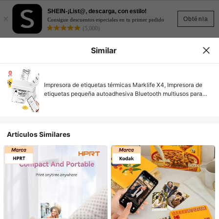
SHEIN-¡List@, descarga, con estilo!
×
Obténla
Consigue descuentos especiales en tu primer pedido
(5,000)
Similar
Impresora de etiquetas térmicas Marklife X4, Impresora de
etiquetas pequeña autoadhesiva Bluetooth multiusos para
envíos, Con 20 hojas de papel de 4x6 pulgadas, Compatible
con iOS&Android, Adecuada para códigos de barras, envíos,
utilizada en oficina, cocina, escuela, hogar
Artículos Similares